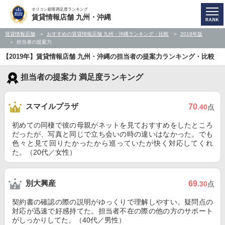
オリコン顧客満足度ランキング
賃貸情報店舗 九州・沖縄
賃貸情報店舗
おすすめの賃貸情報店舗 九州・沖縄ランキング・比較
2019年版
担当者の提案力
【2019年】賃貸情報店舗 九州・沖縄の担当者の提案力ランキング・比較
担当者の提案力 満足度ランキング
スマイルプラザ
70
.40
点
初めての同棲で彼の母親がネットを見ておすすめをしたところ
だったが、写真と同じで立ち会いの時の違いはなかった。でも
色々と見て回りたかったから巡っていたが快く対応してくれ
た。（20代／女性）
別大興産
69
.30
点
契約書の確認の際の説明がゆっくりで理解しやすい。疑問点の
対応が迅速で好感持てた。担当者不在の際の他の方のサポート
がしっかりしてた。（40代／男性）