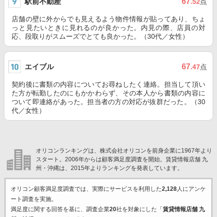
駅前不動産
67
.52
点
店舗の壁に外からでも見えるよう物件情報が貼ってあり、ちょ
っと見たいときに見れるのが良かった。内見の際、店員の対
応、段取りがスムーズでとても良かった。（30代／女性）
エイブル
67
.47
点
契約後に書類の内容についてお尋ねしたく連絡。担当して頂い
た方が転勤したのにもかかわらず、その本人から書類の内容に
ついて即連絡があった。担当者の方の対応が抜群だった。（30
代／女性）
オリコンランキングは、株式会社オリコンを前身企業に1967年より
スタート。2006年からは顧客満足度調査を開始。賃貸情報店舗 九
州・沖縄は、2015年よりランキングを発表しています。
オリコン顧客満足度調査では、実際にサービスを利用した
2,128
人にアンケ
ート調査を実施。
満足度に関する回答を基に、調査企業
20
社を対象にした「
賃貸情報店舗 九