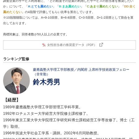
調査企業のサービス利用者に、「どの程度その企業の利用したサービスの担当者を推奨したい
か」について、「
A:とても薦めたい
」「
B:まあ薦めたい
」「
C:あまり薦めたくない
」「
DD:全く
薦めたくない
」の4段階で評価してもらい比率を算出しています。
※10段階聴取については、A=9-10回答、B=6-8回答、C=3-5回答、D=1-2回答として割合を算
出しております。
商標対象は、回答者数が50人以上の企業です。
女性担当者の推奨度データ（PDF）
ランキング監修
慶應義塾大学理工学部教授／内閣府 上席科学技術政策フェロー
（非常勤）
鈴木秀男
【経歴】
1989年慶應義塾大学理工学部管理工学科卒業。
1992年ロチェスター大学経営大学院修士課程修了。
1996年東京工業大学大学院理工学研究科博士課程経営工学専攻修了。博士（工
学）取得。
1996年筑波大学社会工学系・講師。2002年6月同助教授。