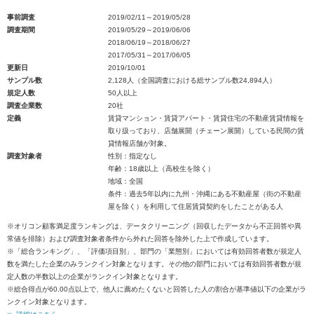
事前調査
2019/02/11～2019/05/28
調査期間
2019/05/29～2019/06/06
2018/06/19～2018/06/27
2017/05/31～2017/06/05
更新日
2019/10/01
サンプル数
2,128人（全国調査における総サンプル数24,894人）
規定人数
50人以上
調査企業数
20社
定義
賃貸マンション・賃貸アパート・賃貸住宅の不動産賃貸情報を
取り扱っており、店舗展開（チェーン展開）している民間の賃
貸情報店舗が対象。
調査対象者
性別：指定なし
年齢：18歳以上（高校生を除く）
地域：全国
条件：過去5年以内に九州・沖縄にある不動産屋（街の不動産
屋を除く）を利用して住居賃貸契約をしたことがある人
※オリコン顧客満足度ランキングは、データクリーニング（回収したデータから不正回答や異
常値を排除）および調査対象者条件から外れた回答を除外した上で作成しています。
※「総合ランキング」、「評価項目別」、部門の「業態別」においては有効回答者数が規定人
数を満たした企業のみランクイン対象となります。その他の部門においては有効回答者数が規
定人数の半数以上の企業がランクイン対象となります。
※総合得点が60.00点以上で、他人に薦めたくないと回答した人の割合が基準値以下の企業がラ
ンクイン対象となります。