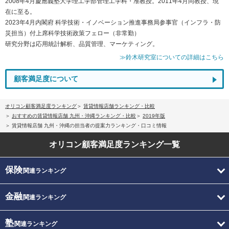
2008年4月慶應義塾大学理工学部管理工学科・准教授。2011年4月同教授、現
在に至る。
2023年4月内閣府 科学技術・イノベーション推進事務局参事官（インフラ・防
災担当）付上席科学技術政策フェロー（非常勤）
研究分野は応用統計解析、品質管理、マーケティング。
≫鈴木研究室についての詳細はこちら
顧客満足度について
オリコン顧客満足度ランキング
賃貸情報店舗ランキング・比較
おすすめの賃貸情報店舗 九州・沖縄ランキング・比較
2019年版
賃貸情報店舗 九州・沖縄の担当者の提案力ランキング・口コミ情報
オリコン顧客満足度
ランキング一覧
保険
関連ランキング
金融
関連ランキング
塾
関連ランキング