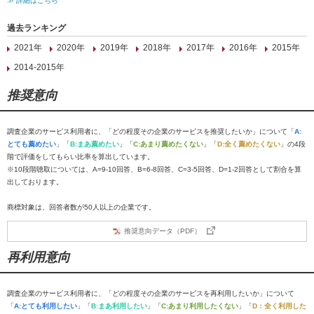
≫ 詳細はこちら
過去ランキング
2021年
2020年
2019年
2018年
2017年
2016年
2015年
2014-2015年
推奨意向
調査企業のサービス利用者に、「どの程度その企業のサービスを推奨したいか」について「
A:
とても薦めたい
」「
B:まあ薦めたい
」「
C:あまり薦めたくない
」「
D:全く薦めたくない
」の4段
階で評価をしてもらい比率を算出しています。
※10段階聴取については、A=9-10回答、B=6-8回答、C=3-5回答、D=1-2回答として割合を算
出しております。
商標対象は、回答者数が50人以上の企業です。
推奨意向データ（PDF）
再利用意向
調査企業のサービス利用者に、「どの程度その企業のサービスを再利用したいか」について
「
A:とても利用したい
」「
B:まあ利用したい
」「
C:あまり利用したくない
」「
D：全く利用した