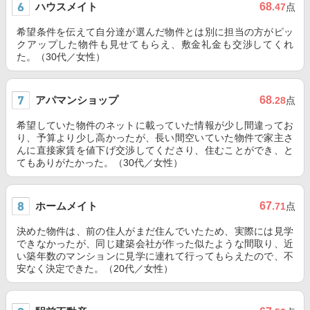
ハウスメイト
68
.47
点
希望条件を伝えて自分達が選んだ物件とは別に担当の方がピッ
クアップした物件も見せてもらえ、敷金礼金も交渉してくれ
た。（30代／女性）
アパマンショップ
68
.28
点
希望していた物件のネットに載っていた情報が少し間違ってお
り、予算より少し高かったが、長い間空いていた物件で家主さ
んに直接家賃を値下げ交渉してくださり、住むことができ、と
てもありがたかった。（30代／女性）
ホームメイト
67
.71
点
決めた物件は、前の住人がまだ住んでいたため、実際には見学
できなかったが、同じ建築会社が作った似たような間取り、近
い築年数のマンションに見学に連れて行ってもらえたので、不
安なく決定できた。（20代／女性）