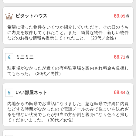
ピタットハウス
69
.05
点
希望に沿った物件をいくつか紹介していただき、その日のうち
に内見を数件してくれたこと。また、綺麗な物件、新しい物件
などのお得な情報も提示してくれたこと。（20代／女性）
ミニミニ
68
.71
点
駐車場がなかったが近くの有料駐車場を案内され料金も負担し
てもらった。（30代／男性）
いい部屋ネット
68
.64
点
内地からの転勤でお世話になりました。急な転勤で沖縄に内覧
などする時間がなかったので電話メールのみで住まいを決めざ
るを得ない状況でしたが担当の方が割と親身になり色々と探し
てくださいました。（30代／女性）