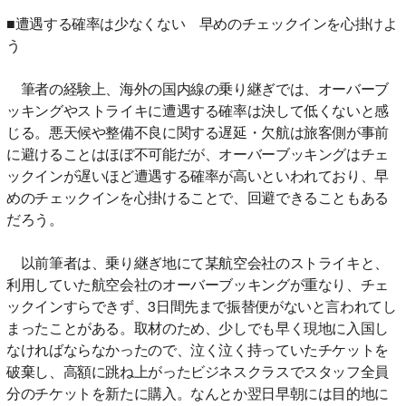
■遭遇する確率は少なくない 早めのチェックインを心掛けよ
う
筆者の経験上、海外の国内線の乗り継ぎでは、オーバーブ
ッキングやストライキに遭遇する確率は決して低くないと感
じる。悪天候や整備不良に関する遅延・欠航は旅客側が事前
に避けることはほぼ不可能だが、オーバーブッキングはチェ
ックインが遅いほど遭遇する確率が高いといわれており、早
めのチェックインを心掛けることで、回避できることもある
だろう。
以前筆者は、乗り継ぎ地にて某航空会社のストライキと、
利用していた航空会社のオーバーブッキングが重なり、チェ
ックインすらできず、3日間先まで振替便がないと言われてし
まったことがある。取材のため、少しでも早く現地に入国し
なければならなかったので、泣く泣く持っていたチケットを
破棄し、高額に跳ね上がったビジネスクラスでスタッフ全員
分のチケットを新たに購入。なんとか翌日早朝には目的地に