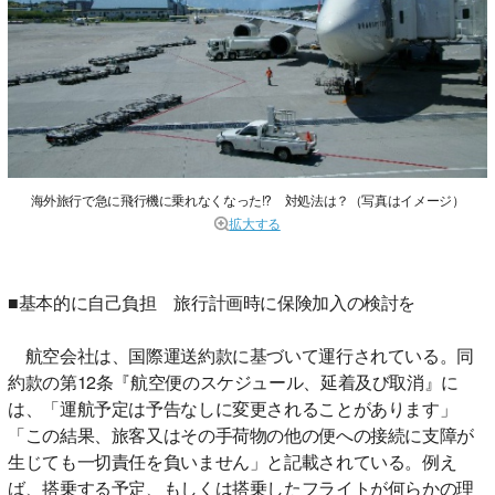
海外旅行で急に飛行機に乗れなくなった!? 対処法は？（写真はイメージ）
拡大する
■基本的に自己負担 旅行計画時に保険加入の検討を
航空会社は、国際運送約款に基づいて運行されている。同
約款の第12条『航空便のスケジュール、延着及び取消』に
は、「運航予定は予告なしに変更されることがあります」
「この結果、旅客又はその手荷物の他の便への接続に支障が
生じても一切責任を負いません」と記載されている。例え
ば、搭乗する予定、もしくは搭乗したフライトが何らかの理