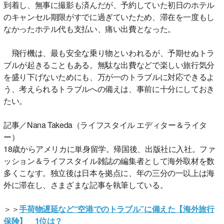
到着し、無事に撮影も済んだが、予約していた初日のホテル
のキャンセル期限がすでに過ぎていたため、滞在を一度もし
なかったホテル代も支払い、痛い出費となった。
飛行機は、最も安全な乗り物といわれるが、予期せぬトラ
ブルが起きることもある。無駄な出費などで楽しい旅行気分
を盛り下げないためにも、万が一のトラブルに対応できるよ
う、考えられるトラブルへの備えは、事前に十分にしておき
たい。
記事／Nana Takeda（ライフスタイル エディター＆ライタ
ー）
18歳からアメリカに単身留学。帰国後、出版社に入社。ファ
ッション＆ライフスタイル雑誌の編集者として海外取材を数
多くこなす。独立後は日本を拠点に、年の三分の一以上は海
外に滞在し、さまざまな記事を執筆している。
＞＞
手荷物遅延など“空港でのトラブル”に備えた【海外旅行
保険】 1位は？