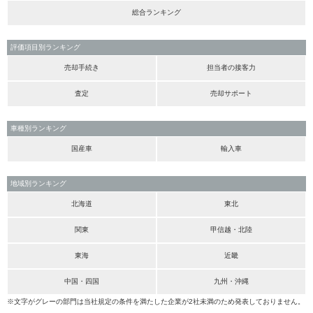
総合ランキング
評価項目別ランキング
売却手続き
担当者の接客力
査定
売却サポート
車種別ランキング
国産車
輸入車
地域別ランキング
北海道
東北
関東
甲信越・北陸
東海
近畿
中国・四国
九州・沖縄
※文字がグレーの部門は当社規定の条件を満たした企業が2社未満のため発表しておりません。