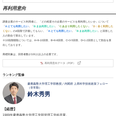
再利用意向
調査企業のサービス利用者に、「どの程度その企業のサービスを再利用したいか」について
「
A:とても利用したい
」「
B:まあ利用したい
」「
C:あまり利用したくない
」「
D：全く利用した
くない
」の4段階で評価してもらい、「
A:とても利用したい
」「
B:まあ利用したい
」と回答した
人の割合で算出しています。
※10段階聴取については、A=9-10回答、B=6-8回答、C=3-5回答、D=1-2回答として割合を算
出しております。
商標対象は、回答者数が100人以上の企業です。
再利用意向データ（PDF）
ランキング監修
慶應義塾大学理工学部教授／内閣府 上席科学技術政策フェロー
（非常勤）
鈴木秀男
【経歴】
1989年慶應義塾大学理工学部管理工学科卒業。