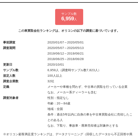
サンプル数
6,959
人
この車買取会社ランキングは、オリコンの以下の調査に基づいています。
事前調査
2020/01/07～2020/05/01
調査期間
2020/05/07～2020/05/13
2019/06/12～2019/06/21
2018/06/25～2018/06/28
更新日
2020/10/01
サンプル数
6,959人（調査時サンプル数7,823人）
規定人数
100人以上
調査企業数
32社
定義
メーカーや車種を問わず、中古車の買取を行っている企業
なお、メーカー系ディーラーも含む
調査対象者
性別：指定なし
年齢：20～84歳
地域：全国
条件：過去5年以内に自身の車を中古車買取会社に売却したこ
とのある人
なお、下取り、事故車・廃車売却者は対象外とする
※オリコン顧客満足度ランキングは、データクリーニング（回収したデータから不正回答や異