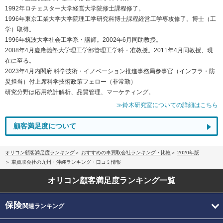
1992年ロチェスター大学経営大学院修士課程修了。
1996年東京工業大学大学院理工学研究科博士課程経営工学専攻修了。博士（工
学）取得。
1996年筑波大学社会工学系・講師。2002年6月同助教授。
2008年4月慶應義塾大学理工学部管理工学科・准教授。2011年4月同教授、現
在に至る。
2023年4月内閣府 科学技術・イノベーション推進事務局参事官（インフラ・防
災担当）付上席科学技術政策フェロー（非常勤）
研究分野は応用統計解析、品質管理、マーケティング。
≫鈴木研究室についての詳細はこちら
顧客満足度について
オリコン顧客満足度ランキング
おすすめの車買取会社ランキング・比較
2020年版
車買取会社の九州・沖縄ランキング・口コミ情報
オリコン顧客満足度
ランキング一覧
保険
関連ランキング