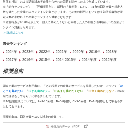
常値を排除）および調査対象者条件から外れた回答を除外した上で作成しています。
※「総合ランキング」、「評価項目別」、部門の「業態別」においては有効回答者数が規定人
数を満たした企業のみランクイン対象となります。その他の部門においては有効回答者数が規
定人数の半数以上の企業がランクイン対象となります。
※総合得点が60.00点以上で、他人に薦めたくないと回答した人の割合が基準値以下の企業がラ
ンクイン対象となります。
≫ 詳細はこちら
過去ランキング
2024年
2023年
2022年
2021年
2020年
2019年
2018年
2017年
2016年
2015年
2014-2015年
2014年度
2012年度
推奨意向
調査企業のサービス利用者に、「どの程度その企業のサービスを推奨したいか」について「
A:
とても薦めたい
」「
B:まあ薦めたい
」「
C:あまり薦めたくない
」「
D:全く薦めたくない
」の4段
階で評価をしてもらい比率を算出しています。
※10段階聴取については、A=9-10回答、B=6-8回答、C=3-5回答、D=1-2回答として割合を算
出しております。
商標対象は、回答者数が100人以上の企業です。
推奨意向データ（PDF）