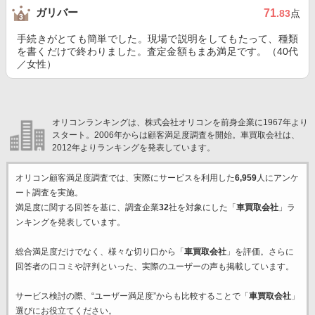
ガリバー
71
.83
点
手続きがとても簡単でした。現場で説明をしてもたって、種類
を書くだけで終わりました。査定金額もまあ満足です。（40代
／女性）
オリコンランキングは、株式会社オリコンを前身企業に1967年より
スタート。2006年からは顧客満足度調査を開始。車買取会社は、
2012年よりランキングを発表しています。
オリコン顧客満足度調査では、実際にサービスを利用した
6,959
人にアンケ
ート調査を実施。
満足度に関する回答を基に、調査企業
32
社を対象にした「
車買取会社
」ラ
ンキングを発表しています。
総合満足度だけでなく、様々な切り口から「
車買取会社
」を評価。さらに
回答者の口コミや評判といった、実際のユーザーの声も掲載しています。
サービス検討の際、“ユーザー満足度”からも比較することで「
車買取会社
」
選びにお役立てください。