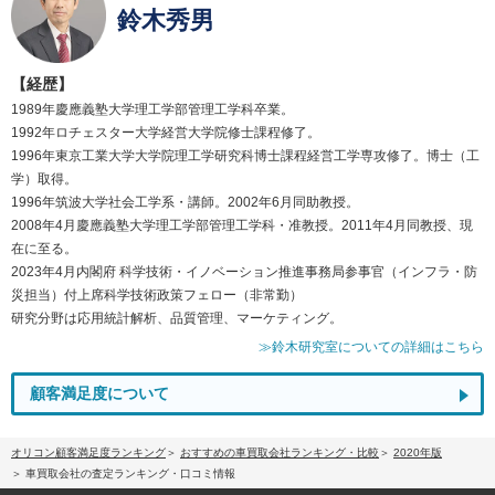
鈴木秀男
【経歴】
1989年慶應義塾大学理工学部管理工学科卒業。
1992年ロチェスター大学経営大学院修士課程修了。
1996年東京工業大学大学院理工学研究科博士課程経営工学専攻修了。博士（工
学）取得。
1996年筑波大学社会工学系・講師。2002年6月同助教授。
2008年4月慶應義塾大学理工学部管理工学科・准教授。2011年4月同教授、現
在に至る。
2023年4月内閣府 科学技術・イノベーション推進事務局参事官（インフラ・防
災担当）付上席科学技術政策フェロー（非常勤）
研究分野は応用統計解析、品質管理、マーケティング。
≫鈴木研究室についての詳細はこちら
顧客満足度について
オリコン顧客満足度ランキング
おすすめの車買取会社ランキング・比較
2020年版
車買取会社の査定ランキング・口コミ情報