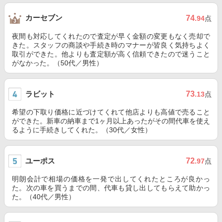
カーセブン
74
.94
点
夜間も対応してくれたので査定が早く金額の変更もなく売却で
きた。スタッフの商談や手続き時のマナーが皆良く気持ちよく
取引ができた。他よりも査定額が高く信頼できたので迷うこと
がなかった。（50代／男性）
ラビット
73
.13
点
希望の下取り価格に近づけてくれて他店よりも高値で売ること
ができた。新車の納車まで1ヶ月以上あったがその間代車を使え
るように手続きしてくれた。（30代／女性）
ユーポス
72
.97
点
明朗会計で相場の価格を一発で出してくれたところが良かっ
た。次の車を買うまでの間、代車も貸し出してもらえて助かっ
た。（40代／男性）