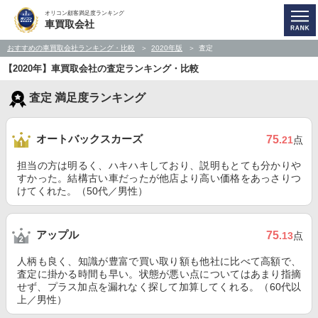
オリコン顧客満足度ランキング
車買取会社
おすすめの車買取会社ランキング・比較
2020年版
査定
【2020年】車買取会社の査定ランキング・比較
査定 満足度ランキング
オートバックスカーズ
75
.21
点
担当の方は明るく、ハキハキしており、説明もとても分かりや
すかった。結構古い車だったが他店より高い価格をあっさりつ
けてくれた。（50代／男性）
アップル
75
.13
点
人柄も良く、知識が豊富で買い取り額も他社に比べて高額で、
査定に掛かる時間も早い。状態が悪い点についてはあまり指摘
せず、プラス加点を漏れなく探して加算してくれる。（60代以
上／男性）