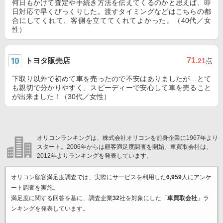
何日もかけて査定や手続き方法を伝えてくるのかと思えば、即
日対応で早くびっくりした。渡すタイミングなどはこちらの都
合にしてくれて、客側を立ててくれてよかった。（40代／女
性）
トヨタ販売店
71
.21
点
下取り以外で初めて車を売ったので不安はありましたが…とて
も親切で分かりやすく、スピーディーで安心して車を売ること
が出来ました！（30代／女性）
オリコンランキングは、株式会社オリコンを前身企業に1967年より
スタート。2006年からは顧客満足度調査を開始。車買取会社は、
2012年よりランキングを発表しています。
オリコン顧客満足度調査では、実際にサービスを利用した
6,959
人にアンケ
ート調査を実施。
満足度に関する回答を基に、調査企業
32
社を対象にした「
車買取会社
」ラ
ンキングを発表しています。