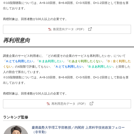
※10段階聴取については、A=9-10回答、B=6-8回答、C=3-5回答、D=1-2回答として割合を算
出しております。
商標対象は、回答者数が100人以上の企業です。
推奨意向データ（PDF）
再利用意向
調査企業のサービス利用者に、「どの程度その企業のサービスを再利用したいか」について
「
A:とても利用したい
」「
B:まあ利用したい
」「
C:あまり利用したくない
」「
D：全く利用した
くない
」の4段階で評価してもらい、「
A:とても利用したい
」「
B:まあ利用したい
」と回答した
人の割合で算出しています。
※10段階聴取については、A=9-10回答、B=6-8回答、C=3-5回答、D=1-2回答として割合を算
出しております。
商標対象は、回答者数が100人以上の企業です。
再利用意向データ（PDF）
ランキング監修
慶應義塾大学理工学部教授／内閣府 上席科学技術政策フェロー
（非常勤）