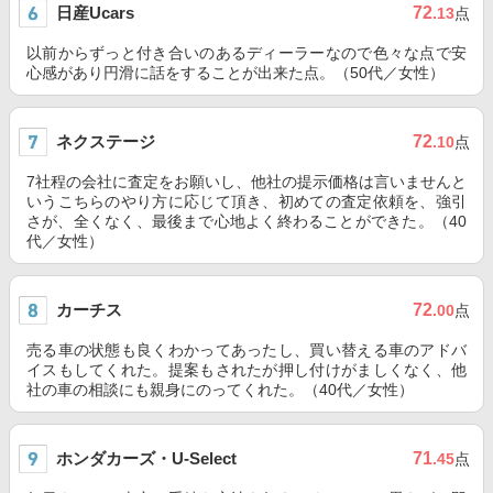
日産Ucars
72
.13
点
以前からずっと付き合いのあるディーラーなので色々な点で安
心感があり円滑に話をすることが出来た点。（50代／女性）
ネクステージ
72
.10
点
7社程の会社に査定をお願いし、他社の提示価格は言いませんと
いうこちらのやり方に応じて頂き、初めての査定依頼を、強引
さが、全くなく、最後まで心地よく終わることができた。（40
代／女性）
カーチス
72
.00
点
売る車の状態も良くわかってあったし、買い替える車のアドバ
イスもしてくれた。提案もされたが押し付けがましくなく、他
社の車の相談にも親身にのってくれた。（40代／女性）
ホンダカーズ・U-Select
71
.45
点