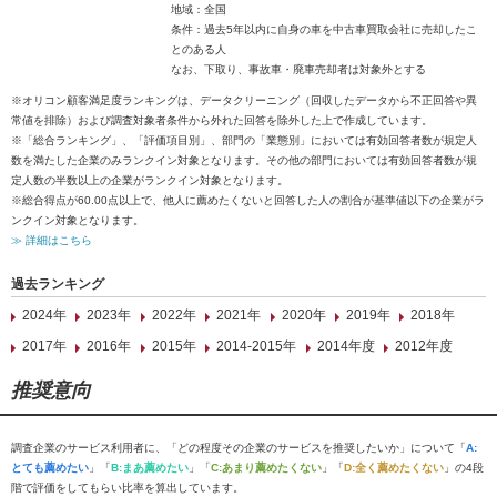
地域：全国
条件：過去5年以内に自身の車を中古車買取会社に売却したこ
とのある人
なお、下取り、事故車・廃車売却者は対象外とする
※オリコン顧客満足度ランキングは、データクリーニング（回収したデータから不正回答や異
常値を排除）および調査対象者条件から外れた回答を除外した上で作成しています。
※「総合ランキング」、「評価項目別」、部門の「業態別」においては有効回答者数が規定人
数を満たした企業のみランクイン対象となります。その他の部門においては有効回答者数が規
定人数の半数以上の企業がランクイン対象となります。
※総合得点が60.00点以上で、他人に薦めたくないと回答した人の割合が基準値以下の企業がラ
ンクイン対象となります。
≫ 詳細はこちら
過去ランキング
2024年
2023年
2022年
2021年
2020年
2019年
2018年
2017年
2016年
2015年
2014-2015年
2014年度
2012年度
推奨意向
調査企業のサービス利用者に、「どの程度その企業のサービスを推奨したいか」について「
A:
とても薦めたい
」「
B:まあ薦めたい
」「
C:あまり薦めたくない
」「
D:全く薦めたくない
」の4段
階で評価をしてもらい比率を算出しています。