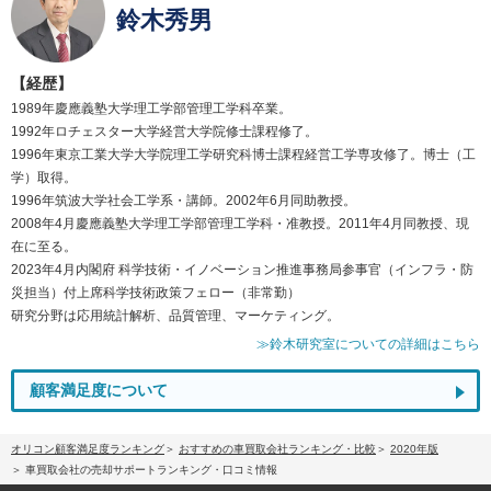
鈴木秀男
【経歴】
1989年慶應義塾大学理工学部管理工学科卒業。
1992年ロチェスター大学経営大学院修士課程修了。
1996年東京工業大学大学院理工学研究科博士課程経営工学専攻修了。博士（工
学）取得。
1996年筑波大学社会工学系・講師。2002年6月同助教授。
2008年4月慶應義塾大学理工学部管理工学科・准教授。2011年4月同教授、現
在に至る。
2023年4月内閣府 科学技術・イノベーション推進事務局参事官（インフラ・防
災担当）付上席科学技術政策フェロー（非常勤）
研究分野は応用統計解析、品質管理、マーケティング。
≫鈴木研究室についての詳細はこちら
顧客満足度について
オリコン顧客満足度ランキング
おすすめの車買取会社ランキング・比較
2020年版
車買取会社の売却サポートランキング・口コミ情報