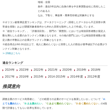
地域：全国
条件：過去5年以内に自身の車を中古車買取会社に売却したこ
とのある人
なお、下取り、事故車・廃車売却者は対象外とする
※オリコン顧客満足度ランキングは、データクリーニング（回収したデータから不正回答や異
常値を排除）および調査対象者条件から外れた回答を除外した上で作成しています。
※「総合ランキング」、「評価項目別」、部門の「業態別」においては有効回答者数が規定人
数を満たした企業のみランクイン対象となります。その他の部門においては有効回答者数が規
定人数の半数以上の企業がランクイン対象となります。
※総合得点が60.00点以上で、他人に薦めたくないと回答した人の割合が基準値以下の企業がラ
ンクイン対象となります。
≫ 詳細はこちら
過去ランキング
2024年
2023年
2022年
2021年
2020年
2019年
2018年
2017年
2016年
2015年
2014-2015年
2014年度
2012年度
推奨意向
調査企業のサービス利用者に、「どの程度その企業のサービスを推奨したいか」について「
A:
とても薦めたい
」「
B:まあ薦めたい
」「
C:あまり薦めたくない
」「
D:全く薦めたくない
」の4段
階で評価をしてもらい比率を算出しています。