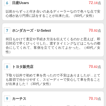
日産Ucars
72
.18
点
以前からずっと付き合いのあるディーラーなので色々な点で安
心感があり円滑に話をすることが出来た点。（50代／女性）
ホンダカーズ・U-Select
70
.92
点
何日もかけて査定や手続き方法を伝えてくるのかと思えば、即
日対応で早くびっくりした。渡すタイミングなどはこちらの都
合にしてくれて、客側を立ててくれてよかった。（40代／女
性）
トヨタ販売店
70
.82
点
下取り以外で初めて車を売ったので不安はありましたが…とて
も親切で分かりやすく、スピーディーで安心して車を売ること
が出来ました！（30代／女性）
カーチス
70
.73
点