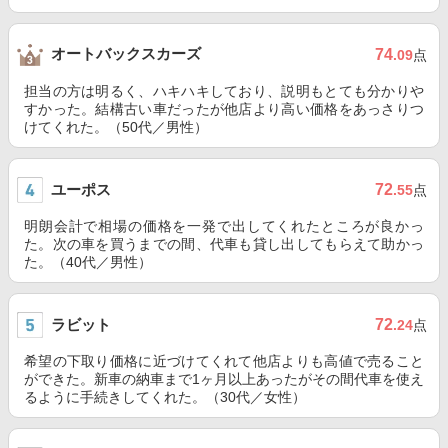
オートバックスカーズ
74
.09
点
担当の方は明るく、ハキハキしており、説明もとても分かりや
すかった。結構古い車だったが他店より高い価格をあっさりつ
けてくれた。（50代／男性）
ユーポス
72
.55
点
明朗会計で相場の価格を一発で出してくれたところが良かっ
た。次の車を買うまでの間、代車も貸し出してもらえて助かっ
た。（40代／男性）
ラビット
72
.24
点
希望の下取り価格に近づけてくれて他店よりも高値で売ること
ができた。新車の納車まで1ヶ月以上あったがその間代車を使え
るように手続きしてくれた。（30代／女性）