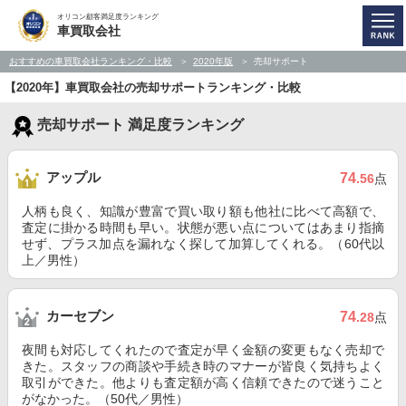
オリコン顧客満足度ランキング
車買取会社
おすすめの車買取会社ランキング・比較
2020年版
売却サポート
【2020年】車買取会社の売却サポートランキング・比較
売却サポート 満足度ランキング
アップル
74
.56
点
人柄も良く、知識が豊富で買い取り額も他社に比べて高額で、
査定に掛かる時間も早い。状態が悪い点についてはあまり指摘
せず、プラス加点を漏れなく探して加算してくれる。（60代以
上／男性）
カーセブン
74
.28
点
夜間も対応してくれたので査定が早く金額の変更もなく売却で
きた。スタッフの商談や手続き時のマナーが皆良く気持ちよく
取引ができた。他よりも査定額が高く信頼できたので迷うこと
がなかった。（50代／男性）