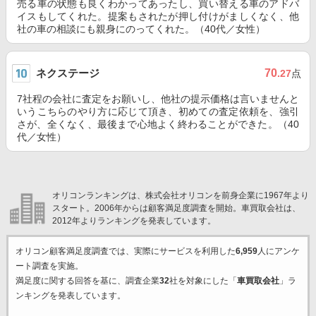
売る車の状態も良くわかってあったし、買い替える車のアドバ
イスもしてくれた。提案もされたが押し付けがましくなく、他
社の車の相談にも親身にのってくれた。（40代／女性）
ネクステージ
70
.27
点
7社程の会社に査定をお願いし、他社の提示価格は言いませんと
いうこちらのやり方に応じて頂き、初めての査定依頼を、強引
さが、全くなく、最後まで心地よく終わることができた。（40
代／女性）
オリコンランキングは、株式会社オリコンを前身企業に1967年より
スタート。2006年からは顧客満足度調査を開始。車買取会社は、
2012年よりランキングを発表しています。
オリコン顧客満足度調査では、実際にサービスを利用した
6,959
人にアンケ
ート調査を実施。
満足度に関する回答を基に、調査企業
32
社を対象にした「
車買取会社
」ラ
ンキングを発表しています。