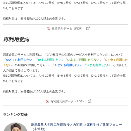
※10段階聴取については、A=9-10回答、B=6-8回答、C=3-5回答、D=1-2回答として割合を算
出しております。
商標対象は、回答者数が100人以上の企業です。
推奨意向データ（PDF）
再利用意向
調査企業のサービス利用者に、「どの程度その企業のサービスを再利用したいか」について
「
A:とても利用したい
」「
B:まあ利用したい
」「
C:あまり利用したくない
」「
D：全く利用した
くない
」の4段階で評価してもらい、「
A:とても利用したい
」「
B:まあ利用したい
」と回答した
人の割合で算出しています。
※10段階聴取については、A=9-10回答、B=6-8回答、C=3-5回答、D=1-2回答として割合を算
出しております。
商標対象は、回答者数が100人以上の企業です。
再利用意向データ（PDF）
ランキング監修
慶應義塾大学理工学部教授／内閣府 上席科学技術政策フェロー
（非常勤）