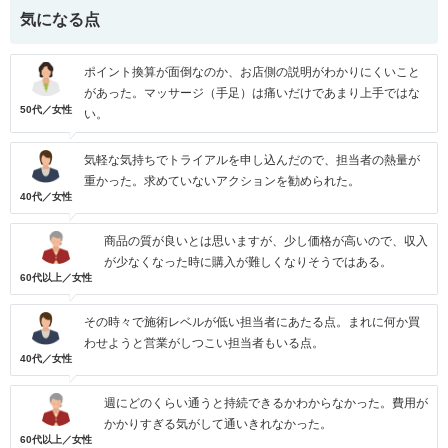
気になる点
ポイント換算が面倒なのか、お店側の説明がわかりにくいこと
があった。マッサージ（手足）は痛いだけであまり上手ではな
50代／女性
い。
気軽な気持ちでトライアルを申し込んだので、担当者の熱量が
重かった。求めていないアクションを勧められた。
40代／女性
商品の質が良いとは思いますが、少し価格が高いので、収入
が少なくなった時に購入が難しくなりそうではある。
60代以上／女性
その時々で施術レベルが低い担当者にあたる点。まれに何か買
わせようと営業がしつこい担当者もいる点。
40代／女性
週にどのくらい通うと持続できるかわからなかった。費用が
かかりすぎる気がして通いきれなかった。
60代以上／女性