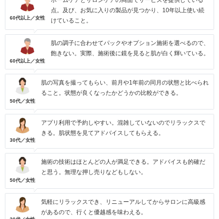
ホームケアとサロンケアの両面でサービスを提供している
点。及び、お気に入りの製品が見つかり、10年以上使い続
60代以上／女性
けていること。
肌の調子に合わせてパックやオプション施術を選べるので、
飽きない。実際、施術後に鏡を見ると肌が白く輝いている。
60代以上／女性
肌の写真を撮ってもらい、前月や1年前の同月の状態と比べられ
ること。状態が良くなったかどうかの比較ができる。
50代／女性
アプリ利用で予約しやすい。混雑していないのでリラックスで
きる。肌状態を見てアドバイスしてもらえる。
30代／女性
施術の技術はほとんどの人が満足できる。アドバイスも的確だ
と思う。無理な押し売りなどもしない。
50代／女性
気軽にリラックスでき、リニューアルしてからサロンに高級感
があるので、行くと優越感を味わえる。