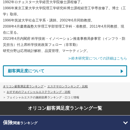
1992年ロチェスター大学経営大学院修士課程修了。
1996年東京工業大学大学院理工学研究科博士課程経営工学専攻修了。博士（工
学）取得。
1996年筑波大学社会工学系・講師。2002年6月同助教授。
2008年4月慶應義塾大学理工学部管理工学科・准教授。2011年4月同教授、現
在に至る。
2023年4月内閣府 科学技術・イノベーション推進事務局参事官（インフラ・防
災担当）付上席科学技術政策フェロー（非常勤）
研究分野は応用統計解析、品質管理、マーケティング。
≫鈴木研究室についての詳細はこちら
顧客満足度について
オリコン顧客満足度ランキング
エステサロンランキング・比較
おすすめのフェイシャルエステランキング・比較
フェイシャルエステの施術効果ランキング・口コミ情報
オリコン顧客満足度
ランキング一覧
保険
関連ランキング