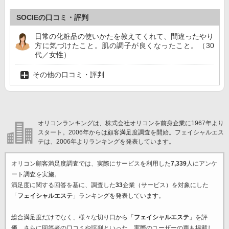
SOCIEの口コミ・評判
日常の化粧品の使いかたを教えてくれて、間違ったやり
方に気づけたこと。肌の調子が良くなったこと。（30
代／女性）
その他の口コミ・評判
オリコンランキングは、株式会社オリコンを前身企業に1967年より
スタート。2006年からは顧客満足度調査を開始。フェイシャルエス
テは、2006年よりランキングを発表しています。
オリコン顧客満足度調査では、実際にサービスを利用した
7,339
人にアンケ
ート調査を実施。
満足度に関する回答を基に、調査した
33
企業（サービス）を対象にした
「
フェイシャルエステ
」ランキングを発表しています。
総合満足度だけでなく、様々な切り口から「
フェイシャルエステ
」を評
価。さらに回答者の口コミや評判といった、実際のユーザーの声も掲載し