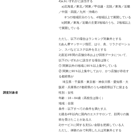
4)a,bいずれかに該当する
a)北海道／東北／関東／甲信越・北陸／東海／近畿
／中国・四国／九州・沖縄の
8つの地域区分のうち、4地域以上で展開している
b)関東／東海／近畿の主要3地域のうち、2地域以上
で展開している
ただし、以下の場合はランキング対象外とする
1)あん摩マッサージ指圧、はり、灸、リラクゼーショ
ン、スパなどエステ以外を主とする
2)直近3年間の店舗分布および回答データについて、
以下のいずれかに該当する場合は除く
① 関東以外の地域に90％以上集中している
② 関東に90％以上集中しており、かつ店舗が存在す
る都府県が
埼玉県・千葉県・東京都・神奈川県・愛知県・大
阪府・兵庫県の7都府県のうち4都府県以下に留まる
調査対象者
性別：女性
年齢：18～84歳（高校生は除く）
地域：全国
条件：以下すべての条件を満たす人
1)過去4年以内に国内のエステサロンで、顔周りの施
術を受けたことがある人
2)サービスに関する支払い金額を把握している人
ただし、体験のみで利用した人は対象外とする