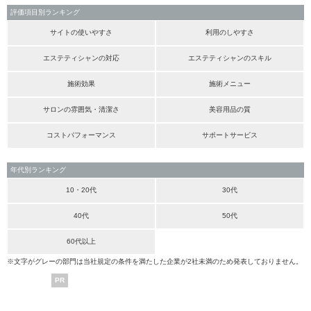
評価項目別ランキング
サイトの使いやすさ
利用のしやすさ
エステティシャンの対応
エステティシャンのスキル
施術効果
施術メニュー
サロンの雰囲気・清潔さ
美容用品の質
コストパフォーマンス
サポートサービス
年代別ランキング
10・20代
30代
40代
50代
60代以上
※文字がグレーの部門は当社規定の条件を満たした企業が2社未満のため発表しておりません。
PR