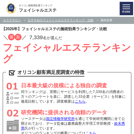
オリコン顧客満足度ランキング
フェイシャルエステ
エステサロン
おすすめのフェイシャルエステランキング・比較
施術効果
【2026年】フェイシャルエステの施術効果ランキング・比較
／
／
7,339
最
新
名が選んだ
フェイシャルエステランキン
グ
オリコン顧客満足度調査の特徴
日本最大級の規模による独自の調査
同ランキングは、実際にサービスを利用した7,339名の消費者の
方々のアンケートを基に、調査した33企業（サービス）を対象に
徹底比較しています。調査概要は
こちら
。
研究機関に提供される信頼のデータ
ソースデータは
国立情報学研究所
を通じて学術研究機関に全て公
開されており、データ監修は慶應義塾大学理工学部教授・
鈴木秀
男
氏が行っています。
オリコンのランキングの概要については
こちら
。