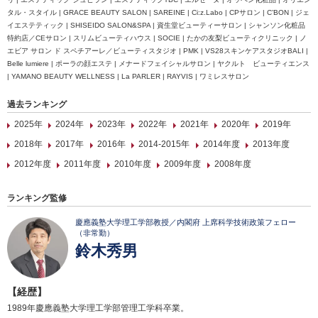
タル・スタイル | GRACE BEAUTY SALON | SAREINE | Ci:z.Labo | CPサロン | C’BON | ジェ
イエステティック | SHISEIDO SALON&SPA | 資生堂ビューティーサロン | シャンソン化粧品
特約店／CEサロン | スリムビューティハウス | SOCIE | たかの友梨ビューティクリニック | ノ
エビア サロン ド スペチアーレ／ビューティスタジオ | PMK | VS28スキンケアスタジオBALI |
Belle lumiere | ポーラの顔エステ | メナードフェイシャルサロン | ヤクルト ビューティエンス
| YAMANO BEAUTY WELLNESS | La PARLER | RAYVIS | ワミレスサロン
過去ランキング
2025年
2024年
2023年
2022年
2021年
2020年
2019年
2018年
2017年
2016年
2014-2015年
2014年度
2013年度
2012年度
2011年度
2010年度
2009年度
2008年度
ランキング監修
慶應義塾大学理工学部教授／内閣府 上席科学技術政策フェロー
（非常勤）
鈴木秀男
【経歴】
1989年慶應義塾大学理工学部管理工学科卒業。