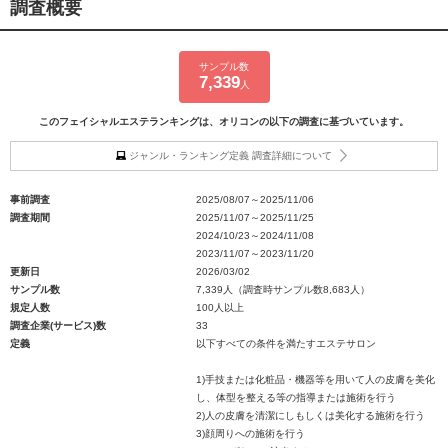
調査概要
サンプル数
7,339
人
このフェイシャルエステランキングは、オリコンの以下の調査に基づいています。
ジャンル・ランキング定義 調査詳細について
事前調査
2025/08/07～2025/11/06
調査期間
2025/11/07～2025/11/25
2024/10/23～2024/11/08
2023/11/07～2023/11/20
更新日
2026/03/02
サンプル数
7,339人（調査時サンプル数8,683人）
規定人数
100人以上
調査企業(サービス)数
33
定義
以下すべての条件を満たすエステサロン
1)手技または化粧品・機器等を用いて人の皮膚を美化
し、体型を整える等の指導または施術を行う
2)人の皮膚を清潔にしもしくは美化する施術を行う
3)顔周りへの施術を行う