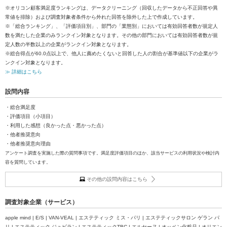
※オリコン顧客満足度ランキングは、データクリーニング（回収したデータから不正回答や異
常値を排除）および調査対象者条件から外れた回答を除外した上で作成しています。
※「総合ランキング」、「評価項目別」、部門の「業態別」においては有効回答者数が規定人
数を満たした企業のみランクイン対象となります。その他の部門においては有効回答者数が規
定人数の半数以上の企業がランクイン対象となります。
※総合得点が60.0点以上で、他人に薦めたくないと回答した人の割合が基準値以下の企業がラ
ンクイン対象となります。
≫ 詳細はこちら
設問内容
・総合満足度
・評価項目（小項目）
・利用した感想（良かった点・悪かった点）
・他者推奨意向
・他者推奨意向理由
アンケート調査を実施した際の質問事項です。満足度評価項目のほか、該当サービスの利用状況や検討内
容を質問しています。
その他の設問内容はこちら
調査対象企業（サービス）
apple mind | E/S | VAN-VEAL | エステティック ミス・パリ | エステティックサロン ゲラン パ
リ | エステティック ジュビラン | エステティックTBC | エルセーヌ | オッペン化粧品 | オリエン