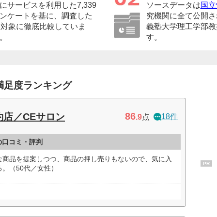
サービスを利用した7,339
ソースデータは
国立
ンケートを基に、調査した
究機関に全て公開さ
を対象に徹底比較していま
義塾大学理工学部教
。
す。
満足度ランキング
86
店／CEサロン
18件
.9
点
の口コミ・評判
な商品を提案しつつ、商品の押し売りもないので、気に入
PR
。（50代／女性）