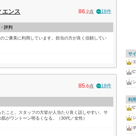
86
ィエンス
18件
.2
点
・評判
へのご褒美に利用しています。担当の方が良く信頼してい
サ
C
85
18件
.6
点
利
C
ったこと。スタッフの方皆が人当たり良く話しやすい、サ
の肌がワントーン明るくなる。（30代／女性）