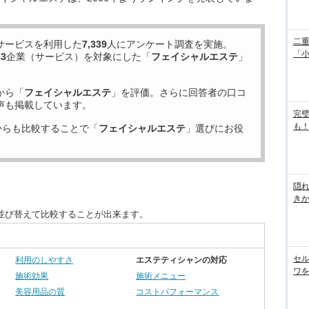
二重
サービスを利用した
7,339
人にアンケート調査を実施。
「
33
企業（サービス）を対象にした「
フェイシャルエステ
」
から「
フェイシャルエステ
」を評価。さらに回答者の口コ
声も掲載しています。
完
も！
からも比較することで「
フェイシャルエステ
」選びにお役
隠れ
き
並び替えて比較することが出来ます。
セル
利用のしやすさ
エステティシャンの対応
ワを
施術効果
施術メニュー
美容用品の質
コストパフォーマンス