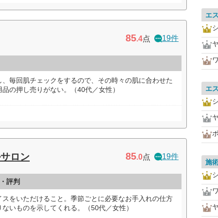
エ
85
19件
.4
点
し、毎回肌チェックをするので、その時々の肌に合わせた
エ
品の押し売りがない。（40代／女性）
85
ルサロン
19件
.0
点
施
・評判
イスをいただけること。季節ごとに必要なお手入れの仕方
りないものを示してくれる。（50代／女性）