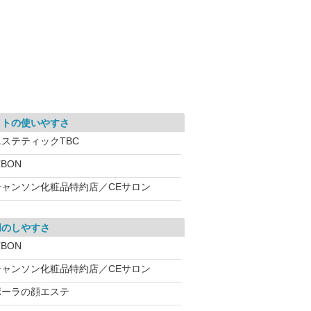
イトの使いやすさ
エステティックTBC
’BON
シャンソン化粧品特約店／CEサロン
用のしやすさ
’BON
シャンソン化粧品特約店／CEサロン
ポーラの顔エステ