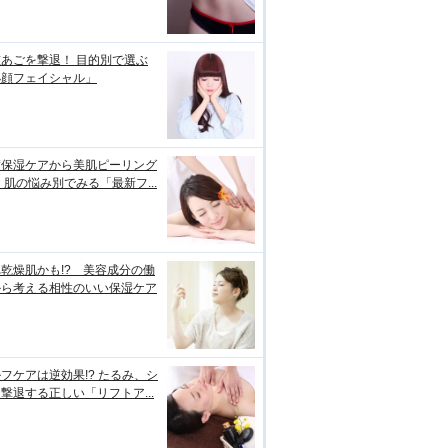
あごを撃退！ 目的別で選ぶ
小顔フェイシャル」
璧保湿ケアから美肌ピーリング
 肌の悩み別でみる「最新フ...
乾燥肌かも!? 美容成分の働
から考える相性のいい保湿ケア
フケアは逆効果!? たるみ、シ
撃退する正しい「リフトア...