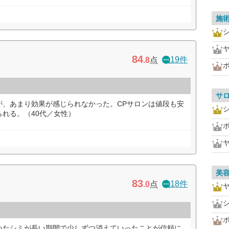
施
84
19件
.8
点
サ
が、あまり効果が感じられなかった。CPサロンは値段も安
れる。（40代／女性）
美
83
18件
.0
点
いたシミが長い期間で少しずつ消えていったことが信頼に