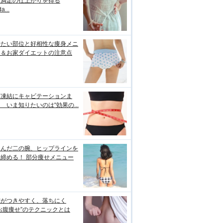
＆満足の仕上がりを得る
a...
せたい部位と好相性な痩身メニ
ー＆お家ダイエットの注意点
肪凍結にキャビテーションま
 いま知りたいのは“効果の...
るんだ二の腕、ヒップラインを
締める！ 部分痩せメニュー
肪がつきやすく、落ちにく
お腹痩せ”のテクニックとは