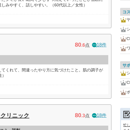
親しみやすく、話しやすい。（60代以上／女性）
コ
80
18件
.6
点
サ
えてくれて、間違ったやり方に気づけたこと。肌の調子が
性）
80
ィクリニック
18件
.3
点
忙