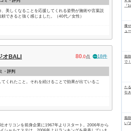
コミ・評判
Ｋ
『1d
命、美しくなることを応援してくれる姿勢が施術や言葉説
信頼できると強く感じました。（40代／女性）
痩
ュ
80
オBALI
18件
.0
点
脂
で！
コミ・評判
してくれたこと。それを続けることで効果が出ているこ
た
引き
脂
い“
オリコンを前身企業に1967年よりスタート。2006年から
イシャルエステは、2006年よりランキングを発表していま