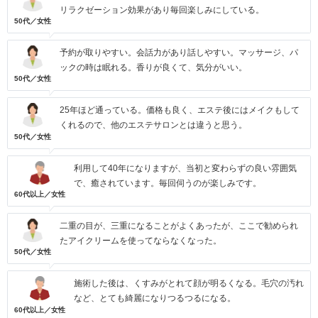
リラクゼーション効果があり毎回楽しみにしている。
50代／女性
予約が取りやすい。会話力があり話しやすい。マッサージ、パ
ックの時は眠れる。香りが良くて、気分がいい。
50代／女性
25年ほど通っている。価格も良く、エステ後にはメイクもして
くれるので、他のエステサロンとは違うと思う。
50代／女性
利用して40年になりますが、当初と変わらずの良い雰囲気
で、癒されています。毎回伺うのが楽しみです。
60代以上／女性
二重の目が、三重になることがよくあったが、ここで勧められ
たアイクリームを使ってならなくなった。
50代／女性
施術した後は、くすみがとれて顔が明るくなる。毛穴の汚れ
など、とても綺麗になりつるつるになる。
60代以上／女性