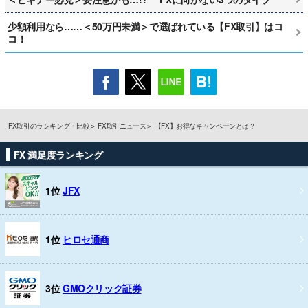
少額利用なら……＜50万円未満＞で選ばれている【FX取引】はコ
コ！
FX取引のランキング・比較
FX取引ニュース
【FX】お得なキャンペーンとは？
FX 満足度ランキング
1位
JFX
1位
ヒロセ通商
3位
GMOクリック証券