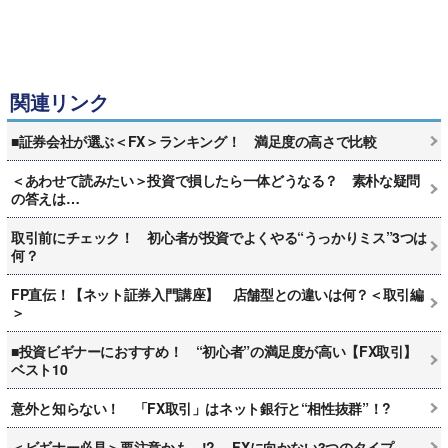
関連リンク
■証券会社が選ぶ＜FX＞ランキング！ 満足度の高さで比較
＜あわせて読みたい＞投資で損したら一体どうなる？ 素朴な疑問
の答えは…
取引前にチェック！ 初心者が投資でよくやる“うっかりミス”3つは
何？
FP直伝！【ネット証券入門講座】 店舗型との違いは何？＜取引編
＞
■投資ビギナーにおすすめ！ “初心者”の満足度が高い【FX取引】
ベスト10
意外と知らない！ 「FX取引」はネット銀行と“相性抜群”！?
＜ビギナー必見＞要注意かも…!? FXに向かない3つのタイプ