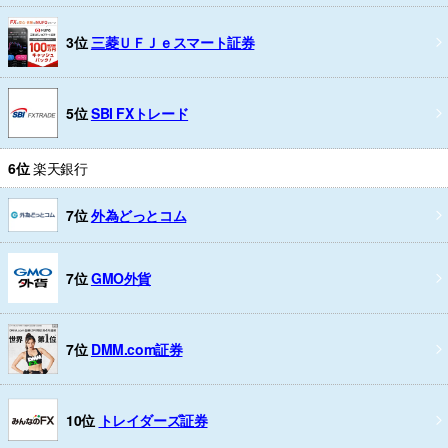
3位
三菱ＵＦＪｅスマート証券
5位
SBI FXトレード
6位
楽天銀行
7位
外為どっとコム
7位
GMO外貨
7位
DMM.com証券
10位
トレイダーズ証券