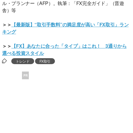
ル・プランナー（AFP）。執筆：「FX完全ガイド」（晋遊
舎）等
＞＞
【最新版】“取引手数料”の満足度が高い「FX取引」ラン
キング
＞＞
【FX】あなたに合った「タイプ」はこれ！ 3通りから
選べる投資スタイル
トレンド
FX取引
PR