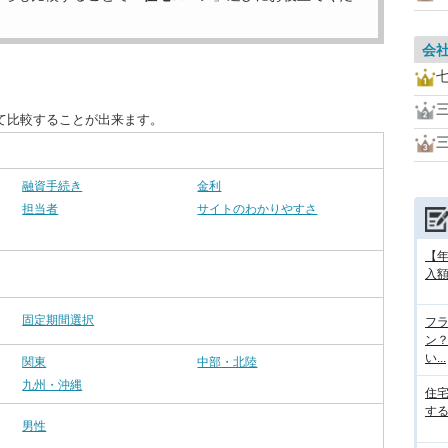
会
て比較することが出来ます。
融資手続き
金利
担当者
サイトのわかりやすさ
【
入額
固定期間選択
フラ
ン
い...
関東
中部・北陸
九州・沖縄
住
する
男性