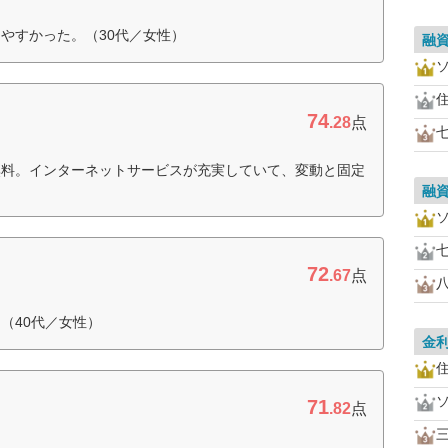
やすかった。（30代／女性）
融
住
74
.28
点
無料。インターネットサービスが充実していて、変動と固定
融
72
.67
点
（40代／女性）
金
住
71
.82
点