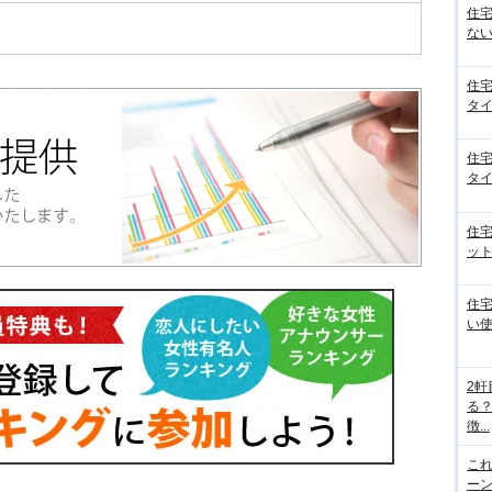
住
ない
住
タイ
住
タイ
住
ット
住
い
2
る
徴...
こ
ー