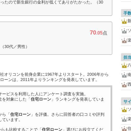
ったので新生銀行の金利が低くてありがたかった。（30
手
70
.05
点
（30代／男性）
担
オリコンを前身企業に1967年よりスタート。2006年から
ローンは、2011年よりランキングを発表しています。
サービスを利用した
人にアンケート調査を実施。
社を対象にした「
住宅ローン
」ランキングを発表していま
サ
から「
住宅ローン
」を評価。さらに回答者の口コミや評判
しています。
住
からも比較することで「
住宅ローン
」選びにお役立てくだ