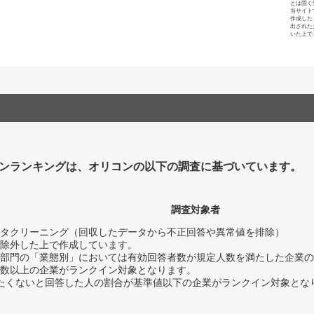
とは固く
当サイト
作成した
出された
いた上で
ンランキングは、オリコンの以下の調査に基づいています。
調査対象者
タクリーニング（回収したデータから不正回答や異常値を排除）
除外した上で作成しています。
部門の「業態別」においては有効回答者数が規定人数を満たした企業の
数以上の企業がランクイン対象となります。
薦めたくないと回答した人の割合が基準値以下の企業がランクイン対象とな