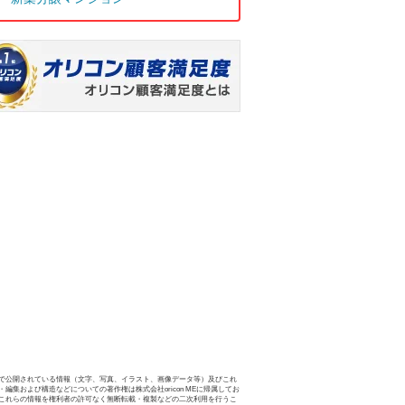
で公開されている情報（文字、写真、イラスト、画像データ等）及びこれ
・編集および構造などについての著作権は株式会社oricon MEに帰属してお
これらの情報を権利者の許可なく無断転載・複製などの二次利用を行うこ