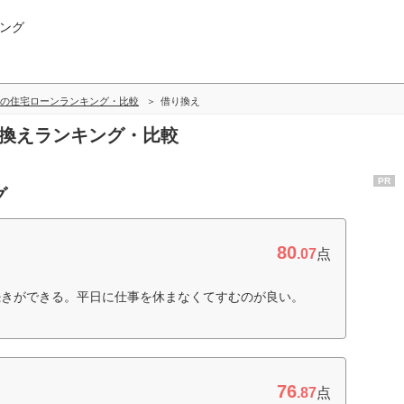
ング
の住宅ローンランキング・比較
借り換え
り換えランキング・比較
PR
グ
80
.07
点
続きができる。平日に仕事を休まなくてすむのが良い。
76
.87
点