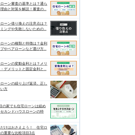
宅ローン審査の基準とは？通ら
理由と対策を解説！審査の...
宅ローン借り換えの注意点は？
ミングや失敗しないための...
宅ローンの種類と特徴は？金利
プやペアローンなど選び方...
宅ローンの変動金利とは？メリ
・デメリットと固定金利と...
宅ローンの繰り上げ返済。正し
使い方
軒目の家でも住宅ローンは組め
？セカンドハウスローンの特
れだけはおさえよう！ 住宅ロ
ンの重要な比較項目3点