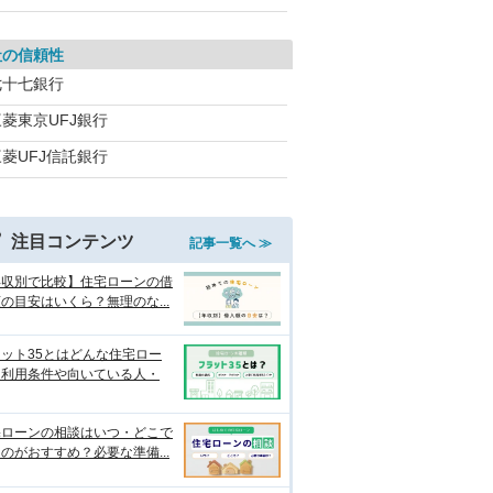
社の信頼性
七十七銀行
三菱東京UFJ銀行
三菱UFJ信託銀行
注目コンテンツ
記事一覧へ ≫
年収別で比較】住宅ローンの借
の目安はいくら？無理のな...
ット35とはどんな住宅ロー
？利用条件や向いている人・
宅ローンの相談はいつ・どこで
のがおすすめ？必要な準備...