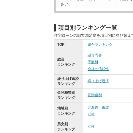
さい。
項目別ランキング一覧
住宅ローンの顧客満足度を項目別に並び替え
TOP
総合ランキング
融資内容
総合
手数料
ランキング
会社の信頼性
繰り上げ返済
繰り上げ返済
ランキング
金利種類別
変動金利
ランキング
北海道・東北
地域別
ランキング
近畿
男女別
女性
ランキング