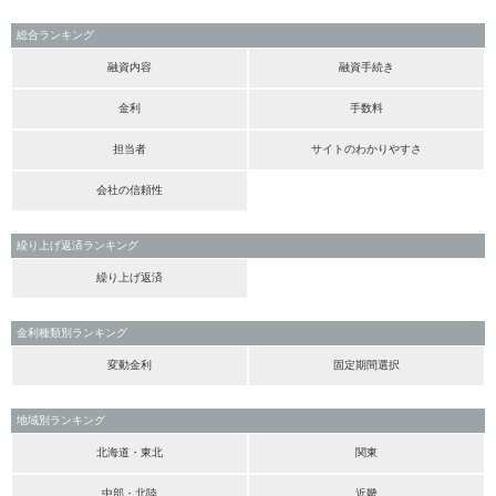
総合ランキング
融資内容
融資手続き
金利
手数料
担当者
サイトのわかりやすさ
会社の信頼性
繰り上げ返済ランキング
繰り上げ返済
金利種類別ランキング
変動金利
固定期間選択
地域別ランキング
北海道・東北
関東
中部・北陸
近畿