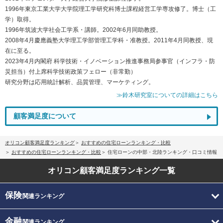
1996年東京工業大学大学院理工学研究科博士課程経営工学専攻修了。博士（工
学）取得。
1996年筑波大学社会工学系・講師。2002年6月同助教授。
2008年4月慶應義塾大学理工学部管理工学科・准教授。2011年4月同教授、現
在に至る。
2023年4月内閣府 科学技術・イノベーション推進事務局参事官（インフラ・防
災担当）付上席科学技術政策フェロー（非常勤）
研究分野は応用統計解析、品質管理、マーケティング。
≫鈴木研究室についての詳細はこちら
顧客満足度について
オリコン顧客満足度ランキング
おすすめの住宅ローンランキング・比較
おすすめの住宅ローンランキング・比較
住宅ローンの中部・北陸ランキング・口コミ情報
オリコン顧客満足度
ランキング一覧
保険
関連ランキング
金融
関連ランキング