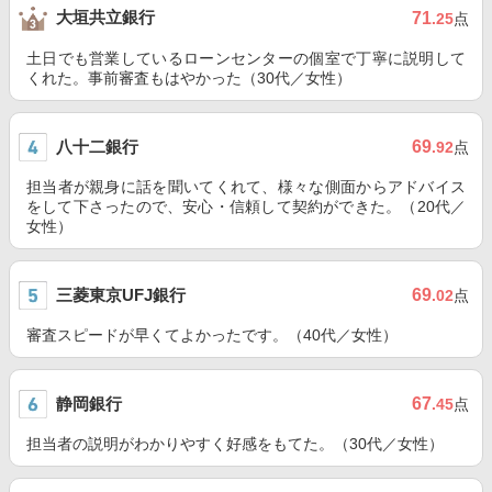
大垣共立銀行
71
.25
点
土日でも営業しているローンセンターの個室で丁寧に説明して
くれた。事前審査もはやかった（30代／女性）
八十二銀行
69
.92
点
担当者が親身に話を聞いてくれて、様々な側面からアドバイス
をして下さったので、安心・信頼して契約ができた。（20代／
女性）
三菱東京UFJ銀行
69
.02
点
審査スピードが早くてよかったです。（40代／女性）
静岡銀行
67
.45
点
担当者の説明がわかりやすく好感をもてた。（30代／女性）