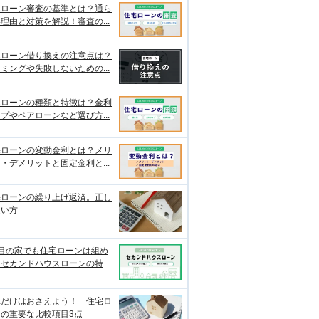
宅ローン審査の基準とは？通ら
理由と対策を解説！審査の...
宅ローン借り換えの注意点は？
ミングや失敗しないための...
宅ローンの種類と特徴は？金利
プやペアローンなど選び方...
宅ローンの変動金利とは？メリ
・デメリットと固定金利と...
宅ローンの繰り上げ返済。正し
使い方
軒目の家でも住宅ローンは組め
？セカンドハウスローンの特
れだけはおさえよう！ 住宅ロ
ンの重要な比較項目3点