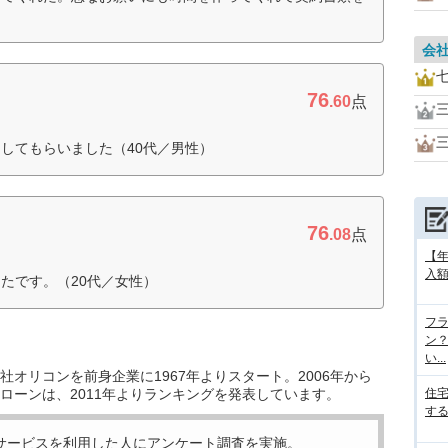
会
76
.60
点
してもらいました（40代／男性）
76
.08
点
【
入額
たです。（20代／女性）
フラ
ン
い...
オリコンを前身企業に1967年よりスタート。2006年から
ローンは、2011年よりランキングを発表しています。
住
する
サービスを利用した
人にアンケート調査を実施。