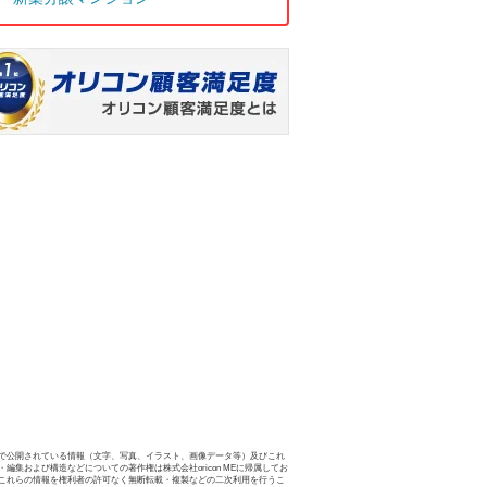
で公開されている情報（文字、写真、イラスト、画像データ等）及びこれ
・編集および構造などについての著作権は株式会社oricon MEに帰属してお
これらの情報を権利者の許可なく無断転載・複製などの二次利用を行うこ