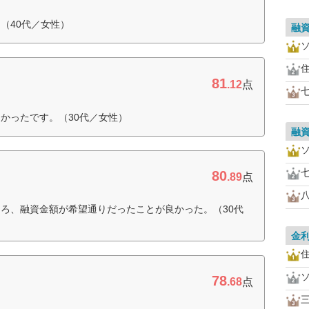
（40代／女性）
融
住
81
.12
点
かったです。（30代／女性）
融
80
.89
点
ろ、融資金額が希望通りだったことが良かった。（30代
金
住
78
.68
点