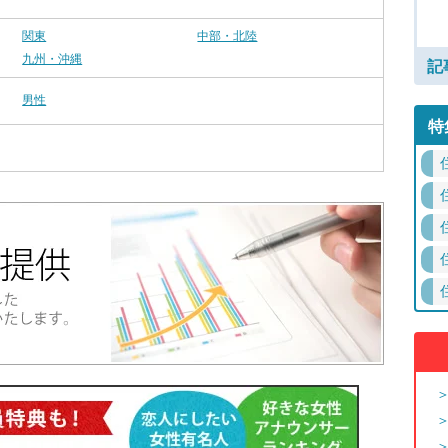
関東
中部・北陸
九州・沖縄
記
男性
特