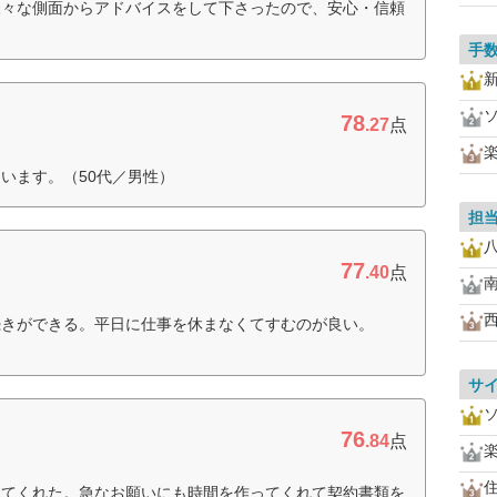
様々な側面からアドバイスをして下さったので、安心・信頼
手
78
.27
点
います。（50代／男性）
担
77
.40
点
続きができる。平日に仕事を休まなくてすむのが良い。
サ
76
.84
点
住
ってくれた。急なお願いにも時間を作ってくれて契約書類を