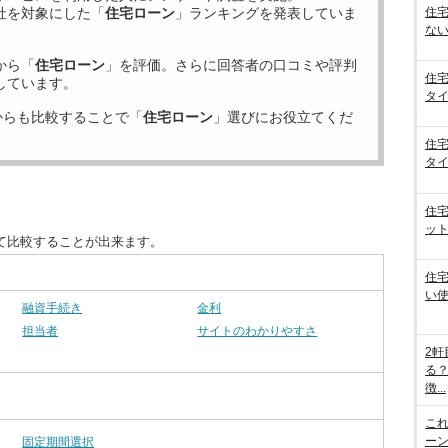
住
社を対象にした「
住宅ローン
」ランキングを発表していま
ない
から「
住宅ローン
」を評価。さらに回答者の口コミや評判
住
しています。
タイ
からも比較することで「
住宅ローン
」選びにお役立てくだ
住
タイ
住
ット
て比較することが出来ます。
住
い
融資手続き
金利
担当者
サイトのわかりやすさ
2
る
徴...
こ
ー
固定期間選択