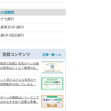
社の信頼性
七十七銀行
三菱東京UFJ銀行
三菱UFJ信託銀行
注目コンテンツ
記事一覧へ ≫
年収別で比較】住宅ローンの借
の目安はいくら？無理のな...
ット35とはどんな住宅ロー
？利用条件や向いている人・
宅ローンの相談はいつ・どこで
のがおすすめ？必要な準備...