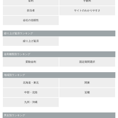
金利
手数料
担当者
サイトのわかりやすさ
会社の信頼性
繰り上げ返済ランキング
繰り上げ返済
金利種類別ランキング
変動金利
固定期間選択
地域別ランキング
北海道・東北
関東
中部・北陸
近畿
九州・沖縄
男女別ランキング