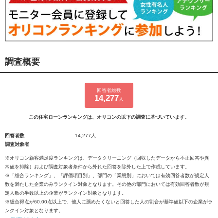
調査概要
回答者総数
14,277
人
この住宅ローンランキングは、オリコンの以下の調査に基づいています。
回答者数
14,277人
調査対象者
※オリコン顧客満足度ランキングは、データクリーニング（回収したデータから不正回答や異
常値を排除）および調査対象者条件から外れた回答を除外した上で作成しています。
※「総合ランキング」、「評価項目別」、部門の「業態別」においては有効回答者数が規定人
数を満たした企業のみランクイン対象となります。その他の部門においては有効回答者数が規
定人数の半数以上の企業がランクイン対象となります。
※総合得点が60.00点以上で、他人に薦めたくないと回答した人の割合が基準値以下の企業がラ
ンクイン対象となります。