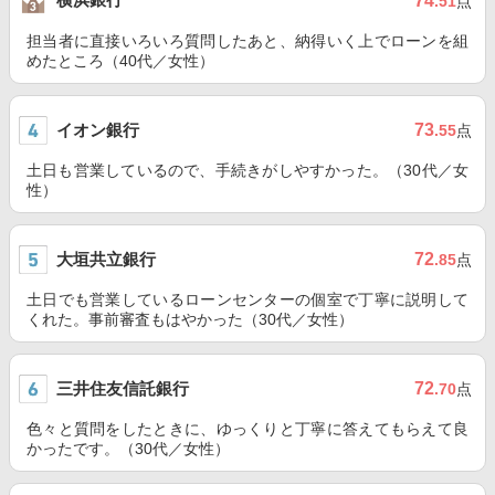
74
.51
点
担当者に直接いろいろ質問したあと、納得いく上でローンを組
めたところ（40代／女性）
イオン銀行
73
.55
点
土日も営業しているので、手続きがしやすかった。（30代／女
性）
大垣共立銀行
72
.85
点
土日でも営業しているローンセンターの個室で丁寧に説明して
くれた。事前審査もはやかった（30代／女性）
三井住友信託銀行
72
.70
点
色々と質問をしたときに、ゆっくりと丁寧に答えてもらえて良
かったです。（30代／女性）