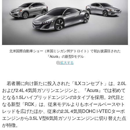
北米国際自動車ショー（米国ミシガン州デトロイト）で初お披露目された
『Acura』の新型3モデル
拡大する
若者層に向け新たに投入された「ILXコンセプト」は、2.0L
および2.4L 4気筒ガソリンエンジンと、『Acura』では初めて
となる1.5Lハイブリッドエンジンの3タイプを採用。2代目と
なる新型「RDX」は、従来モデルよりもホイールベースやト
レッドを広げたほか、従来の2.3L 4気筒DOHC i-VTECターボ
エンジンから3.5L V型6気筒ガソリンエンジンに切り替えた点
が特徴。