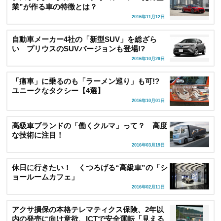
業”が作る車の特徴とは？
2016年11月12日
自動車メーカー4社の「新型SUV」を総ざら
い プリウスのSUVバージョンも登場!?
2016年10月29日
「痛車」に乗るのも「ラーメン巡り」も可!?
ユニークなタクシー【4選】
2016年10月01日
高級車ブランドの「働くクルマ」って？ 高度
な技術に注目！
2016年03月19日
休日に行きたい！ くつろげる“高級車”の「シ
ョールームカフェ」
2016年02月11日
アクサ損保の本格テレマティクス保険、2年以
内の発売に向け意欲、ICTで安全運転「見える