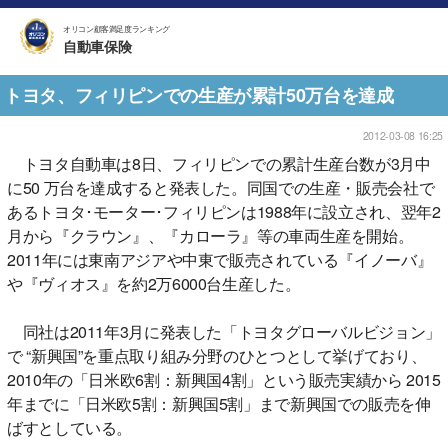
オリコン顧客満足度ランキング
自動車保険
トヨタ、フィリピンでの生産が累計50万台を達成
2012-03-08 16:25
トヨタ自動車は8日、フィリピンでの累計生産台数が3月中
に50 万台を達成すると発表した。同国での生産・販売会社で
あるトヨタ･モーター･フィリピンは1988年に設立され、翌年2
月から『クラウン』、『カローラ』等の車両生産を開始。
2011年には東南アジアや中東で販売されている『イノーバ』
や『ヴィオス』を約2万6000台生産した。
同社は2011年3月に発表した「トヨタグローバルビジョン」
で “新興国”を重点取り組み分野のひとつとして挙げており、
2010年の「日米欧6割：新興国4割」という販売実績から 2015
年までに「日米欧5割：新興国5割」まで新興国での販売を伸
ばすとしている。