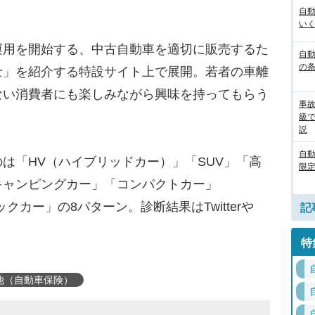
自
いく
用を開始する、中古自動車を適切に販売するた
自動
の
士」を紹介する特設サイト上で展開。若者の車離
ない消費者にも楽しみながら興味を持ってもらう
事
級
説
自
「HV（ハイブリッドカー）」「SUV」「高
限定
キャンピングカー」「コンパクトカー」
クカー」の8パターン。診断結果はTwitterや
記
特
他（自動車保険）