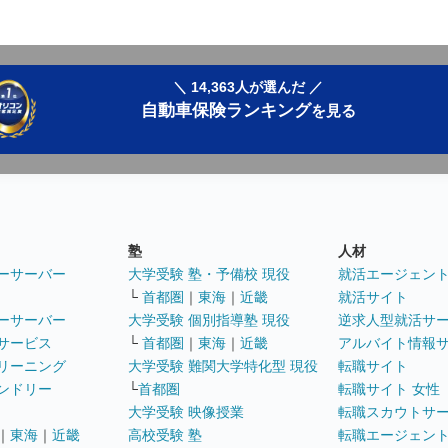
＼ 14,363人が選んだ ／
自動車保険ランキング
を見る
塾
人材
ーサーバー
大学受験 塾・予備校 現役
就活エージェン
└
首都圏
｜
東海
｜
近畿
就活サイト
ーサーバー
大学受験 個別指導塾 現役
逆求人型就活サ
サービス
└
首都圏
｜
東海
｜
近畿
アルバイト情報
リーニング
大学受験 難関大学特化型 現役
転職サイト
ンドリー
└
首都圏
転職サイト 女性
大学受験 映像授業
転職スカウトサ
｜
東海
｜
近畿
高校受験 塾
転職エージェン