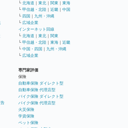
└
北海道
｜
東北
｜
関東
｜
東海
└
甲信越・北陸
｜
近畿
｜
中国
└
四国
｜
九州・沖縄
職
└
広域企業
インターネット回線
遣
└
北海道
｜
東北
｜
関東
└
甲信越・北陸
｜
東海
｜
近畿
ス
└
中国・四国
｜
九州・沖縄
└
広域企業
専門家評価
ト
保険
自動車保険 ダイレクト型
自動車保険 代理店型
バイク保険 ダイレクト型
広告
バイク保険 代理店型
火災保険
学資保険
ペット保険