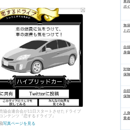
車
ポ
無
との
自
身
対
保
自
保
売協会連合会が11日スタートさせたドライブ
人
コンテンツ『恋するドライブ』
乗者
写真ページを見る