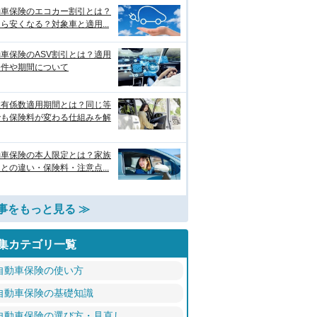
動車保険のエコカー割引とは？
ら安くなる？対象車と適用...
車保険のASV割引とは？適用
条件や期間について
故有係数適用期間とは？同じ等
でも保険料が変わる仕組みを解
動車保険の本人限定とは？家族
との違い・保険料・注意点...
事をもっと見る ≫
集カテゴリ一覧
自動車保険の使い方
自動車保険の基礎知識
自動車保険の選び方・見直し