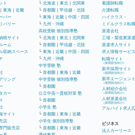
ット
└
北海道
｜
東北
｜
北関東
看護師転職
｜
東海
｜
近畿
└
首都圏
｜
甲信越・北陸
介護転職
ーパー
└
東海
｜
近畿
｜
中国・四国
ハイクラス・
リバリー
└
九州・沖縄
ミドルクラス転
高校受験 個別指導塾
派遣会社
納税サイト
└
北海道
｜
東北
｜
北関東
工場・製造業派
ルーム
└
首都圏
｜
甲信越・北陸
派遣求人サイト
ル収納スペース
└
東海
｜
近畿
｜
中国・四国
求人情報サービ
ナ
└
九州・沖縄
転職サイト
（採用担当向け）
中学受験 塾
新卒採用サイト
社
└
首都圏
｜
東海
｜
近畿
（採用担当向け）
新卒エージェン
アリング
中学受験 個別指導塾
（採用担当向け）
ー
└
首都圏
人材紹介会社
タカー
公立中高一貫校対策 塾
（採用担当向け）
人材派遣会社
ス
└
首都圏
（採用担当向け）
社
小学生 塾
アルバイト求人
報サイト
└
首都圏
｜
東海
｜
近畿
売店
小学生 個別指導塾
ビジネス
専門販売店
└
首都圏
｜
東海
｜
近畿
法人カーリース
ー系
通信教育