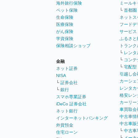
海外旅行保険
ミールキ
ペット保険
└
首都圏
生命保険
ネットス
医療保険
フードデ
がん保険
サービス
学資保険
ふるさと
保険相談ショップ
トランク
└
レンタ
└
コンテ
金融
└
宅配型
ネット証券
引越し会
NISA
カーシェ
└
証券会社
レンタカ
└
銀行
格安レン
スマホ専業証券
カーリー
iDeCo 証券会社
車買取会
ネット銀行
中古車情
インターネットバンキング
中古車販
外貨預金
└
中古車
住宅ローン
└
メーカ