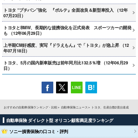
トヨタ “プチバン”強化 『ポルテ』全面改良＆新型車投入 （12年
07月23日）
トヨタとBMW、長期的な提携強化を正式発表 スポーツカーの開発
も （12年06月29日）
上半期CM好感度、実写『ドラえもん』で「トヨタ」が急上昇 （12
年07月18日）
トヨタ、5月の国内新車販売は前年同月比132.5％増 （12年06月29
日）
おすすめの自動車保険ランキング・比較
自動車保険ニュース
トヨタ、生産台数2億台達成
自動車保険 ダイレクト型 オリコン顧客満足度ランキング
ソニー損害保険
の口コミ・評判