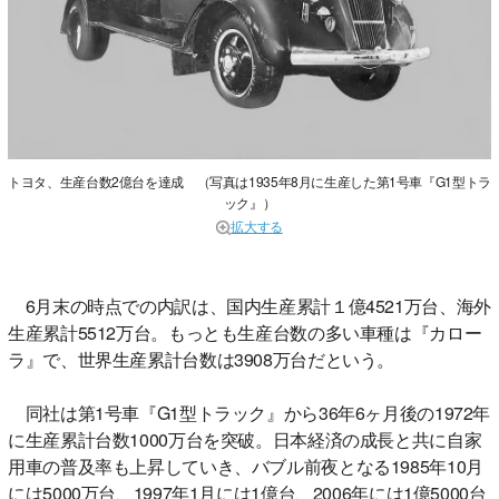
トヨタ、生産台数2億台を達成 （写真は1935年8月に生産した第1号車『G1型トラ
ック』）
拡大する
6月末の時点での内訳は、国内生産累計１億4521万台、海外
生産累計5512万台。もっとも生産台数の多い車種は『カロー
ラ』で、世界生産累計台数は3908万台だという。
同社は第1号車『G1型トラック』から36年6ヶ月後の1972年
に生産累計台数1000万台を突破。日本経済の成長と共に自家
用車の普及率も上昇していき、バブル前夜となる1985年10月
には5000万台、1997年1月には1億台、2006年には1億5000台