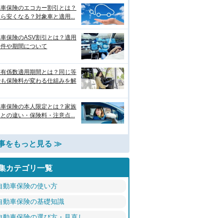
動車保険のエコカー割引とは？
ら安くなる？対象車と適用...
車保険のASV割引とは？適用
条件や期間について
故有係数適用期間とは？同じ等
でも保険料が変わる仕組みを解
動車保険の本人限定とは？家族
との違い・保険料・注意点...
事をもっと見る ≫
集カテゴリ一覧
自動車保険の使い方
自動車保険の基礎知識
自動車保険の選び方・見直し