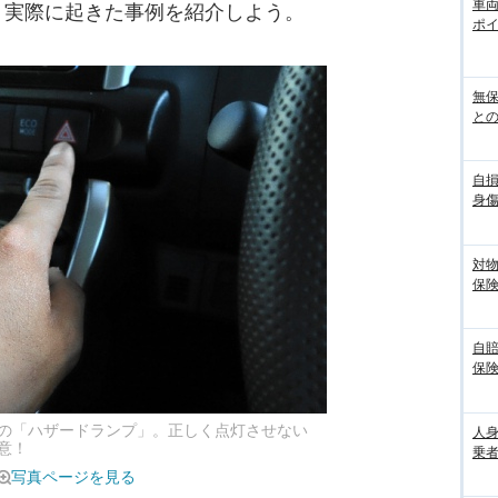
車
。実際に起きた事例を紹介しよう。
ポ
無
との
自
身
対
保
自
保
の「ハザードランプ」。正しく点灯させない
人
意！
乗者
写真ページを見る