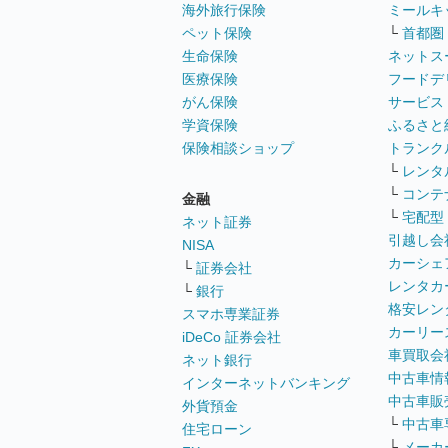
海外旅行保険
ミールキ
ペット保険
└
首都圏
生命保険
ネットス
医療保険
フードデ
がん保険
サービス
学資保険
ふるさと
保険相談ショップ
トランク
└
レンタ
└
コンテ
金融
└
宅配型
ネット証券
引越し会
NISA
カーシェ
└
証券会社
レンタカ
└
銀行
格安レン
スマホ専業証券
カーリー
iDeCo 証券会社
車買取会
ネット銀行
中古車情
インターネットバンキング
中古車販
外貨預金
└
中古車
住宅ローン
└
メーカ