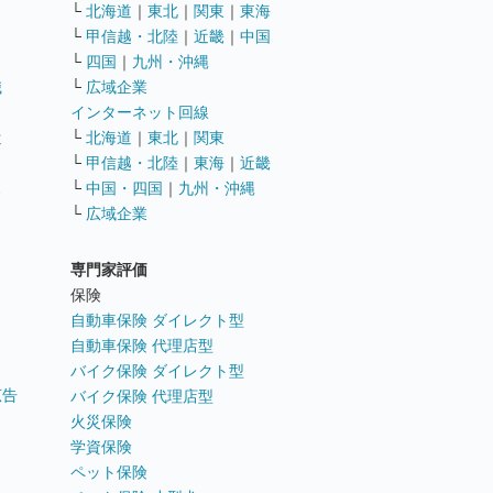
└
北海道
｜
東北
｜
関東
｜
東海
└
甲信越・北陸
｜
近畿
｜
中国
└
四国
｜
九州・沖縄
職
└
広域企業
インターネット回線
遣
└
北海道
｜
東北
｜
関東
└
甲信越・北陸
｜
東海
｜
近畿
ス
└
中国・四国
｜
九州・沖縄
└
広域企業
専門家評価
ト
保険
自動車保険 ダイレクト型
自動車保険 代理店型
バイク保険 ダイレクト型
広告
バイク保険 代理店型
火災保険
学資保険
ペット保険