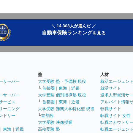
＼ 14,363人が選んだ ／
自動車保険ランキング
を見る
塾
人材
ーサーバー
大学受験 塾・予備校 現役
就活エージェン
└
首都圏
｜
東海
｜
近畿
就活サイト
ーサーバー
大学受験 個別指導塾 現役
逆求人型就活サ
サービス
└
首都圏
｜
東海
｜
近畿
アルバイト情報
リーニング
大学受験 難関大学特化型 現役
転職サイト
ンドリー
└
首都圏
転職サイト 女性
大学受験 映像授業
転職スカウトサ
｜
東海
｜
近畿
高校受験 塾
転職エージェン