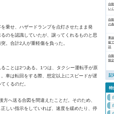
自
いく
自動
の
を乗せ、ハザードランプを点灯させたまま発
来るのを認識していたが、譲ってくれるものと思
事
級
突。合計2人が重軽傷を負った。
説
自
限定
ることは2つある。1つは、タクシー運転手が原
記
と。車は転回をする際、想定以上にスピードが遅
いてくるのだ。
特
後方へ送る合図を間違えたことだ。そのため、
し正しい指示をしていれば、速度を緩めたり、停