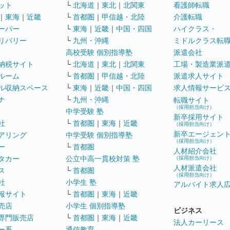
ット
└
北海道
｜
東北
｜
北関東
看護師転職
｜
東海
｜
近畿
└
首都圏
｜
甲信越・北陸
介護転職
ーパー
└
東海
｜
近畿
｜
中国・四国
ハイクラス・
リバリー
└
九州・沖縄
ミドルクラス転
高校受験 個別指導塾
派遣会社
納税サイト
└
北海道
｜
東北
｜
北関東
工場・製造業派
ルーム
└
首都圏
｜
甲信越・北陸
派遣求人サイト
ル収納スペース
└
東海
｜
近畿
｜
中国・四国
求人情報サービ
ナ
└
九州・沖縄
転職サイト
（採用担当向け）
中学受験 塾
新卒採用サイト
社
└
首都圏
｜
東海
｜
近畿
（採用担当向け）
新卒エージェン
アリング
中学受験 個別指導塾
（採用担当向け）
ー
└
首都圏
人材紹介会社
タカー
公立中高一貫校対策 塾
（採用担当向け）
人材派遣会社
ス
└
首都圏
（採用担当向け）
社
小学生 塾
アルバイト求人
報サイト
└
首都圏
｜
東海
｜
近畿
売店
小学生 個別指導塾
ビジネス
専門販売店
└
首都圏
｜
東海
｜
近畿
法人カーリース
ー系
通信教育