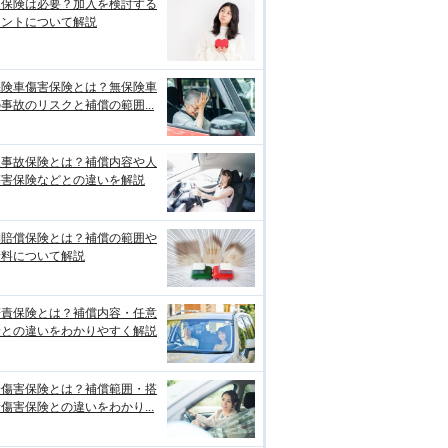
両保険は必要？加入を検討する
イントについて解説
保険車傷害保険とは？無保険車
事故のリスクと補償の範囲...
損事故保険とは？補償内容や人
傷害保険などとの違いを解説
物賠償保険とは？補償の範囲や
険料について解説
賠責保険とは？補償内容・任意
険との違いをわかりやすく解説
身傷害保険とは？補償範囲・搭
傷害保険との違いをわかり...