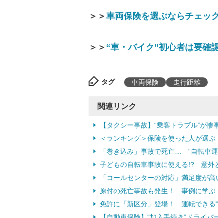
＞＞
車両保険を選ぶならチェッ
＞＞
“車・バイク”初心者は要確
タグ
車両保険
走行距離
関連リンク
【タクシー事故】“乗客トラブル”が惨
＜ランキング＞保険を使った人が選ぶ
「巻き込み」事故で死亡… “自転車運
子どもの自転車事故に使える!? 意
「コールセンターの対応」満足度が高
原付の死亡事故も発生！ 事例に学ぶ
免許に「新区分」登場！ 運転できる“
【自動車保険】“加入手続き”ドライバ