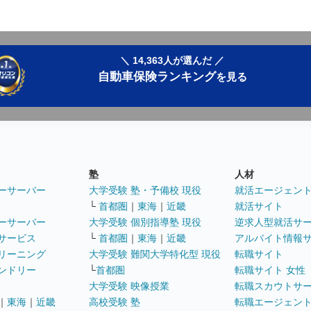
＼ 14,363人が選んだ ／
自動車保険ランキング
を見る
塾
人材
ーサーバー
大学受験 塾・予備校 現役
就活エージェン
└
首都圏
｜
東海
｜
近畿
就活サイト
ーサーバー
大学受験 個別指導塾 現役
逆求人型就活サ
サービス
└
首都圏
｜
東海
｜
近畿
アルバイト情報
リーニング
大学受験 難関大学特化型 現役
転職サイト
ンドリー
└
首都圏
転職サイト 女性
大学受験 映像授業
転職スカウトサ
｜
東海
｜
近畿
高校受験 塾
転職エージェン