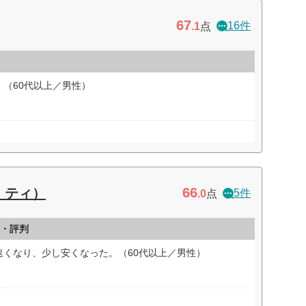
67
16件
.1
点
（60代以上／男性）
66
・ティ）
5件
.0
点
ミ・評判
速くなり、少し安くなった。（60代以上／男性）