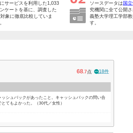
サービスを利用した1,033
ソースデータは
国立
ンケートを基に、調査した
究機関に全て公開さ
を対象に徹底比較していま
義塾大学理工学部教
。
す。
68
18件
.7
点
ャッシュバックがあったこと。キャッシュバックの問い合
とてもよかった。（30代／女性）