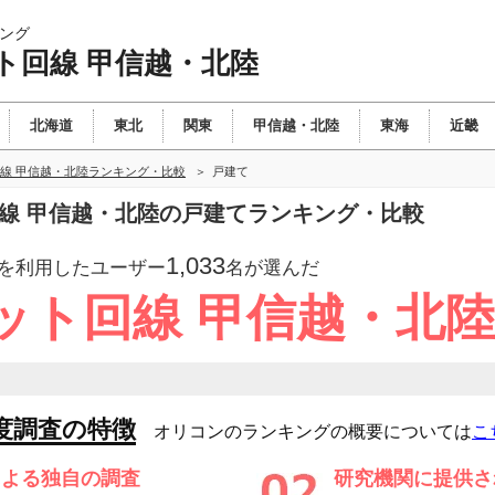
ング
ト回線 甲信越・北陸
北海道
東北
関東
甲信越・北陸
東海
近畿
線 甲信越・北陸ランキング・比較
戸建て
回線 甲信越・北陸の戸建てランキング・比較
1,033
を利用したユーザー
名が選んだ
ット回線 甲信越・北
度調査の特徴
オリコンのランキングの概要については
こ
による独自の調査
研究機関に提供さ