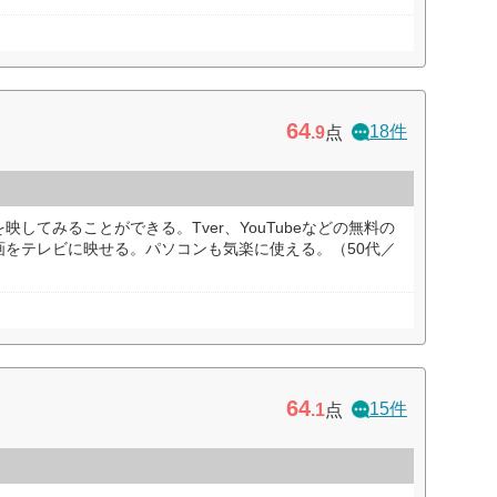
64
18件
.9
点
してみることができる。Tver、YouTubeなどの無料の
画をテレビに映せる。パソコンも気楽に使える。（50代／
64
15件
.1
点