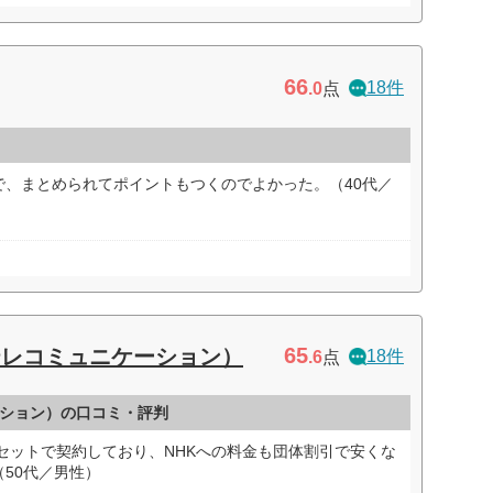
66
18件
.0
点
で、まとめられてポイントもつくのでよかった。（40代／
65
テレコミュニケーション）
18件
.6
点
ション）の口コミ・評判
セットで契約しており、NHKへの料金も団体割引で安くな
50代／男性）