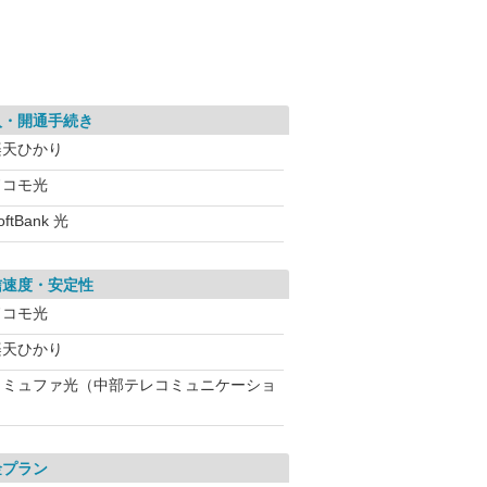
入・開通手続き
楽天ひかり
ドコモ光
oftBank 光
信速度・安定性
ドコモ光
楽天ひかり
コミュファ光（中部テレコミュニケーショ
金プラン