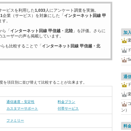
サービスを利用した
1,033
人にアンケート調査を実施。
21
企業（サービス）を対象にした「
インターネット回線 甲
ます。
から「
インターネット回線 甲信越・北陸
」を評価。さらに
加
のユーザーの声も掲載しています。
からも比較することで「
インターネット回線 甲信越・北
S
通
足度を項目別に並び替えて比較することが出来ます。
通信速度・安定性
料金プラン
カスタマーサポート
付帯サービス
ン）
ファミリー
料