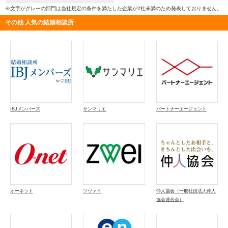
※文字がグレーの部門は当社規定の条件を満たした企業が2社未満のため発表しておりません。
その他 人気の結婚相談所
IBJメンバーズ
サンマリエ
パートナーエージェント
オーネット
ツヴァイ
仲人協会（一般社団法人仲人
協会連合会）