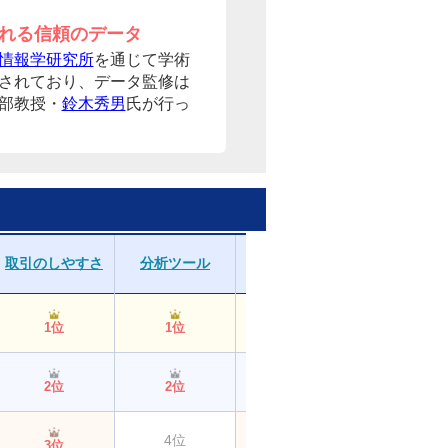
れる信頼のデータ
情報学研究所
を通じて学術
されており、データ監修は
部教授・
鈴木秀男
氏が行っ
取引のしやすさ
分析ツール
資産管理
提供情報
1位
1位
1位
1位
2位
2位
2位
3位
4位
4位
3位
3位