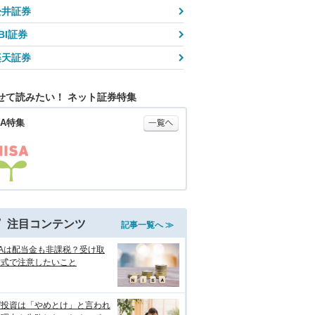
松井証券
BI証券
楽天証券
せて読みたい！ ネット証券特集
SA特集
注目コンテンツ
記事一覧へ ≫
SAは配当金も非課税？受け取
方式で注意したいこと
ぜ投資は「やめとけ」と言われ