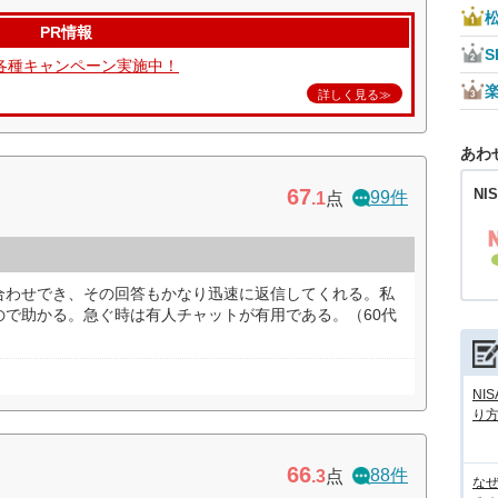
PR情報
S
各種キャンペーン実施中！
詳しく見る≫
あわ
67
NI
99件
.1
点
合わせでき、その回答もかなり迅速に返信してくれる。私
ので助かる。急ぐ時は有人チャットが有用である。（60代
NI
り
66
88件
.3
点
な