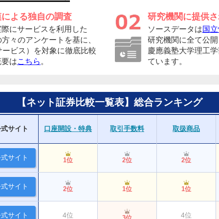
模による独自の調査
研究機関に提供さ
実際にサービスを利用した
ソースデータは
国立
者の方々のアンケートを基に、
研究機関に全て公開
サービス）を対象に徹底比較
慶應義塾大学理工学
概要は
こちら
。
ています。
【ネット証券比較一覧表】総合ランキング
公式サイト
口座開設・特典
取引手数料
取扱商品
公式サイト
1位
2位
2位
公式サイト
2位
1位
1位
公式サイト
4位
4位
3位