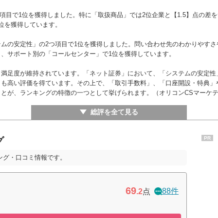
ー
ー
9位
の項目で1位を獲得しました。特に「取扱商品」では2位企業と【1.5】点の差
位を獲得しています。
ー
ー
8位
ムの安定性」の2つ項目で1位を獲得しました。問い合わせ先のわかりやす
、サポート別の「コールセンター」で1位を獲得しています。
ー
9位
ー
、満足度が維持されています。「ネット証券」において、「システムの安定性
とも高い評価を得ています。その上で、「取引手数料」、「口座開設・特典」
とが、ランキングの特徴の一つとして挙げられます。（オリコンCSマーケ
ー
ー
ー
総評を全て見る
グ
PR
ング・口コミ情報です。
69
88件
.2
点