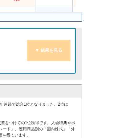
4位
5位
2位
2位
5位
6位
4位
ー
7位
7位
6位
9位
6位
ー
9位
7位
10位
5位
7位
10位
3年連続で総合1位となりました。2位は
8位
8位
10位
6位
点差をつけての1位獲得です。入会特典やポ
ー
ー
8位
ー
レード」、運用商品別の「国内株式」「外
価を得ています。