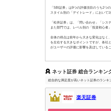
大和証券
「SBI証券」は9つの評価項目のうち2つ
スタイル別の「デイトレード」において1
野村證券
「松井証券」は、「問い合わせ」「システ
また部門では、レベル別の「投資初心者」
岩井コスモ証券
全体の得点は前年から大きな変化はなく
を左右する大きなポイントですが、各社
がユーザーの評価に影響を及ぼしているこ
みずほ証券
ネット証券 総合ランキン
総合的な満足度が高いネット証券のランキ
楽天証券