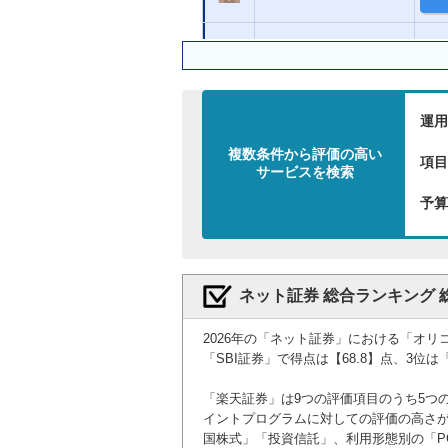
マネックス証券
GMOクリック証券
運用
複数条件から評価の高い
三菱ＵＦＪｅスマート
項目
サービスを検索
証券（旧：auカブコム
証券）
予算
ＳＭＢＣ日興証券
ネット証券 総合ランキング 
岡三オンライン
2026年の「ネット証券」における「オリ
三菱ＵＦＪモルガン・
「SBI証券」で得点は【68.8】点、3位
スタンレー証券
「楽天証券」は9つの評価項目のうち5つ
SBIネオトレード証券
イントプログラムに対しての評価の高さ
国株式」「投資信託」、利用形態別の「P