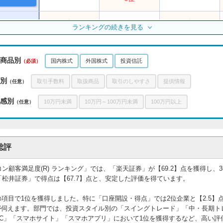
6位
ランキングの続きを見る
3位
3位
5位
4位
10位
商品別
国内株式
外国株式
投資信託
（必須）
別
取引手数料
取扱商品
取引のしやすさ
提供情報
（任意）
公式サイト
6位
8位
7位
感別
10万円未満
10万円～100万円未満
100万円以上
（任意）
7位
10位
6位
総評
9位
7位
ー
コン顧客満足度(R) ランキング」では、「楽天証券」が【69.2】点を獲得し、
10位
ー
5位
は「松井証券」で得点は【67.7】点と、安定した評価を得ています。
の項目で1位を獲得しました。特に「口座開設・得点」では2位企業と【2.5】
公式サイト
8位
5位
ー
が伺えます。部門では、投資スタイル別の「スイングトレード」「中・長期ト
C」「スマホサイト」「スマホアプリ」において1位を獲得するなど、高い評