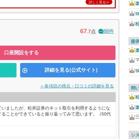
詳しく見る≫
S
67
88件
.7
点
提
口座開設をする
詳細を見る(公式サイト)
S
＞各項目の得点・口コミの詳細を見る
問
ていましたが、松井証券のネット取引を利用するようにな
することができていると振り返ってみて思います。（50代
シ