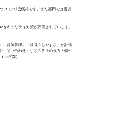
ー
10位
ー
8位
をつけての1位獲得です。また部門では投資
9位
8位
ー
5位
さやセキュリティ対策が評価されています。
ー
ー
ー
ー
」「資産管理」「取引のしやすさ」が評価
や「問い合わせ」などの各社の強み・特性
ティング部）
ー
ー
ー
ー