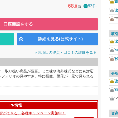
S
68
83件
.8
点
口座開設をする
取
詳細を見る(公式サイト)
S
＞各項目の得点・口コミの詳細を見る
が、取り扱い商品が豊富。ミニ株や海外株式などにも対応
分
トフォリオの見やすさ。特に損益、騰落が一元で見られる
S
PR情報
て投資ができる。各種キャンペーン実施中！
資