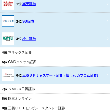
1位
楽天証券
2位
SBI証券
3位
松井証券
4位
マネックス証券
5位
GMOクリック証券
6位
三菱ＵＦＪｅスマート証券（旧：auカブコム証券）
7位
ＳＭＢＣ日興証券
8位
岡三オンライン
8位
三菱ＵＦＪモルガン・スタンレー証券