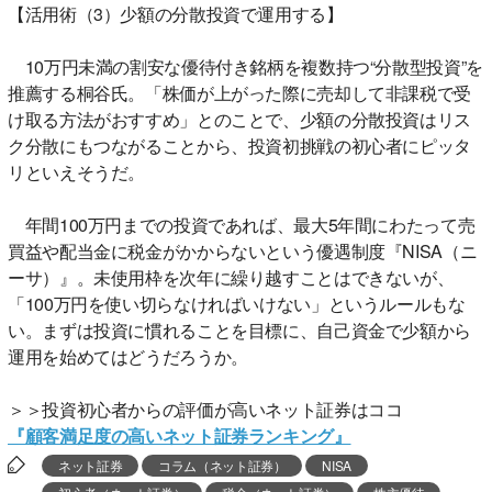
【活用術（3）少額の分散投資で運用する】
10万円未満の割安な優待付き銘柄を複数持つ“分散型投資”を
推薦する桐谷氏。「株価が上がった際に売却して非課税で受
け取る方法がおすすめ」とのことで、少額の分散投資はリス
ク分散にもつながることから、投資初挑戦の初心者にピッタ
リといえそうだ。
年間100万円までの投資であれば、最大5年間にわたって売
買益や配当金に税金がかからないという優遇制度『NISA（ニ
ーサ）』。未使用枠を次年に繰り越すことはできないが、
「100万円を使い切らなければいけない」というルールもな
い。まずは投資に慣れることを目標に、自己資金で少額から
運用を始めてはどうだろうか。
＞＞投資初心者からの評価が高いネット証券はココ
『顧客満足度の高いネット証券ランキング』
ネット証券
コラム（ネット証券）
NISA