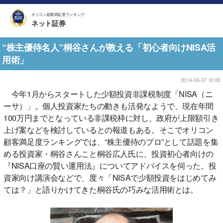
オリコン顧客満足度ランキング
ネット証券
“株主優待名人”桐谷さんが教える「初心者向けNISA活
用術」
2014-06-07 10:00
今年1月からスタートした少額投資非課税制度「NISA（ニ
ーサ）」。個人投資家たちの動きも活発なようで、現在年間
100万円までとなっている非課税枠に対し、政府が上限額引き
上げ案などを検討しているとの報道もある。そこでオリコン
顧客満足度ランキングでは、“株主優待のプロ”として話題を集
める投資家・桐谷さんこと桐谷広人氏に、投資初心者向けの
『NISA口座の賢い運用法』についてアドバイスを伺った。投
資家向け講演会などで、度々「NISAで少額投資をはじめてみ
ては？」と語りかけてきた桐谷氏の巧みな活用術とは。