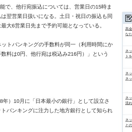
可能で、他行宛振込については、営業日の15時ま
込は翌営業日扱いになる。土日・祝日の振込も同
は最大6営業日先まで予約可能となっている。
高
な
ネットバンキングの手数料が同一（利用時間にか
ネ
数料は0円、他行宛は税込み216円）」という
トを
ネ
ネッ
ネ
28年）10月に「日本最小の銀行」として設立さ
流
ットバンキングに注力した地方銀行として知られ
ネッ
と