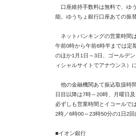
口座維持手数料は無料で、ゆうち
能。ゆうちょ銀行口座あての振
ネットバンキングの営業時間は、
午前0時から午前6時半までは定
のほか1月1日～3日、ゴールデ
ィシャルサイトでアナウンス）
他の金融機関あて振込取扱時間は
日目以降は7時～20時、月曜日及
必ずしも営業時間とイコールでは
2時／6時00～23時50分の1日
■イオン銀行