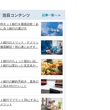
注目コンテンツ
記事一覧へ ≫
金利ネット銀行を徹底比較！あ
たに合う銀行の選び方
ット銀行のメリット・デメリッ
徹底解説！初心者におすす...
ット銀行のちょっと面白い話。
ト銀行は変わった支店名が...
ット銀行の解約手続き 基本の
れと気を付けたいこと
ト銀行でフラット35にするこ
のメリット