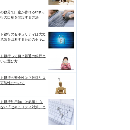
の数分で口座が作れる!?ネッ
銀行の口座を開設する方法
ット銀行のセキュリティは大丈
危険を回避するためのセキ...
ット銀行って何？普通の銀行と
違いと選び方
ット銀行の安全性は？破綻リス
の可能性について
ト銀行利用時には必須！ 欠
せない「セキュリティ対策」と