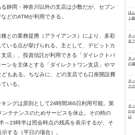
る静岡・神奈川以外の支店は少数だが、セブン
ほん
などのATMが利用できる。
ト
種との業務提携（アライアンス）により、多彩
ネ
夫？
れている点が挙げられる。主として、デビットカ
イ支店」、投資信託が利用できる「ダイレクトバ
ネ
の
ローンを主体とする「ダイレクトワン支店」やマ
などもある。ちなみに、どの支店でも口座開設費
ネ
っている。
ク
ングは原則として24時間365日利用可能。第
ネッ
か
ムメンテナンスのためサービスを休止。その時の
は
半～23時半は照会時点の残高を表示するが、そ
表示する（平日の場合）。