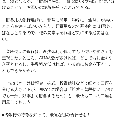
長一短となるが、「貯蓄はA社」「普段使いはB社」と使い分
けることで、お互いの短所を補うことができる。
貯蓄用の銀行選びは、非常に簡単。純粋に「金利」が高い
ところを選べばいいからだ。貯蓄用なので基本的には預けっ
ぱなしとなるので、他の要素はそれほど気にする必要はな
い。
普段使いの銀行は、多少金利が低くても「使いやすさ」を
重視したいところ。ATMの数が多ければ、どこでもお金を引
き落とせるし、手数料が低ければ、小まめにお金を下ろすこ
ともできるからだ。
そのほか、外貨預金・株式・投資信託などで細かく口座を
分ける人もいるが、初めての場合は「貯蓄＋普段使い」だけ
でも十分。効率よく貯蓄するためにも、最低も二つの口座を
用意しておこう。
■各銀行の特徴を知って、最適な組み合わせを！