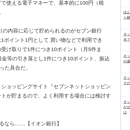
で使える電子マネーで、基本的に100円（税
。
ほん
ト
取引の内容に応じて貯められるのがセブン銀行
ネ
1ポイント1円として 買い物などで利用でき
夫？
受け取りで1件につき10ポイント（月5件ま
ネ
料金等の引き落とし1件につき10ポイント、振込
の
いった具合だ。
ネ
ク
ショッピングサイト『セブンネットショッピン
ントが貯まるので、よく利用する場合には検討す
ネッ
か
は
するなら……【イオン銀行】