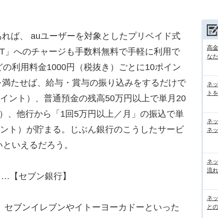
ば、 auユーザーを対象としたプリベイド式
高
LET」へのチャージも手数料無料で手軽に利用で
な
の利用料金1000円（税抜き）ごとに10ポイン
を満たせば、給与・賞与の振り込みをするだけで
ネ
トを
ポイント）、普通預金の残高50万円以上で単月20
ト）、他行から「1回5万円以上／月」の振込で単
ネ
ポイント）が貯まる。じぶん銀行のこうしたサービ
ネッ
いといえるだろう。
ネ
流
ら……【セブン銀行】
ネッ
は、セブンイレブンやイトーヨーカドーといった
と