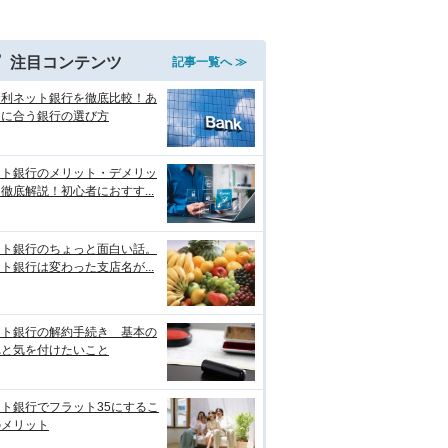
注目コンテンツ
記事一覧へ ≫
金利ネット銀行を徹底比較！あ
たに合う銀行の選び方
ット銀行のメリット・デメリッ
徹底解説！初心者におすす...
ット銀行のちょっと面白い話。
ト銀行は変わった支店名が...
ット銀行の解約手続き 基本の
れと気を付けたいこと
ト銀行でフラット35にするこ
のメリット