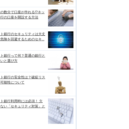
の数分で口座が作れる!?ネッ
銀行の口座を開設する方法
ット銀行のセキュリティは大丈
危険を回避するためのセキ...
ット銀行って何？普通の銀行と
違いと選び方
ット銀行の安全性は？破綻リス
の可能性について
ト銀行利用時には必須！ 欠
せない「セキュリティ対策」と