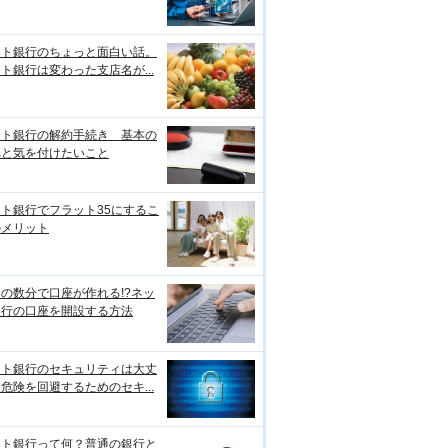
ット銀行のちょっと面白い話。
ト銀行は変わった支店名が...
ット銀行の解約手続き 基本の
れと気を付けたいこと
ト銀行でフラット35にするこ
のメリット
の数分で口座が作れる!?ネッ
銀行の口座を開設する方法
ット銀行のセキュリティは大丈
危険を回避するためのセキ...
ット銀行って何？普通の銀行と