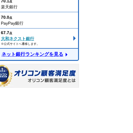
70.1
点
楽天銀行
70.0
点
PayPay銀行
67.7
点
大和ネクスト銀行
※公式サイトへ遷移します。
ネット銀行ランキングを見る