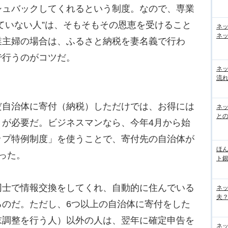
シュバックしてくれるという制度。なので、専業
ていない人”は、そもそもその恩恵を受けること
ネ
ネッ
業主婦の場合は、ふるさと納税を妻名義で行わ
で行うのがコツだ。
ネ
流
自治体に寄付（納税）しただけでは、お得には
ネッ
と
きが必要だ。ビジネスマンなら、今年4月から始
ップ特例制度」を使うことで、寄付先の自治体が
ほん
った。
ト
士で情報交換をしてくれ、自動的に住んでいる
ネ
夫？
るのだ。ただし、6つ以上の自治体に寄付をした
末調整を行う人）以外の人は、翌年に確定申告を
ネ