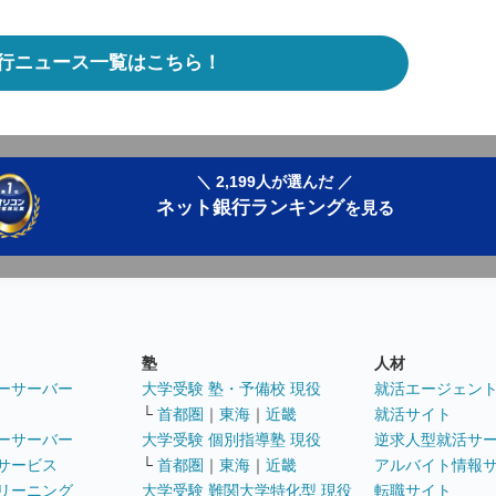
行ニュース一覧はこちら！
＼ 2,199人が選んだ ／
ネット銀行ランキング
を見る
塾
人材
ーサーバー
大学受験 塾・予備校 現役
就活エージェン
└
首都圏
｜
東海
｜
近畿
就活サイト
ーサーバー
大学受験 個別指導塾 現役
逆求人型就活サ
サービス
└
首都圏
｜
東海
｜
近畿
アルバイト情報
リーニング
大学受験 難関大学特化型 現役
転職サイト