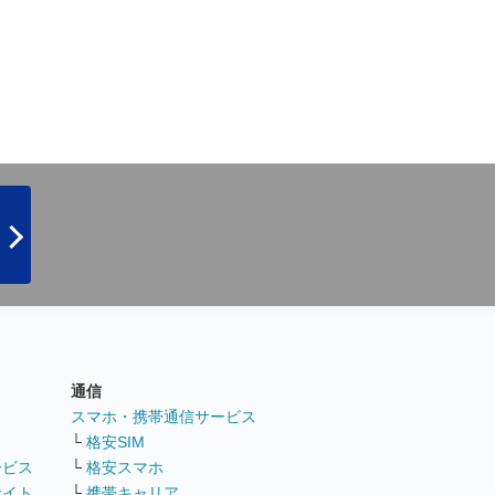
通信
ト
スマホ・携帯通信サービス
└
格安SIM
ービス
└
格安スマホ
サイト
└
携帯キャリア