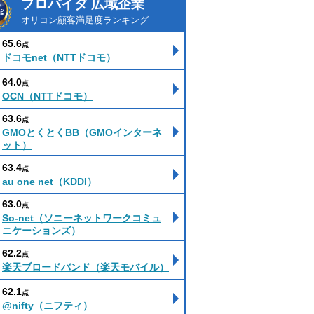
プロバイダ 広域企業
オリコン顧客満足度ランキング
65.6
点
ドコモnet（NTTドコモ）
64.0
点
OCN（NTTドコモ）
63.6
点
GMOとくとくBB（GMOインターネ
ット）
63.4
点
au one net（KDDI）
63.0
点
So-net（ソニーネットワークコミュ
ニケーションズ）
62.2
点
楽天ブロードバンド（楽天モバイル）
62.1
点
@nifty（ニフティ）