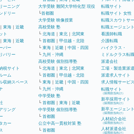
リーニング
大学受験 難関大学特化型 現役
転職サイト
ンドリー
└
首都圏
転職サイト 女性
大学受験 映像授業
転職スカウトサ
｜
東海
｜
近畿
高校受験 塾
転職エージェン
ット
└
北海道
｜
東北
｜
北関東
看護師転職
｜
東海
｜
近畿
└
首都圏
｜
甲信越・北陸
介護転職
ーパー
└
東海
｜
近畿
｜
中国・四国
ハイクラス・
リバリー
└
九州・沖縄
ミドルクラス転
高校受験 個別指導塾
派遣会社
納税サイト
└
北海道
｜
東北
｜
北関東
工場・製造業派
ルーム
└
首都圏
｜
甲信越・北陸
派遣求人サイト
ル収納スペース
└
東海
｜
近畿
｜
中国・四国
求人情報サービ
ナ
└
九州・沖縄
転職サイト
（採用担当向け）
中学受験 塾
新卒採用サイト
社
└
首都圏
｜
東海
｜
近畿
（採用担当向け）
新卒エージェン
アリング
中学受験 個別指導塾
（採用担当向け）
ー
└
首都圏
人材紹介会社
タカー
公立中高一貫校対策 塾
（採用担当向け）
人材派遣会社
ス
└
首都圏
（採用担当向け）