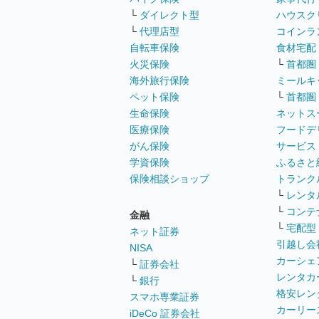
└
ダイレクト型
ハウスク
└
代理店型
コインラ
自転車保険
食材宅配
火災保険
└
首都圏
海外旅行保険
ミールキ
ペット保険
└
首都圏
生命保険
ネットス
医療保険
フードデ
がん保険
サービス
学資保険
ふるさと
保険相談ショップ
トランク
└
レンタ
└
コンテ
金融
└
宅配型
ネット証券
引越し会
NISA
カーシェ
└
証券会社
レンタカ
└
銀行
格安レン
スマホ専業証券
カーリー
iDeCo 証券会社