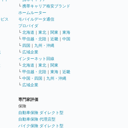
└
携帯キャリア格安ブランド
ホームルーター
ービス
モバイルデータ通信
ト
プロバイダ
└
北海道
｜
東北
｜
関東
｜
東海
└
甲信越・北陸
｜
近畿
｜
中国
└
四国
｜
九州・沖縄
職
└
広域企業
インターネット回線
遣
└
北海道
｜
東北
｜
関東
└
甲信越・北陸
｜
東海
｜
近畿
ス
└
中国・四国
｜
九州・沖縄
└
広域企業
専門家評価
ト
保険
自動車保険 ダイレクト型
自動車保険 代理店型
バイク保険 ダイレクト型