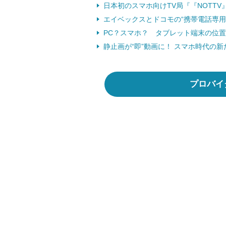
日本初のスマホ向けTV局『『NOTTV』
エイベックスとドコモの“携帯電話専用TV
PC？スマホ？ タブレット端末の位置づ
静止画が“即”動画に！ スマホ時代の新た
プロバイ