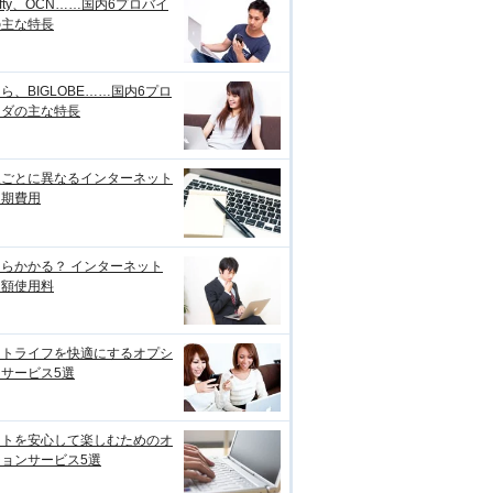
ifty、OCN……国内6プロバイ
の主な特長
ら、BIGLOBE……国内6プロ
イダの主な特長
線ごとに異なるインターネット
初期費用
らかかる？ インターネット
月額使用料
ットライフを快適にするオプシ
サービス5選
ットを安心して楽しむためのオ
ョンサービス5選