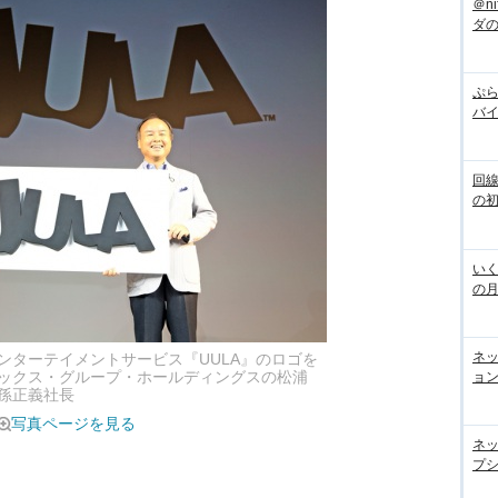
＠n
ダ
ぷら
バ
回
の
いく
の
ネ
ンターテイメントサービス『UULA』のロゴを
ョン
ックス・グループ・ホールディングスの松浦
孫正義社長
写真ページを見る
ネ
プシ