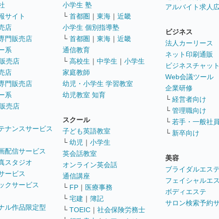
社
小学生 塾
アルバイト求人
報サイト
└
首都圏
｜
東海
｜
近畿
売店
小学生 個別指導塾
ビジネス
専門販売店
└
首都圏
｜
東海
｜
近畿
法人カーリース
ー系
通信教育
ネット印刷通販
販売店
└
高校生
｜
中学生
｜
小学生
ビジネスチャッ
売店
家庭教師
Web会議ツール
専門販売店
幼児・小学生 学習教室
企業研修
ー系
幼児教室 知育
└
経営者向け
販売店
└
管理職向け
スクール
└
若手・一般社
テナンスサービス
子ども英語教室
└
新卒向け
└
幼児
｜
小学生
画配信サービス
英会話教室
美容
真スタジオ
オンライン英会話
ブライダルエス
サービス
通信講座
フェイシャルエ
ックサービス
└
FP
｜
医療事務
ボディエステ
└
宅建
｜
簿記
サロン検索予約
ナル作品限定型
└
TOEIC
｜
社会保険労務士