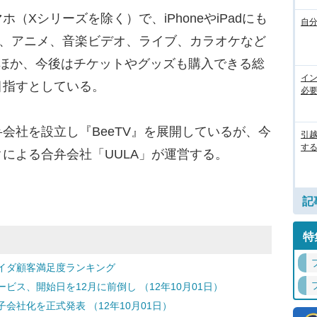
Xシリーズを除く）で、iPhoneやiPadにも
自
マ、アニメ、音楽ビデオ、ライブ、カラオケなど
るほか、今後はチケットやグッズも購入できる総
イ
目指すとしている。
必
社を設立し『BeeTV』を展開しているが、今
引
す
による合弁会社「UULA」が運営する。
記
特
イダ顧客満足度ランキング
ス、開始日を12月に前倒し （12年10月01日）
社化を正式発表 （12年10月01日）