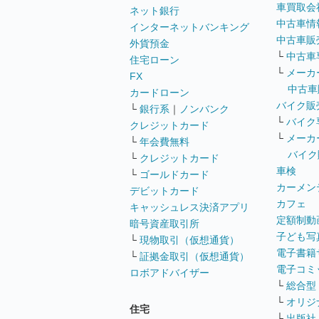
車買取会
ネット銀行
中古車情
インターネットバンキング
中古車販
外貨預金
└
中古車
住宅ローン
└
メーカ
FX
中古車
カードローン
バイク販
└
銀行系
｜
ノンバンク
└
バイク
クレジットカード
└
メーカ
└
年会費無料
バイク
└
クレジットカード
車検
└
ゴールドカード
カーメン
デビットカード
カフェ
キャッシュレス決済アプリ
定額制動
暗号資産取引所
子ども写
└
現物取引（仮想通貨）
電子書籍
└
証拠金取引（仮想通貨）
電子コミ
ロボアドバイザー
└
総合型
└
オリジ
住宅
└
出版社