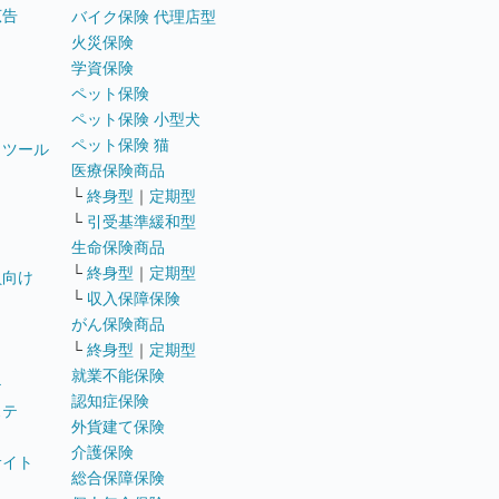
広告
バイク保険 代理店型
火災保険
学資保険
ペット保険
ペット保険 小型犬
ペット保険 猫
トツール
医療保険商品
└
終身型
｜
定期型
└
引受基準緩和型
生命保険商品
└
終身型
｜
定期型
員向け
└
収入保障保険
がん保険商品
└
終身型
｜
定期型
就業不能保険
テ
認知症保険
ステ
外貨建て保険
介護保険
サイト
総合保障保険