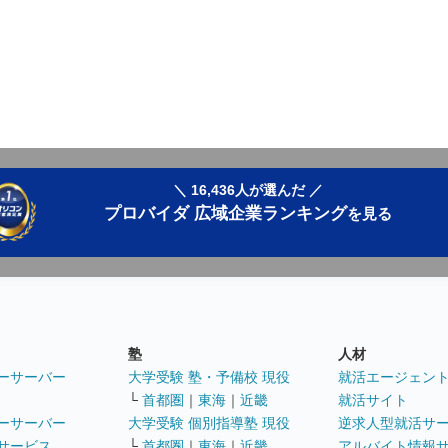
＼ 16,436人が選んだ ／
プロバイダ 広域企業ランキング
を見る
塾
人材
ーサーバー
大学受験 塾・予備校 現役
就活エージェン
└
首都圏
｜
東海
｜
近畿
就活サイト
ーサーバー
大学受験 個別指導塾 現役
逆求人型就活サ
サービス
└
首都圏
｜
東海
｜
近畿
アルバイト情報