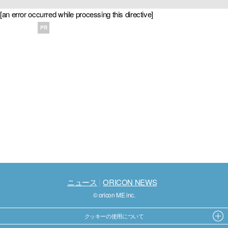
[an error occurred while processing this directive]
PR
ニュース
ORICON NEWS
© oricon ME inc.
クッキーの使用について