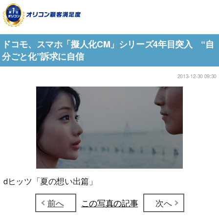
ドコモ、スマホ「擬人化CM」シリーズ4年目突入 “自
分ごと化”訴求に自信
2013-12-30 09:30
dヒッツ「夏の想い出篇」
前へ
この写真の記事
次へ