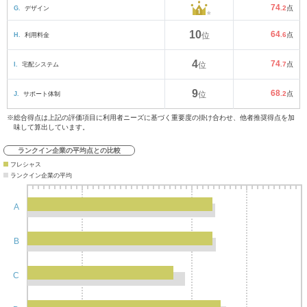
74
G.
デザイン
.2
点
10
64
H.
利用料金
位
.6
点
4
74
I.
宅配システム
位
.7
点
9
68
J.
サポート体制
位
.2
点
※総合得点は上記の評価項目に利用者ニーズに基づく重要度の掛け合わせ、他者推奨得点を加
味して算出しています。
ランクイン企業の平均点との比較
フレシャス
ランクイン企業の平均
A
B
C