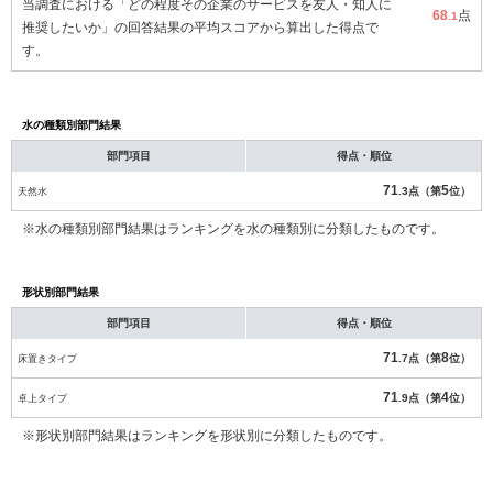
当調査における「どの程度その企業のサービスを友人・知人に
68
点
.1
推奨したいか」の回答結果の平均スコアから算出した得点で
す。
水の種類別部門結果
部門項目
得点・順位
71
5
天然水
.3点（第
位）
※水の種類別部門結果はランキングを水の種類別に分類したものです。
形状別部門結果
部門項目
得点・順位
71
8
床置きタイプ
.7点（第
位）
71
4
卓上タイプ
.9点（第
位）
※形状別部門結果はランキングを形状別に分類したものです。