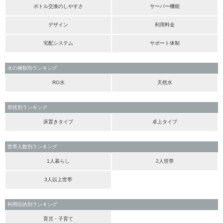
ボトル交換のしやすさ
サーバー機能
デザイン
利用料金
宅配システム
サポート体制
水の種類別ランキング
RO水
天然水
形状別ランキング
床置きタイプ
卓上タイプ
世帯人数別ランキング
1人暮らし
2人世帯
3人以上世帯
利用目的別ランキング
育児・子育て