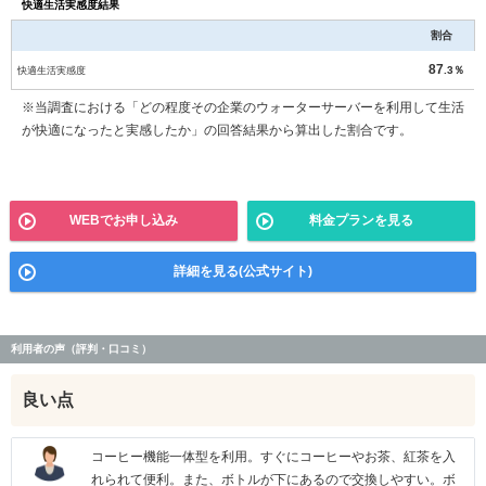
快適生活実感度結果
割合
87
快適生活実感度
.3％
※当調査における「どの程度その企業のウォーターサーバーを利用して生活
が快適になったと実感したか」の回答結果から算出した割合です。
WEBでお申し込み
料金プランを見る
詳細を見る(公式サイト)
利用者の声（評判・口コミ）
良い点
コーヒー機能一体型を利用。すぐにコーヒーやお茶、紅茶を入
れられて便利。また、ボトルが下にあるので交換しやすい。ボ