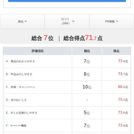
口コミ
得点
PR情報
（
18
）
件
7
71
総合
位
総合得点
点
.7
評価項目
順位
得点
7
73
A.
商品のわかりやすさ
位
.8
点
8
73
B.
申込みのしやすさ
位
.7
点
10
66
C.
特典・キャンペーン
位
.6
点
-
75
D.
水のおいしさ
.2
点
5
73
E.
ボトル交換のしやすさ
位
.0
点
7
73
F.
サーバー機能
位
.8
点