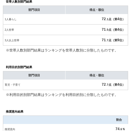
世帯人数別部門結果
部門項目
得点・順位
72
4
1人暮らし
.1点（第
位）
71
4
2人世帯
.5点（第
位）
71
9
3人以上世帯
.7点（第
位）
※世帯人数別部門結果はランキングを世帯人数別に分類したものです。
利用目的別部門結果
部門項目
得点・順位
72
4
育児・子育て
.7点（第
位）
※利用目的別部門結果はランキングを利用目的別に分類したものです。
推奨意向結果
割合
74
推奨意向
.6％