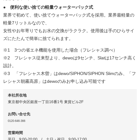
● 便利な使い捨ての軽量ウォーターパック式
業界で初めて、使い捨てウォーターパック式を採用。業界最軽量の
軽量7リットルなので、
女性やお年寄りでもお水の交換がラクラク。使用後は手のひらサイ
ズにたたんで簡単に捨てられます。
※1 3つの省エネ機能を使用した場合（フレシャス調べ）
※2 フレシャス従来型より、dewoは9センチ、Slatは17センチ高く
設計。
※3 「フレシャス木曽」はdewo/SIPHON/SIPHON Slimのみ、「フ
レシャス朝霧高原」はdewoのみお申し込み可能です
本社所在地
東京都中央区銀座一丁目16番1号 東貨ビル2F
お問い合せ先
0120-646-366
営業時間
平日 9:00-20:00 / 土日・祝日 9:00-17:00