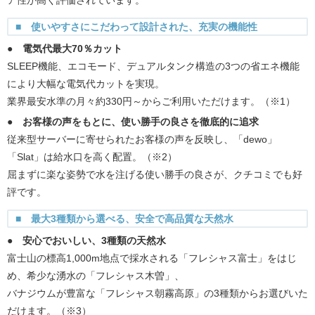
ア性が高く評価されています。
■ 使いやすさにこだわって設計された、充実の機能性
● 電気代最大70％カット
SLEEP機能、エコモード、デュアルタンク構造の3つの省エネ機能
により大幅な電気代カットを実現。
業界最安水準の月々約330円～からご利用いただけます。（※1）
● お客様の声をもとに、使い勝手の良さを徹底的に追求
従来型サーバーに寄せられたお客様の声を反映し、「dewo」
「Slat」は給水口を高く配置。（※2）
屈まずに楽な姿勢で水を注げる使い勝手の良さが、クチコミでも好
評です。
■ 最大3種類から選べる、安全で高品質な天然水
● 安心でおいしい、3種類の天然水
富士山の標高1,000m地点で採水される「フレシャス富士」をはじ
め、希少な湧水の「フレシャス木曽」、
バナジウムが豊富な「フレシャス朝霧高原」の3種類からお選びいた
だけます。（※3）