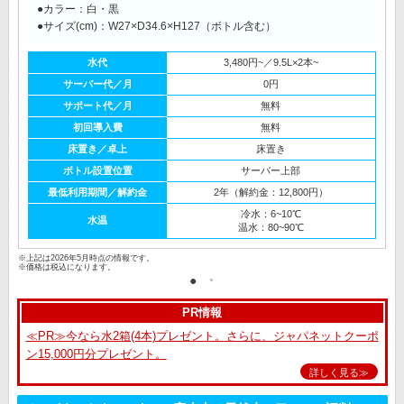
●カラー：白・黒
●サイズ(cm)：W27×D34.6×H127（ボトル含む）
水代
3,480円~／9.5L×2本~
サーバー代／月
0円
サポート代／月
無料
初回導入費
無料
床置き／卓上
床置き
ボトル設置位置
サーバー上部
最低利用期間／解約金
2年（解約金：12,800円）
冷水：6~10℃
水温
温水：80~90℃
※上記は2026年5月時点の情報です。
※価格は税込になります。
PR情報
≪PR≫今なら水2箱(4本)プレゼント。さらに、ジャパネットクーポ
ン15,000円分プレゼント。
詳しく見る≫