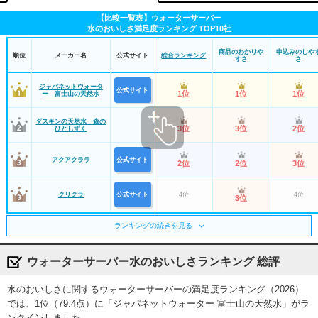
【比較一覧表】ウォーターサーバー
水のおいしさ満足度ランキング TOP10社
商品のわかりや
申込みのしや
順位
メーカー名
公式サイト
総合ランキング
すさ
さ
ジャパネットウォータ
公式サイト
1位
1位
1位
ー 富士山の天然水
ダスキンの天然水 森の
3位
3位
2位
ひとしずく
アクアクララ
公式サイト
2位
2位
3位
クリクラ
公式サイト
4位
4位
3位
ランキングの続きを見る
富士の湧水
5位
5位
6位
ウォーターサーバー水のおいしさランキング 総評
アルピナウォーター
公式サイト
6位
6位
5位
水のおいしさに関するウォーターサーバーの満足度ランキング（2026）
おいしい水の宅配便
11位
10位
9位
では、1位（79.4点）に「ジャパネットウォーター 富士山の天然水」がラ
ンクインしました。