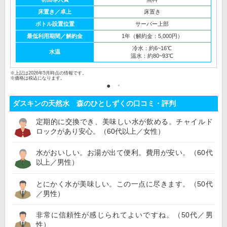
床置き／卓上
床置き
ボトル設置位置
サーバー上部
最低利用期間／解約金
1年（解約金：5,000円）
冷水：約6~16℃
水温
温水：約80~93℃
※上記は2026年5月時点の情報です。
※価格は税込になります。
ダスキンの天然水 森のひとしずくの口コミ・評判
定期的に交換でき、美味しい水が飲める。チャイルド
ロックがあり安心。（60代以上／女性）
水がおいしい。お湯が出て便利。費用が安い。（60代
以上／男性）
とにかく水が美味しい。この一点に尽きます。（50代
／男性）
非常に信頼性が感じられてよいですね。（50代／男
性）