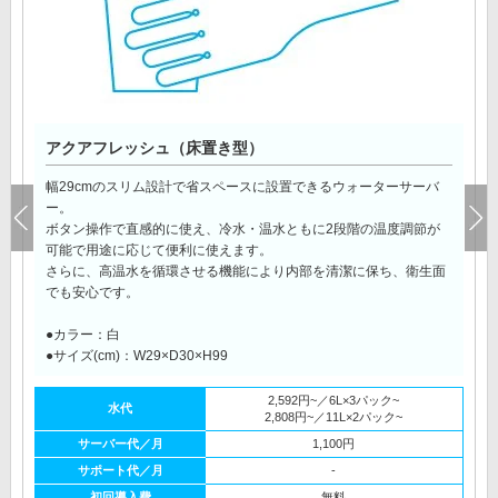
アクアフレッシュ（床置き型）
幅29cmのスリム設計で省スペースに設置できるウォーターサーバ
ー。
ボタン操作で直感的に使え、冷水・温水ともに2段階の温度調節が
可能で用途に応じて便利に使えます。
さらに、高温水を循環させる機能により内部を清潔に保ち、衛生面
でも安心です。
●カラー：白
●サイズ(cm)：W29×D30×H99
2,592円~／6L×3パック~
水代
2,808円~／11L×2パック~
サーバー代／月
1,100円
サポート代／月
-
初回導入費
無料