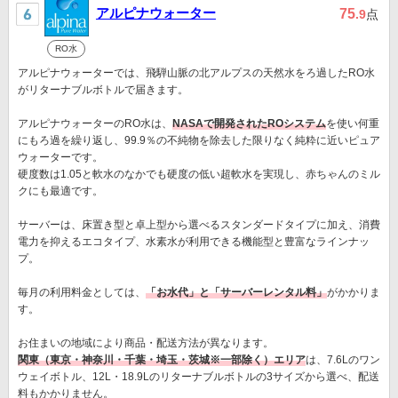
アルピナウォーター
75
.9
点
RO水
アルピナウォーターでは、飛騨山脈の北アルプスの天然水をろ過したRO水
がリターナブルボトルで届きます。
アルピナウォーターのRO水は、
NASAで開発されたROシステム
を使い何重
にもろ過を繰り返し、99.9％の不純物を除去した限りなく純粋に近いピュア
ウォーターです。
硬度数は1.05と軟水のなかでも硬度の低い超軟水を実現し、赤ちゃんのミル
クにも最適です。
サーバーは、床置き型と卓上型から選べるスタンダードタイプに加え、消費
電力を抑えるエコタイプ、水素水が利用できる機能型と豊富なラインナッ
プ。
毎月の利用料金としては、
「お水代」と「サーバーレンタル料」
がかかりま
す。
お住まいの地域により商品・配送方法が異なります。
関東（東京・神奈川・千葉・埼玉・茨城※一部除く）エリア
は、7.6Lのワン
ウェイボトル、12L・18.9Lのリターナブルボトルの3サイズから選べ、配送
料もかかりません。