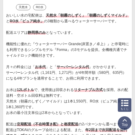
天然水
RO水
おいしい水の宅配便は、
天然水「朝霧のしずく」「朝霧のしずくマイルド」
と
RO水「ピュア純水」
の3種類から選べるウォーターサーバーです。
配送エリアは
静岡県のみ
となっています。
機能性に優れた『ウォーターサーバー Grande(床置き／卓上）』と停電時に
も利用できるシンプルモデル『Forma』の3モデルを提供。全機種共通でチ
ャイルドロック機能付きです。
月々の料金には「
お水代
」と「
サーバーレンタル代
」がかかります。
サーバーレンタル代（1,161円、1,271円）が4年間半額（580円、635円）
になる4年プランを適用することで、お得に利用できます。
お水は
12Lボトル
で、使用後は回収される
リターナブル方式
を採用。水の配
送料・空ボトル回収料は無料です。
天然水（朝霧のしずく／マイルド）は1本1,550円、RO水（ピュア純水）は
1本1,360円です。
もくじ
お水の最小注文単位は2本からとなっています。
配送は
定期配送（不在時置き配）と都度配送
の2パターンから選べます。
Top
配送はTOKAIのグループ会社による配送、また、
年2回まで次回配送を無料