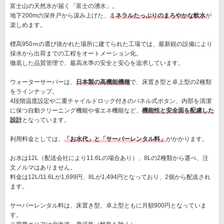
富士山の天然水が届く「富士の湧水」。
地下200mの深井戸から汲み上げた、
ミネラルたっぷりのまろやかな軟水
が
楽しめます。
標高950ｍの選び抜かれた場所に建てられた工場では、最新鋭の設備により
採水から出荷までの工程をオートメーション化。
徹底した品質管理で、最高水準の安全と安心を追求しています。
ウォーターサーバーは、
日本製の高機能機種
で、床置き型と卓上型の2種類
をラインナップ。
4段階温度設定や二重チャイルドロック付きのパネル式ボタン、内部を清潔
に保つ自動クリーニング機能や省エネ機能など、
機能性と安全面を配慮した
設計
となっています。
利用料金としては、
「お水代」と「サーバーレンタル料」
がかかります。
お水は12L（配送会社により11.6Lの場合あり）、8Lの2種類から選べ、注
文ノルマはありません。
料金は12L/11.6Lが1,699円、8Lが1,494円となっており、2個から配送され
ます。
サーバーレンタル料は、床置き型、卓上型ともに月額900円となっていま
す。