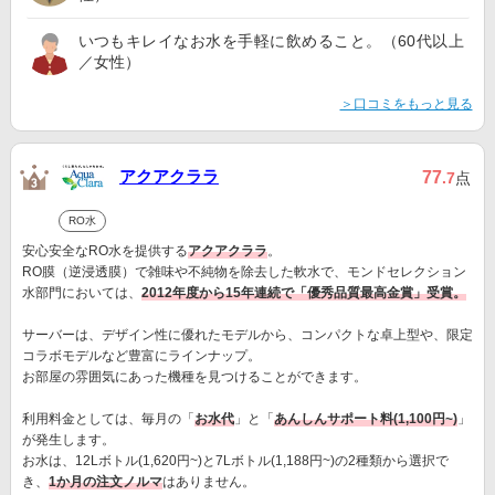
いつもキレイなお水を手軽に飲めること。（60代以上
／女性）
＞口コミをもっと見る
アクアクララ
77
.7
点
RO水
安心安全なRO水を提供する
アクアクララ
。
RO膜（逆浸透膜）で雑味や不純物を除去した軟水で、モンドセレクション
水部門においては、
2012年度から15年連続で「優秀品質最高金賞」受賞。
サーバーは、デザイン性に優れたモデルから、コンパクトな卓上型や、限定
コラボモデルなど豊富にラインナップ。
お部屋の雰囲気にあった機種を見つけることができます。
利用料金としては、毎月の「
お水代
」と「
あんしんサポート料(1,100円~)
」
が発生します。
お水は、12Lボトル(1,620円~)と7Lボトル(1,188円~)の2種類から選択で
き、
1か月の注文ノルマ
はありません。