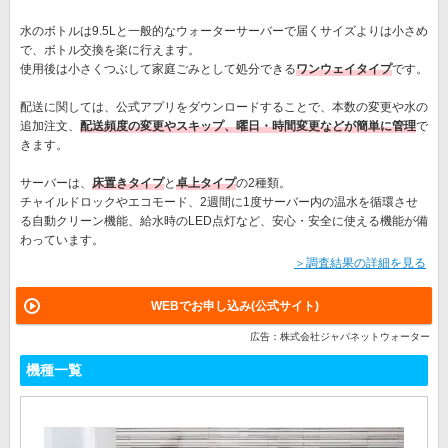
水のボトルは9.5Lと一般的なウォーターサーバーで届くサイズよりは小さめ
で、ボトル交換を楽に行えます。
使用後は小さくつぶして家庭ごみとして処分できる
ワンウェイタイプ
です。
配送に関しては、公式アプリをダウンロードすることで、本数の変更や水の
追加注文、
配送頻度の変更やスキップ、曜日・時間変更などが簡単に管理
で
きます。
サーバーは、
床置きタイプ
と
卓上タイプ
の2種類。
チャイルドロックやエコモード、2週間に1度サーバー内の温水を循環させ
る自動クリーン機能、給水時のLED点灯など、安心・安全に使える機能が備
わっています。
＞調査結果の詳細を見る
WEBでお申し込み(公式サイト)
広告：株式会社ジャパネットウォーター
機種一覧