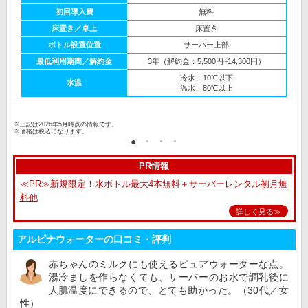
初回導入費
無料
床置き／卓上
床置き
ボトル設置位置
サーバー上部
最低利用期間／解約金
3年（解約金：5,500円~14,300円）
冷水：10℃以下
水温
温水：80℃以上
※上記は2026年5月時点の情報です。
※価格は税込になります。
PR情報
≪PR≫新規限定！水ボトル最大4本無料＋サーバーレンタル初月無
料他
詳しく見る≫
アルピナウォーターの口コミ・評判
赤ちゃんのミルクにも使えるピュアウォーターな点。
湯冷ましを作らなくても、サーバーのお水で調乳後に
人肌温度にできるので、とても助かった。（30代／女
性）