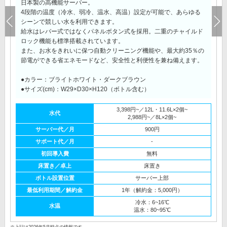
日本製の高機能サーバー。
4段階の温度（冷水、弱冷、温水、高温）設定が可能で、あらゆる
シーンで競しい水を利用できます。
給水はレバー式ではなくパネルボタン式を採用。二重のチャイルド
ロック機能も標準搭載されています。
また、お水をきれいに保つ自動クリーニング機能や、最大約35％の
節電ができる省エネモードなど、安全性と利便性を兼ね備えます。
●カラー：ブライトホワイト・ダークブラウン
●サイズ(cm)：W29×D30×H120（ボトル含む）
3,398円~／12L・11.6L×2個~
水代
2,988円~／8L×2個~
サーバー代／月
900円
サポート代／月
-
初回導入費
無料
床置き／卓上
床置き
ボトル設置位置
サーバー上部
最低利用期間／解約金
1年（解約金：5,000円）
冷水：6~16℃
水温
温水：80~95℃
※上記は2026年5月時点の情報です。