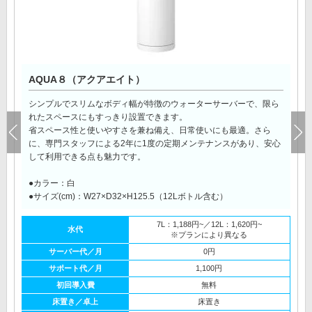
AQUA８（アクアエイト）
シンプルでスリムなボディ幅が特徴のウォーターサーバーで、限ら
れたスペースにもすっきり設置できます。
省スペース性と使いやすさを兼ね備え、日常使いにも最適。さら
に、専門スタッフによる2年に1度の定期メンテナンスがあり、安心
して利用できる点も魅力です。
●カラー：白
●サイズ(cm)：W27×D32×H125.5（12Lボトル含む）
7L：1,188円~／12L：1,620円~
水代
※プランにより異なる
サーバー代／月
0円
サポート代／月
1,100円
初回導入費
無料
床置き／卓上
床置き