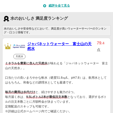
総評を全て見る
水のおいしさ 満足度ランキング
水のおいしさや安全性などにおいて、満足度が高いウォーターサーバーのランキン
グ・口コミ情報です。
79
.4
ジャパネットウォーター 富士山の天
然水
点
天然水
ミネラルを豊富に含んだ天然水
が味わえる「ジャパネットウォーター 富士
山の天然水」。
口当たりの良いまろやかな軟水（硬度51.8㎎/L、pH7.8）は、飲用水として
はもちろん、和食などの調理水としても最適です。
毎月の費用は水代だけ
と、続けやすさも魅力の1つ。
毎月届く水は、
9.5Lボトル2本が最低注文本数
となっており、選択するボト
ルの注文本数ごとに月額料金が決まっています。
定期配送のスキップも可能です。
※詳細は公式ホームページ内でご確認ください。