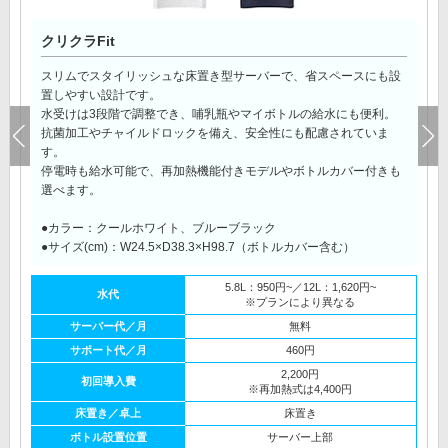
クリクラFit
スリムでスタイリッシュな床置き型サーバーで、省スペースにも設
置しやすい設計です。
水受けは3段階で調整でき、哺乳瓶やマイボトルの給水にも便利。
抗菌加工やチャイルドロックを備え、安全性にも配慮されていま
す。
停電時も給水可能で、再加熱機能付きモデルやボトルカバー付きも
選べます。
●カラー：クールホワイト、ブルーブラック
●サイズ(cm)：W24.5×D38.3×H98.7（ボトルカバー含む）
5.8L：950円~／12L：1,620円~
水代
※プランにより異なる
サーバー代／月
無料
サポート代／月
460円
2,200円
初回導入費
※再加熱式は4,400円
床置き／卓上
床置き
ボトル設置位置
サーバー上部