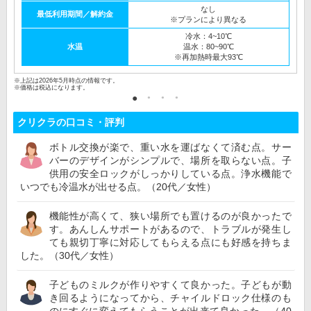
なし
最低利用期間／解約金
※プランにより異なる
冷水：4~10℃
水温
温水：80~90℃
※再加熱時最大93℃
※上記は2026年5月時点の情報です。
※価格は税込になります。
クリクラの口コミ・評判
ボトル交換が楽で、重い水を運ばなくて済む点。サー
バーのデザインがシンプルで、場所を取らない点。子
供用の安全ロックがしっかりしている点。浄水機能で
いつでも冷温水が出せる点。（20代／女性）
機能性が高くて、狭い場所でも置けるのが良かったで
す。あんしんサポートがあるので、トラブルが発生し
ても親切丁寧に対応してもらえる点にも好感を持ちま
した。（30代／女性）
子どものミルクが作りやすくて良かった。子どもが動
き回るようになってから、チャイルドロック仕様のも
のにすぐに変えてもらうことが出来て良かった。（40