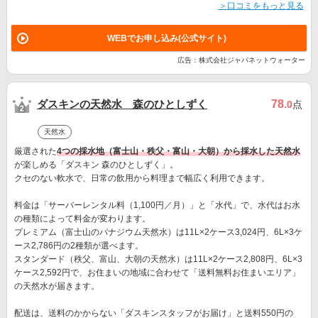
＞口コミをもっと見る
WEBでお申し込み(公式サイト)
広告：株式会社ジャパネットウォーター
ダスキンの天然水 森のひとしずく
78
.0
点
天然水
厳選された
4つの採水地（富士山・秩父・富山・大朝）から採水した天然水
が楽しめる「ダスキン 森のひとしずく」。
クセのない軟水で、日常の飲用から料理まで幅広く利用できます。
料金は「サーバーレンタル料（1,100円／月）」と「水代」で、水代はお水
の種類によって料金が変わります。
プレミアム（富士山のバナジウム天然水）は11L×2ケース3,024円、6L×3ケ
ース2,786円の2種類が選べます。
スタンダード（秩父、富山、大朝の天然水）は11L×2ケース2,808円、6L×3
ケース2,592円で、お住まいの地域に合わせて「送料無料お住まいエリア」
の天然水が届きます。
配送は、送料のかからない「ダスキンスタッフがお届け」と送料550円の