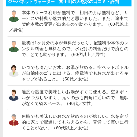
ジャパネットウォーター 富士山の天然水の口コミ・評判
本体のリース利用が無料で、初回の月は無料など、サ
ービスや特典が魅力的だと思いました。また、途中で
契約本数の変更が出来るので助かります。（60代以上
／男性）
最初は1ヶ月分の水が無料だったり、配達料や本体のレ
ンタル料金も無料なので、水だけの料金だけで済むの
で、とても助かります。（60代以上／男性）
いつでも冷たいお水、お湯が飲める。空ペットボトル
が自治体のゴミに出せる。停電時でもお水が出せるキ
ャップがあること。（50代／女性）
適度な温度で美味しいお湯がすぐに使える。空きボト
ルがつぶしやすく、元々の形も四角に近いので、無駄
がなくて省スペース。（40代／女性）
何時でも美味しいお水が飲めるのが嬉しい。水を定期
的に家まで配達してもらえるから、苦労して買いに行
くことがない。（60代以上／女性）