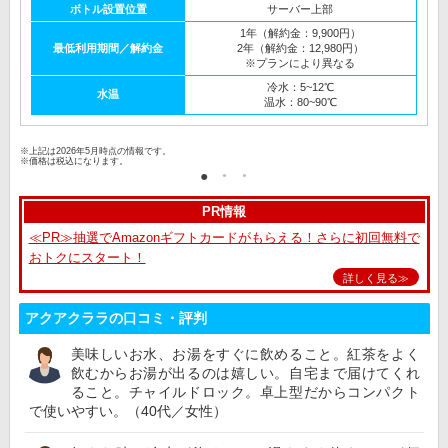
ボトル設置位置
サーバー上部
1年（解約金：9,900円）
最低利用期間／解約金
2年（解約金：12,980円）
※プランにより異なる
冷水：5~12℃
水温
温水：80~90℃
※上記は2026年5月時点の情報です。
※価格は税込になります。
PR情報
≪PR≫抽選でAmazonギフトカードがもらえる！さらに初回無料で
おトクにスタート！
詳しく見る≫
アクアクララの口コミ・評判
美味しいお水、お湯をすぐに飲めること。紅茶をよく
飲むからお湯が出るのは嬉しい。自宅まで届けてくれ
ること。チャイルドロック。卓上型だからコンパクト
で使いやすい。（40代／女性）