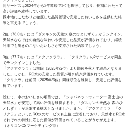
同サービスは2024年から3年連続で1位を獲得しており、長期にわたって
ウォーターワン
公式サイト
9位
9位
ー
高い評価を維持しています。
採水地にこだわりと徹底した品質管理で安定したおいしさを提供した結
プレミアムウォーター
公式サイト
10位
10位
10位
果と言えるでしょう。
2位（78.0点）には「ダスキンの天然水 森のひとしずく」がランクイン。
コスモウォーター
公式サイト
8位
8位
7位
天然水ならではの自然な味わいや安定した品質が評価されており、継続
利用でも飽きのこないおいしさが支持された結果でしょう。
3位（77.7点）には「アクアクララ」、「クリクラ」の2サービスが同点
でランクインしました。
「アクアクララ」は前回（2025年/2位）より順位を落とす結果となりま
した。しかし、RO水の安定した品質が引き続き評価されています。
「クリクラ」は前回（2025年/3位）同様順位を維持し、安定した評価を
得ています。
総じて、水のおいしさの項目では、「ジャパネットウォーター 富士山の
天然水」が安定して高い評価を維持する中、「ダスキンの天然水 森のひ
としずく」が追随する構図となりました。また、「アクアクララ」「ク
リクラ」といったRO水のサービスも上位に定着しており、天然水とRO水
それぞれの特性に応じた価値が評価されていることがうかがえます。
（オリコンCSマーケティング部）