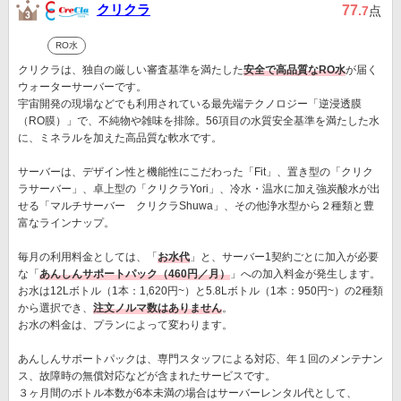
クリクラ
77
.7
点
RO水
クリクラは、独自の厳しい審査基準を満たした
安全で高品質なRO水
が届く
ウォーターサーバーです。
宇宙開発の現場などでも利用されている最先端テクノロジー「逆浸透膜
（RO膜）」で、不純物や雑味を排除。56項目の水質安全基準を満たした水
に、ミネラルを加えた高品質な軟水です。
サーバーは、デザイン性と機能性にこだわった「Fit」、置き型の「クリク
ラサーバー」、卓上型の「クリクラYori」、冷水・温水に加え強炭酸水が出
せる「マルチサーバー クリクラShuwa」、その他浄水型から２種類と豊
富なラインナップ。
毎月の利用料金としては、「
お水代
」と、サーバー1契約ごとに加入が必要
な「
あんしんサポートパック（460円／月）
」への加入料金が発生します。
お水は12Lボトル（1本：1,620円~）と5.8Lボトル（1本：950円~）の2種類
から選択でき、
注文ノルマ数はありません
。
お水の料金は、プランによって変わります。
あんしんサポートパックは、専門スタッフによる対応、年１回のメンテナン
ス、故障時の無償対応などが含まれたサービスです。
３ヶ月間のボトル本数が6本未満の場合はサーバーレンタル代として、