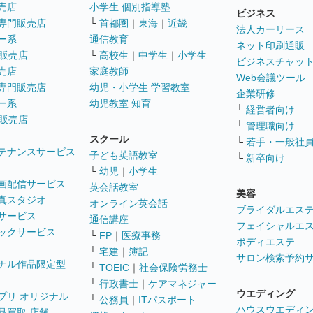
売店
小学生 個別指導塾
ビジネス
専門販売店
└
首都圏
｜
東海
｜
近畿
法人カーリース
ー系
通信教育
ネット印刷通販
販売店
└
高校生
｜
中学生
｜
小学生
ビジネスチャッ
売店
家庭教師
Web会議ツール
専門販売店
幼児・小学生 学習教室
企業研修
ー系
幼児教室 知育
└
経営者向け
販売店
└
管理職向け
スクール
└
若手・一般社
テナンスサービス
子ども英語教室
└
新卒向け
└
幼児
｜
小学生
画配信サービス
英会話教室
美容
真スタジオ
オンライン英会話
ブライダルエス
サービス
通信講座
フェイシャルエ
ックサービス
└
FP
｜
医療事務
ボディエステ
└
宅建
｜
簿記
サロン検索予約
ナル作品限定型
└
TOEIC
｜
社会保険労務士
└
行政書士
｜
ケアマネジャー
ウエディング
プリ オリジナル
└
公務員
｜
ITパスポート
ハウスウエディ
品買取 店舗