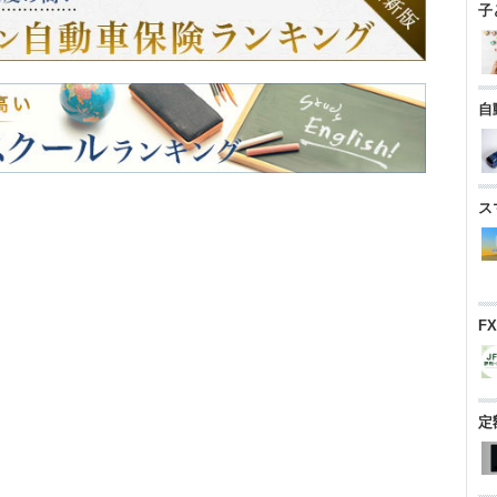
子
自
ス
F
定