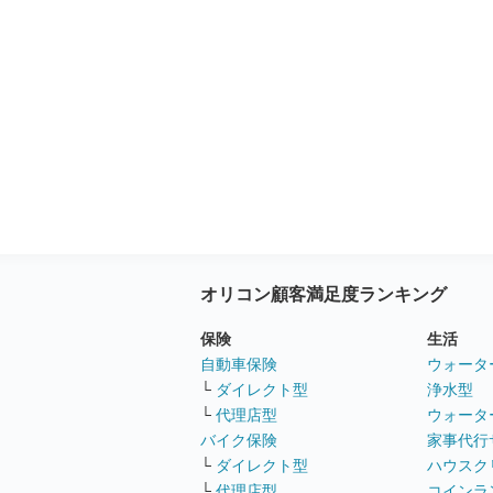
オリコン顧客満足度ランキング
保険
生活
自動車保険
ウォータ
└
ダイレクト型
浄水型
└
代理店型
ウォータ
バイク保険
家事代行
└
ダイレクト型
ハウスク
└
代理店型
コインラ