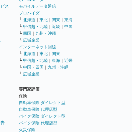
ービス
モバイルデータ通信
ト
プロバイダ
└
北海道
｜
東北
｜
関東
｜
東海
└
甲信越・北陸
｜
近畿
｜
中国
└
四国
｜
九州・沖縄
職
└
広域企業
インターネット回線
遣
└
北海道
｜
東北
｜
関東
└
甲信越・北陸
｜
東海
｜
近畿
ス
└
中国・四国
｜
九州・沖縄
└
広域企業
専門家評価
ト
保険
自動車保険 ダイレクト型
自動車保険 代理店型
バイク保険 ダイレクト型
広告
バイク保険 代理店型
火災保険