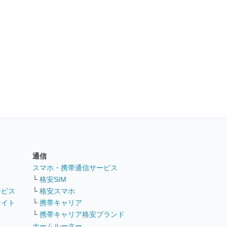
通信
ト
スマホ・携帯通信サービス
└
格安SIM
ービス
└
格安スマホ
サイト
└
携帯キャリア
└
携帯キャリア格安ブランド
ホームルーター