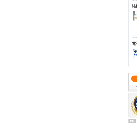
結
電
PR