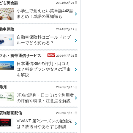
ども英会話
2024年2月21日
小学生で覚えたい英単語448語
まとめ！単語の豆知識も
動車保険
2024年2月19日
自動車保険料はゴールドとブ
ルーでどう変わる？
マホ・携帯通信サービス
2026年7月31日
日本通信SIMの評判・口コミ
は？料金プランや安さの理由
を解説
X取引
2026年7月16日
JFXの評判・口コミは？利用者
の評価や特徴・注意点を解説
額制動画配信
2026年7月10日
VIVANT 第2シーズンの配信先
は？放送日やあらすじ解説