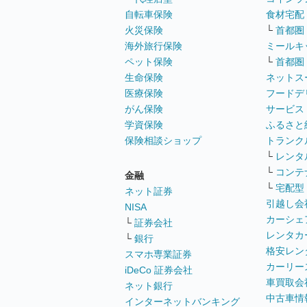
自転車保険
食材宅配
火災保険
└
首都圏
海外旅行保険
ミールキ
ペット保険
└
首都圏
生命保険
ネットス
医療保険
フードデ
がん保険
サービス
学資保険
ふるさと
保険相談ショップ
トランク
└
レンタ
└
コンテ
金融
└
宅配型
ネット証券
引越し会
NISA
カーシェ
└
証券会社
レンタカ
└
銀行
格安レン
スマホ専業証券
カーリー
iDeCo 証券会社
車買取会
ネット銀行
中古車情
インターネットバンキング