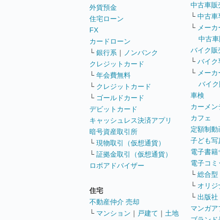
中古車販
外貨預金
└
中古車
住宅ローン
└
メーカ
FX
中古車
カードローン
バイク販
└
銀行系
｜
ノンバンク
└
バイク
クレジットカード
└
メーカ
└
年会費無料
バイク
└
クレジットカード
車検
└
ゴールドカード
カーメン
デビットカード
カフェ
キャッシュレス決済アプリ
定額制動
暗号資産取引所
子ども写
└
現物取引（仮想通貨）
電子書籍
└
証拠金取引（仮想通貨）
電子コミ
ロボアドバイザー
└
総合型
└
オリジ
住宅
└
出版社
不動産仲介 売却
マンガア
└
マンション
｜
戸建て
｜
土地
ブランド