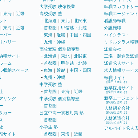
大学受験 映像授業
転職スカウトサ
｜
東海
｜
近畿
高校受験 塾
転職エージェン
ット
└
北海道
｜
東北
｜
北関東
看護師転職
｜
東海
｜
近畿
└
首都圏
｜
甲信越・北陸
介護転職
ーパー
└
東海
｜
近畿
｜
中国・四国
ハイクラス・
リバリー
└
九州・沖縄
ミドルクラス転
高校受験 個別指導塾
派遣会社
納税サイト
└
北海道
｜
東北
｜
北関東
工場・製造業派
ルーム
└
首都圏
｜
甲信越・北陸
派遣求人サイト
ル収納スペース
└
東海
｜
近畿
｜
中国・四国
求人情報サービ
ナ
└
九州・沖縄
転職サイト
（採用担当向け）
中学受験 塾
新卒採用サイト
社
└
首都圏
｜
東海
｜
近畿
（採用担当向け）
新卒エージェン
アリング
中学受験 個別指導塾
（採用担当向け）
ー
└
首都圏
人材紹介会社
タカー
公立中高一貫校対策 塾
（採用担当向け）
人材派遣会社
ス
└
首都圏
（採用担当向け）
社
小学生 塾
アルバイト求人
報サイト
└
首都圏
｜
東海
｜
近畿