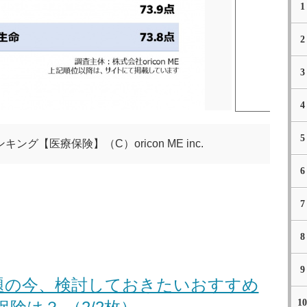
1
2
3
4
5
グ【医療保険】（C）oricon ME inc.
6
7
8
9
題の今、検討しておきたいおすすめ
10