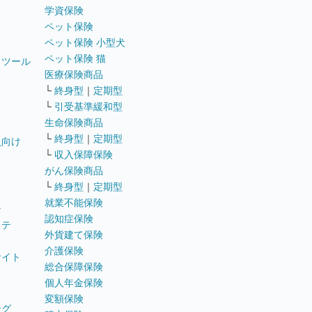
学資保険
ペット保険
ペット保険 小型犬
ペット保険 猫
トツール
医療保険商品
└
終身型
｜
定期型
└
引受基準緩和型
生命保険商品
└
終身型
｜
定期型
員向け
└
収入保障保険
がん保険商品
└
終身型
｜
定期型
就業不能保険
テ
認知症保険
ステ
外貨建て保険
介護保険
サイト
総合保障保険
個人年金保険
変額保険
ング