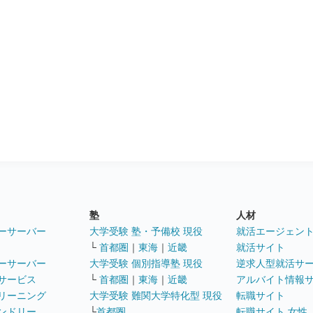
塾
人材
ーサーバー
大学受験 塾・予備校 現役
就活エージェン
└
首都圏
｜
東海
｜
近畿
就活サイト
ーサーバー
大学受験 個別指導塾 現役
逆求人型就活サ
サービス
└
首都圏
｜
東海
｜
近畿
アルバイト情報
リーニング
大学受験 難関大学特化型 現役
転職サイト
ンドリー
└
首都圏
転職サイト 女性