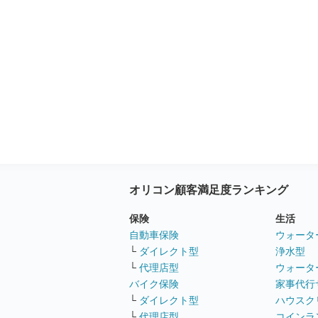
オリコン顧客満足度ランキング
保険
生活
自動車保険
ウォータ
└
ダイレクト型
浄水型
└
代理店型
ウォータ
バイク保険
家事代行
└
ダイレクト型
ハウスク
└
代理店型
コインラ