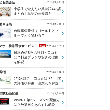
ども英会話
2024年2月21日
小学生で覚えたい英単語448語
まとめ！単語の豆知識も
動車保険
2024年2月19日
自動車保険料はゴールドとブ
ルーでどう変わる？
マホ・携帯通信サービス
2026年7月31日
日本通信SIMの評判・口コミ
は？料金プランや安さの理由
を解説
X取引
2026年7月16日
JFXの評判・口コミは？利用者
の評価や特徴・注意点を解説
額制動画配信
2026年7月10日
VIVANT 第2シーズンの配信先
は？放送日やあらすじ解説