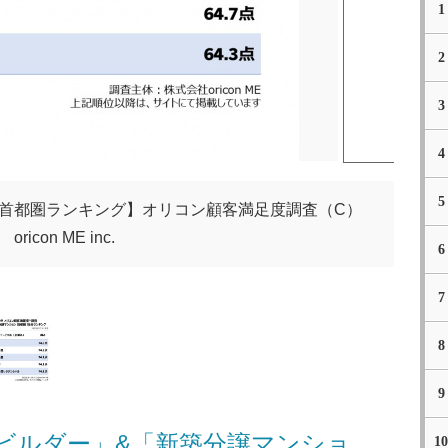
1
2
3
4
5
 首都圏ランキング】オリコン顧客満足度調査（C）
oricon ME inc.
6
7
8
9
 ビルダー」&「新築分譲マンショ
10