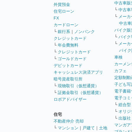
中古車販
外貨預金
└
中古車
住宅ローン
└
メーカ
FX
中古車
カードローン
バイク販
└
銀行系
｜
ノンバンク
└
バイク
クレジットカード
└
メーカ
└
年会費無料
バイク
└
クレジットカード
車検
└
ゴールドカード
カーメン
デビットカード
カフェ
キャッシュレス決済アプリ
定額制動
暗号資産取引所
子ども写
└
現物取引（仮想通貨）
電子書籍
└
証拠金取引（仮想通貨）
電子コミ
ロボアドバイザー
└
総合型
└
オリジ
住宅
└
出版社
不動産仲介 売却
マンガア
└
マンション
｜
戸建て
｜
土地
ブランド