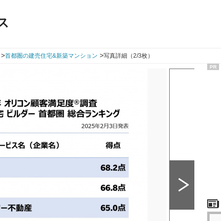
ス
>
>
首都圏の建売住宅&新築マンション
写真詳細（2/3枚）
PR