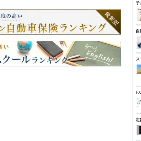
子
自
ス
F
定