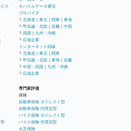
ービス
モバイルデータ通信
ト
プロバイダ
└
北海道
｜
東北
｜
関東
｜
東海
└
甲信越・北陸
｜
近畿
｜
中国
└
四国
｜
九州・沖縄
職
└
広域企業
インターネット回線
遣
└
北海道
｜
東北
｜
関東
└
甲信越・北陸
｜
東海
｜
近畿
ス
└
中国・四国
｜
九州・沖縄
└
広域企業
専門家評価
ト
保険
自動車保険 ダイレクト型
自動車保険 代理店型
バイク保険 ダイレクト型
広告
バイク保険 代理店型
火災保険