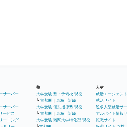
塾
人材
ーサーバー
大学受験 塾・予備校 現役
就活エージェン
└
首都圏
｜
東海
｜
近畿
就活サイト
ーサーバー
大学受験 個別指導塾 現役
逆求人型就活サ
サービス
└
首都圏
｜
東海
｜
近畿
アルバイト情報
リーニング
大学受験 難関大学特化型 現役
転職サイト
ンドリー
└
首都圏
転職サイト 女性