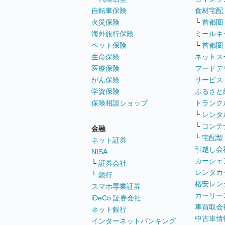
自転車保険
食材宅配
火災保険
└
首都圏
海外旅行保険
ミールキ
ペット保険
└
首都圏
生命保険
ネットス
医療保険
フードデ
がん保険
サービス
学資保険
ふるさと
保険相談ショップ
トランク
└
レンタ
└
コンテ
金融
└
宅配型
ネット証券
引越し会
NISA
カーシェ
└
証券会社
レンタカ
└
銀行
格安レン
スマホ専業証券
カーリー
iDeCo 証券会社
車買取会
ネット銀行
中古車情
インターネットバンキング