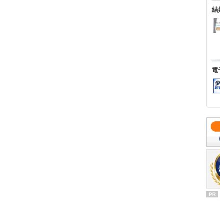
結
電
PR