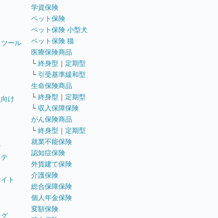
学資保険
ペット保険
ペット保険 小型犬
ペット保険 猫
トツール
医療保険商品
└
終身型
｜
定期型
└
引受基準緩和型
生命保険商品
└
終身型
｜
定期型
員向け
└
収入保障保険
がん保険商品
└
終身型
｜
定期型
就業不能保険
テ
認知症保険
ステ
外貨建て保険
介護保険
サイト
総合保障保険
個人年金保険
変額保険
ング