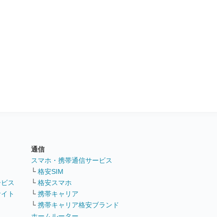
通信
ト
スマホ・携帯通信サービス
└
格安SIM
ービス
└
格安スマホ
サイト
└
携帯キャリア
└
携帯キャリア格安ブランド
ホームルーター