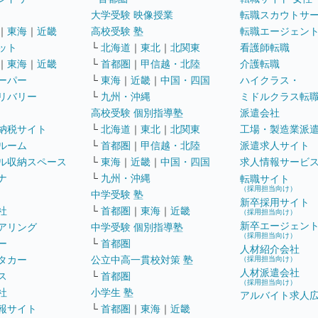
大学受験 映像授業
転職スカウトサ
｜
東海
｜
近畿
高校受験 塾
転職エージェン
ット
└
北海道
｜
東北
｜
北関東
看護師転職
｜
東海
｜
近畿
└
首都圏
｜
甲信越・北陸
介護転職
ーパー
└
東海
｜
近畿
｜
中国・四国
ハイクラス・
リバリー
└
九州・沖縄
ミドルクラス転
高校受験 個別指導塾
派遣会社
納税サイト
└
北海道
｜
東北
｜
北関東
工場・製造業派
ルーム
└
首都圏
｜
甲信越・北陸
派遣求人サイト
ル収納スペース
└
東海
｜
近畿
｜
中国・四国
求人情報サービ
ナ
└
九州・沖縄
転職サイト
（採用担当向け）
中学受験 塾
新卒採用サイト
社
└
首都圏
｜
東海
｜
近畿
（採用担当向け）
新卒エージェン
アリング
中学受験 個別指導塾
（採用担当向け）
ー
└
首都圏
人材紹介会社
タカー
公立中高一貫校対策 塾
（採用担当向け）
人材派遣会社
ス
└
首都圏
（採用担当向け）
社
小学生 塾
アルバイト求人
報サイト
└
首都圏
｜
東海
｜
近畿