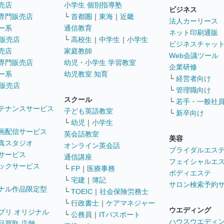
売店
小学生 個別指導塾
ビジネス
専門販売店
└
首都圏
｜
東海
｜
近畿
法人カーリース
ー系
通信教育
ネット印刷通販
販売店
└
高校生
｜
中学生
｜
小学生
ビジネスチャッ
売店
家庭教師
Web会議ツール
専門販売店
幼児・小学生 学習教室
企業研修
ー系
幼児教室 知育
└
経営者向け
販売店
└
管理職向け
スクール
└
若手・一般社
テナンスサービス
子ども英語教室
└
新卒向け
└
幼児
｜
小学生
画配信サービス
英会話教室
美容
真スタジオ
オンライン英会話
ブライダルエス
サービス
通信講座
フェイシャルエ
ックサービス
└
FP
｜
医療事務
ボディエステ
└
宅建
｜
簿記
サロン検索予約
ナル作品限定型
└
TOEIC
｜
社会保険労務士
└
行政書士
｜
ケアマネジャー
ウエディング
プリ オリジナル
└
公務員
｜
ITパスポート
ハウスウエディ
品買取 店舗