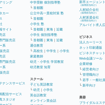
新卒エージェン
アリング
中学受験 個別指導塾
（採用担当向け）
ー
└
首都圏
人材紹介会社
タカー
公立中高一貫校対策 塾
（採用担当向け）
人材派遣会社
ス
└
首都圏
（採用担当向け）
社
小学生 塾
アルバイト求人
報サイト
└
首都圏
｜
東海
｜
近畿
売店
小学生 個別指導塾
ビジネス
専門販売店
└
首都圏
｜
東海
｜
近畿
法人カーリース
ー系
通信教育
ネット印刷通販
販売店
└
高校生
｜
中学生
｜
小学生
ビジネスチャッ
売店
家庭教師
Web会議ツール
専門販売店
幼児・小学生 学習教室
企業研修
ー系
幼児教室 知育
└
経営者向け
販売店
└
管理職向け
スクール
└
若手・一般社
テナンスサービス
子ども英語教室
└
新卒向け
└
幼児
｜
小学生
画配信サービス
英会話教室
美容
真スタジオ
オンライン英会話
ブライダルエス
サービス