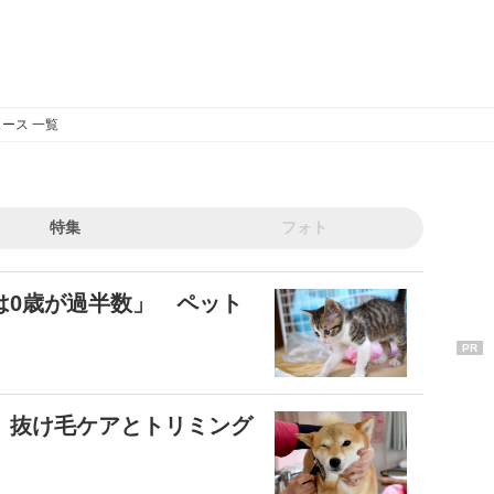
ース 一覧
特集
フォト
は0歳が過半数」 ペット
PR
 抜け毛ケアとトリミング