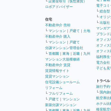
└
証拠金取引（仮想通貨）
電子コミ
ロボアドバイザー
└
総合型
└
オリジ
住宅
└
出版社
不動産仲介 売却
マンガア
└
マンション
｜
戸建て
｜
土地
ブランド
不動産仲介 購入
オフィス
└
マンション
｜
戸建て
オフィス
分譲マンション管理会社
オフィス
└
首都圏
｜
東海
｜
近畿
｜
九州
福利厚生
マンション大規模修繕
電力会社
不動産仲介 賃貸
子ども見
賃貸情報サイト
賃貸マンション
トラベル
住宅設備ショールーム
旅行予約
リフォーム
└
国内旅
└
フルリフォーム
航空券比
└
戸建て
｜
マンション
ホテル比
新築分譲マンション
格安航空券
└
首都圏
｜
東海
｜
近畿
｜
九州