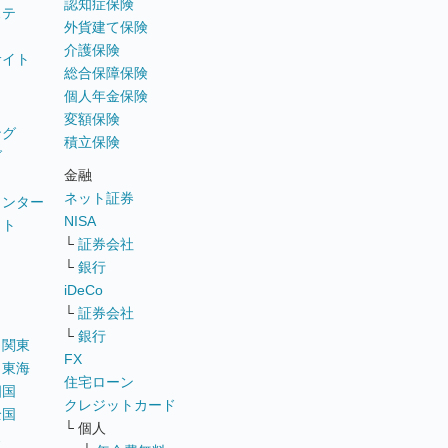
認知症保険
ステ
外貨建て保険
介護保険
サイト
総合保障保険
個人年金保険
変額保険
ング
積立保険
グ
金融
ネット証券
ウンター
NISA
イト
└
証券会社
リ
└
銀行
iDeCo
└
証券会社
└
銀行
｜
関東
FX
｜
東海
住宅ローン
四国
クレジットカード
全国
└ 個人
ス