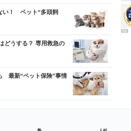
ない！ ペット“多頭飼
PR
はどうする？ 専用救急の
 最新“ペット保険”事情
塾
人材