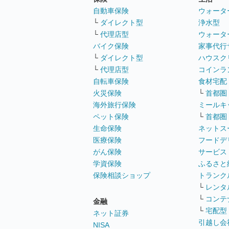
自動車保険
ウォータ
└
ダイレクト型
浄水型
└
代理店型
ウォータ
バイク保険
家事代行
└
ダイレクト型
ハウスク
└
代理店型
コインラ
自転車保険
食材宅配
火災保険
└
首都圏
海外旅行保険
ミールキ
ペット保険
└
首都圏
生命保険
ネットス
医療保険
フードデ
がん保険
サービス
学資保険
ふるさと
保険相談ショップ
トランク
└
レンタ
└
コンテ
金融
└
宅配型
ネット証券
引越し会
NISA