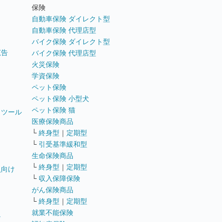
ト
保険
自動車保険 ダイレクト型
自動車保険 代理店型
バイク保険 ダイレクト型
広告
バイク保険 代理店型
火災保険
学資保険
ペット保険
ペット保険 小型犬
ペット保険 猫
トツール
医療保険商品
└
終身型
｜
定期型
└
引受基準緩和型
生命保険商品
└
終身型
｜
定期型
員向け
└
収入保障保険
がん保険商品
└
終身型
｜
定期型
就業不能保険
テ