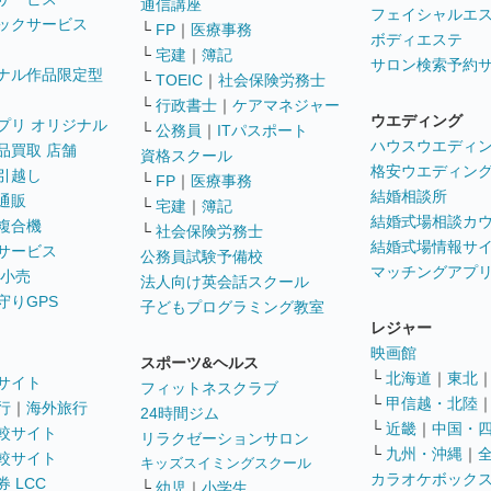
通信講座
フェイシャルエ
ックサービス
└
FP
｜
医療事務
ボディエステ
└
宅建
｜
簿記
サロン検索予約
ナル作品限定型
└
TOEIC
｜
社会保険労務士
└
行政書士
｜
ケアマネジャー
ウエディング
プリ オリジナル
└
公務員
｜
ITパスポート
ハウスウエディ
品買取 店舗
資格スクール
格安ウエディン
引越し
└
FP
｜
医療事務
結婚相談所
通販
└
宅建
｜
簿記
結婚式場相談カ
複合機
└
社会保険労務士
結婚式場情報サ
サービス
公務員試験予備校
マッチングアプ
 小売
法人向け英会話スクール
守りGPS
子どもプログラミング教室
レジャー
映画館
スポーツ&ヘルス
└
北海道
｜
東北
サイト
フィットネスクラブ
└
甲信越・北陸
行
｜
海外旅行
24時間ジム
└
近畿
｜
中国・
較サイト
リラクゼーションサロン
└
九州・沖縄
｜
較サイト
キッズスイミングスクール
カラオケボック
 LCC
└
幼児
｜
小学生