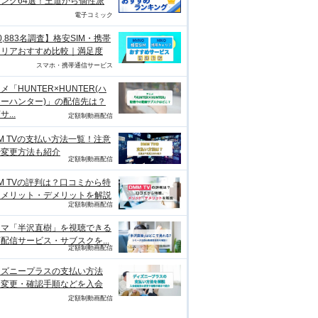
ング64選！王道から個性派
電子コミック
0,883名調査】格安SIM・携帯
ャリアおすすめ比較｜満足度
スマホ・携帯通信サービス
メ「HUNTER×HUNTER(ハ
ーハンター)」の配信先は？
...
定額制動画配信
M TVの支払い方法一覧！注意
や変更方法も紹介
定額制動画配信
M TVの評判は？口コミから特
、メリット・デメリットを解説
定額制動画配信
ラマ「半沢直樹」を視聴できる
配信サービス・サブスクを...
定額制動画配信
ィズニープラスの支払い方法
？変更・確認手順などを入会
定額制動画配信