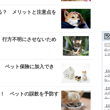
る？ メリットと注意点を
 行方不明にさせないため
の
くり.
？ ペット保険に加入でき
【2
ング
な...
【2
G！ ペットの誤飲を予防す
コメ
ュ...
【2