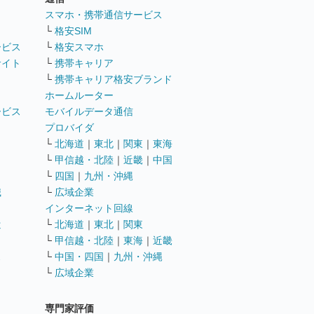
ト
スマホ・携帯通信サービス
└
格安SIM
ービス
└
格安スマホ
サイト
└
携帯キャリア
└
携帯キャリア格安ブランド
ホームルーター
ービス
モバイルデータ通信
ト
プロバイダ
└
北海道
｜
東北
｜
関東
｜
東海
└
甲信越・北陸
｜
近畿
｜
中国
└
四国
｜
九州・沖縄
職
└
広域企業
インターネット回線
遣
└
北海道
｜
東北
｜
関東
└
甲信越・北陸
｜
東海
｜
近畿
ス
└
中国・四国
｜
九州・沖縄
└
広域企業
専門家評価