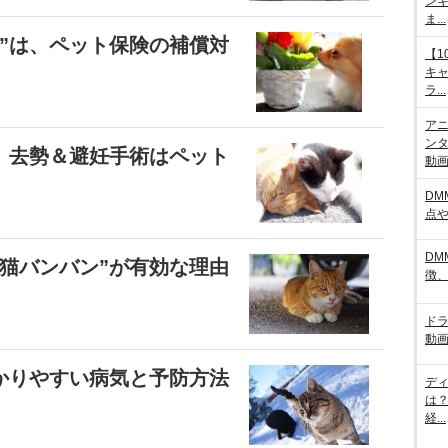
ンキ
ま...
”は、ペット保険の補償対
【1
キ
ラ...
アニ
ンタ
 去勢＆避妊手術はペット
動画サ
DM
点
DM
猫バンバン”が有効な理由
徴
ド
動画
かりやすい病気と予防方法
デ
は
経...