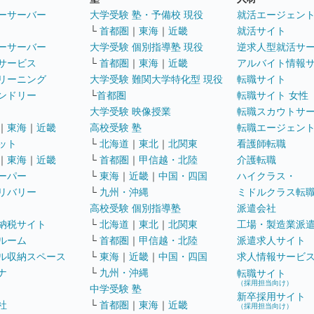
ーサーバー
大学受験 塾・予備校 現役
就活エージェン
└
首都圏
｜
東海
｜
近畿
就活サイト
ーサーバー
大学受験 個別指導塾 現役
逆求人型就活サ
サービス
└
首都圏
｜
東海
｜
近畿
アルバイト情報
リーニング
大学受験 難関大学特化型 現役
転職サイト
ンドリー
└
首都圏
転職サイト 女性
大学受験 映像授業
転職スカウトサ
｜
東海
｜
近畿
高校受験 塾
転職エージェン
ット
└
北海道
｜
東北
｜
北関東
看護師転職
｜
東海
｜
近畿
└
首都圏
｜
甲信越・北陸
介護転職
ーパー
└
東海
｜
近畿
｜
中国・四国
ハイクラス・
リバリー
└
九州・沖縄
ミドルクラス転
高校受験 個別指導塾
派遣会社
納税サイト
└
北海道
｜
東北
｜
北関東
工場・製造業派
ルーム
└
首都圏
｜
甲信越・北陸
派遣求人サイト
ル収納スペース
└
東海
｜
近畿
｜
中国・四国
求人情報サービ
ナ
└
九州・沖縄
転職サイト
（採用担当向け）
中学受験 塾
新卒採用サイト
社
└
首都圏
｜
東海
｜
近畿
（採用担当向け）