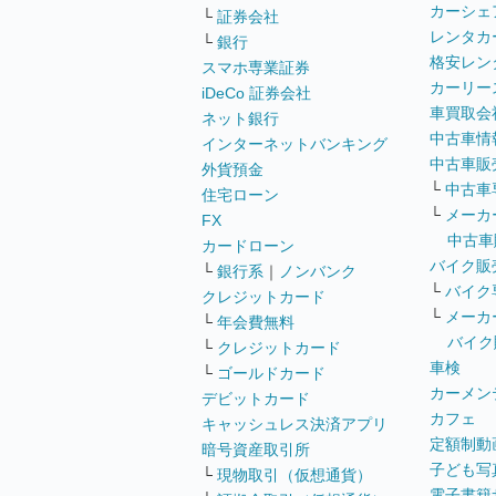
カーシェ
└
証券会社
レンタカ
└
銀行
格安レン
スマホ専業証券
カーリー
iDeCo 証券会社
車買取会
ネット銀行
中古車情
インターネットバンキング
中古車販
外貨預金
└
中古車
住宅ローン
└
メーカ
FX
中古車
カードローン
バイク販
└
銀行系
｜
ノンバンク
└
バイク
クレジットカード
└
メーカ
└
年会費無料
バイク
└
クレジットカード
車検
└
ゴールドカード
カーメン
デビットカード
カフェ
キャッシュレス決済アプリ
定額制動
暗号資産取引所
子ども写
└
現物取引（仮想通貨）
電子書籍