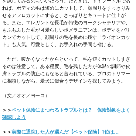
を試してみるのもいいだろう。たとえば、トイプードルであ
れば、ボディの毛は短めにカットして、顔周りをすっきりみ
せるアフロカットにすると、さっぱりとキュートに仕上が
る。また、エレガントな長毛が特徴のヨークシャテリアや、
もふもふした毛が可愛らしいポメラニアンは、ボディをバリ
カンでカットして、顔周りの毛を長めに残す「ライオンカッ
ト」も人気。可愛らしく、お手入れの手間も省ける。
ただ、暖かくなったからといって、毛を短くカットしすぎ
るのは注意して。ある程度、毛を残した方が体温の調節や皮
膚トラブルの防止にもなると言われている。プロのトリマー
に相談しながら、愛犬に似合うデザインを探してみよう。
（文／オオノヨーコ）
＞＞
ペット保険にまつわるトラブルとは？ 保険対象をよく
確認しよう
＞＞
実際に通院した人が選んだ【ペット保険】1位は…