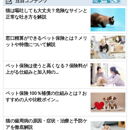
注目コンテンツ
記事一覧へ ≫
猫は嘔吐しても大丈夫？危険なサインと
正常な吐き方を解説
窓口精算ができるペット保険とは？メリ
ットや特徴について解説
ペット保険は使うと高くなる？保険料が
上がる仕組みと加入時の...
ペット保険 100％補償の仕組みとは？お
すすめの人や比較ポイン...
猫の歯周病の原因・症状・治療と予防ケ
アを徹底解説