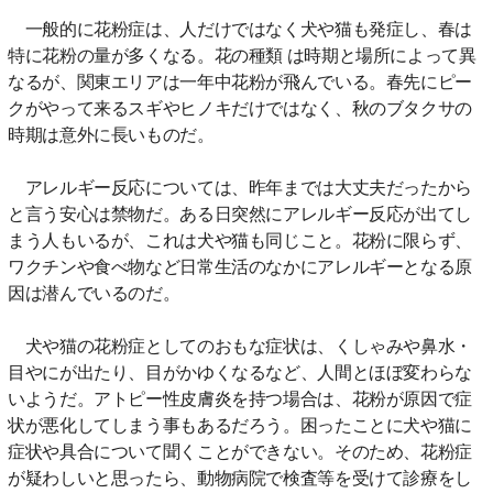
一般的に花粉症は、人だけではなく犬や猫も発症し、春は
特に花粉の量が多くなる。花の種類 は時期と場所によって異
なるが、関東エリアは一年中花粉が飛んでいる。春先にピー
クがやって来るスギやヒノキだけではなく、秋のブタクサの
時期は意外に長いものだ。
アレルギー反応については、昨年までは大丈夫だったから
と言う安心は禁物だ。ある日突然にアレルギー反応が出てし
まう人もいるが、これは犬や猫も同じこと。花粉に限らず、
ワクチンや食べ物など日常生活のなかにアレルギーとなる原
因は潜んでいるのだ。
犬や猫の花粉症としてのおもな症状は、くしゃみや鼻水・
目やにが出たり、目がかゆくなるなど、人間とほぼ変わらな
いようだ。アトピー性皮膚炎を持つ場合は、花粉が原因で症
状が悪化してしまう事もあるだろう。困ったことに犬や猫に
症状や具合について聞くことができない。そのため、花粉症
が疑わしいと思ったら、動物病院で検査等を受けて診療をし