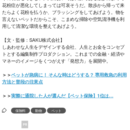
花粉症が悪化してしまっては可哀そうだ。散歩から帰って来
たらよく花粉を払うか、ブラッシングをしてあげよう。物を
言えないペットだからこそ、こまめな掃除や空気清浄機を利
用して清潔な環境を整えてあげよう。
【文・監修：SAKU株式会社】
しあわせな人生をデザインする会社、人生とお金をコンセプ
トとする編集制作プロダクション。これまでの金融・経済や
マネーのイメージをくつがえす「発想力」を展開中。
＞＞
ペットが急病に！ そんな時はどうする？ 専用救急の利用
方法と普段の注意点
＞＞
実際に通院した人が選んだ【ペット保険】1位は…
保険料
動物
ペット
PR