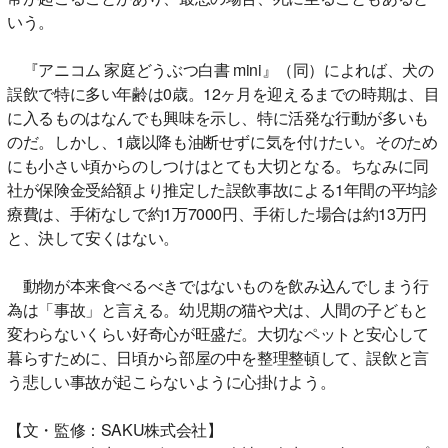
いう。
『アニコム 家庭どうぶつ白書 mini』（同）によれば、犬の
誤飲で特に多い年齢は0歳。12ヶ月を迎えるまでの時期は、目
に入るものはなんでも興味を示し、特に活発な行動が多いも
のだ。しかし、1歳以降も油断せずに気を付けたい。そのため
にも小さい頃からのしつけはとても大切となる。ちなみに同
社が保険金受給額より推定した誤飲事故による1年間の平均診
療費は、手術なしで約1万7000円、手術した場合は約13万円
と、決して安くはない。
動物が本来食べるべきではないものを飲み込んでしまう行
為は「事故」と言える。幼児期の猫や犬は、人間の子どもと
変わらないくらい好奇心が旺盛だ。大切なペットと安心して
暮らすために、日頃から部屋の中を整理整頓して、誤飲と言
う悲しい事故が起こらないように心掛けよう。
【文・監修：SAKU株式会社】