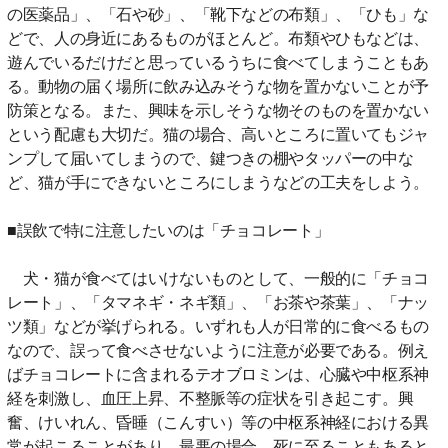
の医薬品」、「石や砂」、「靴下などの布類」、「ひも」な
どで、人の身近にあるものがほとんど。布類やひもなどは、
遊んでいるだけだと思っているうちに食べてしまうこともあ
る。動物の届く場所に飲み込みそうな物を置かないことが予
防策となる。また、興味を示しそうな物そのものを置かない
という配慮も大切だ。猫の場合、高いところに置いてもジャ
ンプして届いてしまうので、鍵つきの棚やタッパーの中な
ど、猫が手にできないところにしまうなどの工夫をしよう。
■誤飲で特に注意したいのは「チョコレート」
犬・猫が食べてはいけないものとして、一般的に「チョコ
レート」、「タマネギ・ネギ類」、「お茶や茶葉」、「ナッ
ツ類」などが挙げられる。いずれも人が日常的に食べるもの
なので、誤って食べさせないように注意が必要である。例え
ばチョコレートに含まれるテオブロミンは、心臓や中枢系神
経を刺激し、血圧上昇、不整脈等の症状を引き起こす。興
奮、けいれん、昏睡（こんすい）等の中枢系神経における異
常が起こることがあり、最悪の場合、死に至ることもあると