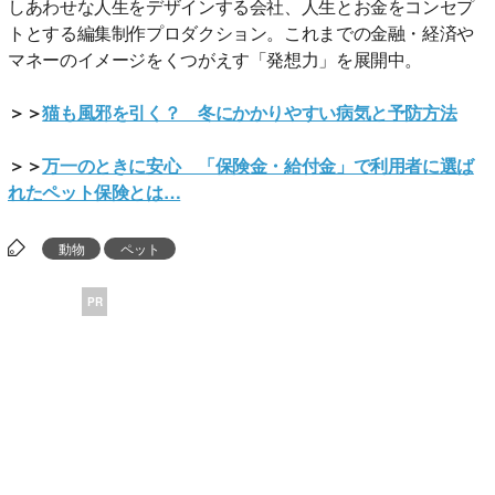
しあわせな人生をデザインする会社、人生とお金をコンセプ
トとする編集制作プロダクション。これまでの金融・経済や
マネーのイメージをくつがえす「発想力」を展開中。
＞＞
猫も風邪を引く？ 冬にかかりやすい病気と予防方法
＞＞
万一のときに安心 「保険金・給付金」で利用者に選ば
れたペット保険とは…
動物
ペット
PR