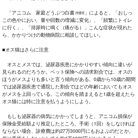
「アニコム 家庭どうぶつ白書 mini」によると、「おしっ
この色やにおい、量や回数の増減に変化」、「頻繁にトイレ
に行く」、「排尿時に鳴く（痛がる）」こんな症状が現れた
ら、かかりつけの動物病院に相談してほしい。
■オス猫はさらに注意
オスとメスでは、泌尿器疾患にかかりやすい傾向に違いが
見られるのだろうか。ペット保険への請求割合では、オスの
ほうがメスよりも多いと言う傾向がある。0歳から10歳の期間
では泌尿器疾患で通院した割合ではどの年齢においてもオス
がメスを上回っている。この傾向を踏まえると1歳を超えたら
オス猫には特に注意を払うようにしよう。
もしも泌尿器の病気にかかってしまうと、アニコム損保が
保険金受給額より推定したところ、手術（1回）をしなければ
ならない場合、診療費は約27万3000円にもおよぶのだとか。