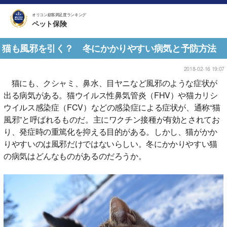
オリコン顧客満足度ランキング
ペット保険
猫も風邪を引く？ 冬にかかりやすい病気と予防方法
2018-02-16 19:07
猫にも、クシャミ、鼻水、目ヤニなど風邪のような症状が
出る病気がある。猫ウイルス性鼻気管炎（FHV）や猫カリシ
ウイルス感染症（FCV）などの感染症による症状が、通称“猫
風邪”と呼ばれるものだ。主にワクチン接種が有効とされてお
り、発症時の重篤化を抑える目的がある。しかし、猫がかか
りやすいのは風邪だけではないらしい。冬にかかりやすい猫
の病気はどんなものがあるのだろうか。