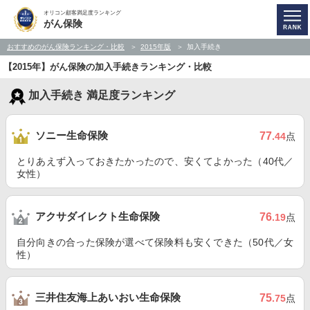
オリコン顧客満足度ランキング
がん保険
おすすめのがん保険ランキング・比較
2015年版
加入手続き
【2015年】がん保険の加入手続きランキング・比較
加入手続き 満足度ランキング
ソニー生命保険
77
.44
点
とりあえず入っておきたかったので、安くてよかった（40代／
女性）
アクサダイレクト生命保険
76
.19
点
自分向きの合った保険が選べて保険料も安くできた（50代／女
性）
三井住友海上あいおい生命保険
75
.75
点