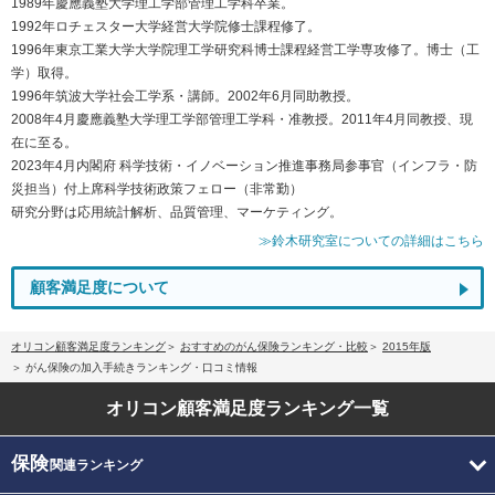
1989年慶應義塾大学理工学部管理工学科卒業。
1992年ロチェスター大学経営大学院修士課程修了。
1996年東京工業大学大学院理工学研究科博士課程経営工学専攻修了。博士（工
学）取得。
1996年筑波大学社会工学系・講師。2002年6月同助教授。
2008年4月慶應義塾大学理工学部管理工学科・准教授。2011年4月同教授、現
在に至る。
2023年4月内閣府 科学技術・イノベーション推進事務局参事官（インフラ・防
災担当）付上席科学技術政策フェロー（非常勤）
研究分野は応用統計解析、品質管理、マーケティング。
≫鈴木研究室についての詳細はこちら
顧客満足度について
オリコン顧客満足度ランキング
おすすめのがん保険ランキング・比較
2015年版
がん保険の加入手続きランキング・口コミ情報
オリコン顧客満足度
ランキング一覧
保険
関連ランキング