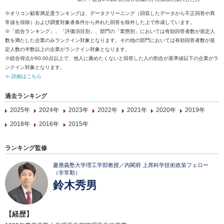
※オリコン顧客満足度ランキングは、データクリーニング（回収したデータから不正回答や異
常値を排除）および調査対象者条件から外れた回答を除外した上で作成しています。
※「総合ランキング」、「評価項目別」、部門の「業態別」においては有効回答者数が規定人
数を満たした企業のみランクイン対象となります。その他の部門においては有効回答者数が規
定人数の半数以上の企業がランクイン対象となります。
※総合得点が60.00点以上で、他人に薦めたくないと回答した人の割合が基準値以下の企業がラ
ンクイン対象となります。
≫ 詳細はこちら
過去ランキング
2025年
2024年
2023年
2022年
2021年
2020年
2019年
2018年
2016年
2015年
ランキング監修
慶應義塾大学理工学部教授／内閣府 上席科学技術政策フェロー
（非常勤）
鈴木秀男
【経歴】