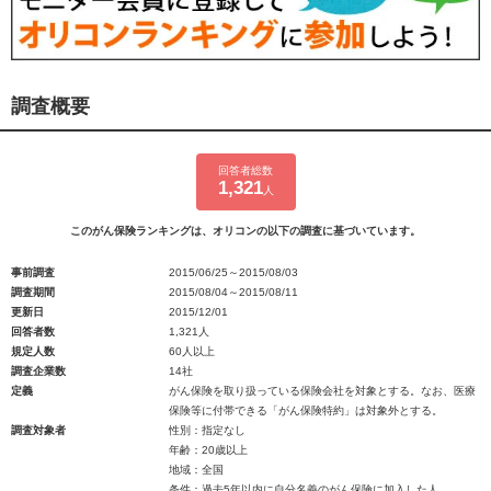
調査概要
回答者総数
1,321
人
このがん保険ランキングは、オリコンの以下の調査に基づいています。
事前調査
2015/06/25～2015/08/03
調査期間
2015/08/04～2015/08/11
更新日
2015/12/01
回答者数
1,321人
規定人数
60人以上
調査企業数
14社
定義
がん保険を取り扱っている保険会社を対象とする。なお、医療
保険等に付帯できる「がん保険特約」は対象外とする。
調査対象者
性別：指定なし
年齢：20歳以上
地域：全国
条件：過去5年以内に自分名義のがん保険に加入した人