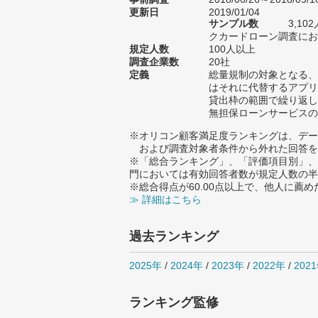
更新日
2019/01/04
サンプル数
3,1
クカードローン調査におけ
規定人数
100人以上
調査企業数
20社
定義
総量規制の対象となる、
はそれに代替するアプリ
貸出枠の範囲で繰り返し
無担保ローンサービスの
※オリコン顧客満足度ランキングは、デー
および調査対象者条件から外れた回答を
※「総合ランキング」、「評価項目別」、
門においては有効回答者数が規定人数の半
※総合得点が60.00点以上で、他人に
≫ 詳細はこちら
過去ランキング
2025年
/
2024年
/
2023年
/
2022年
/
202
ランキング監修