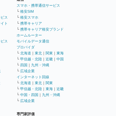
ト
スマホ・携帯通信サービス
└
格安SIM
ービス
└
格安スマホ
サイト
└
携帯キャリア
└
携帯キャリア格安ブランド
ホームルーター
ービス
モバイルデータ通信
ト
プロバイダ
└
北海道
｜
東北
｜
関東
｜
東海
└
甲信越・北陸
｜
近畿
｜
中国
└
四国
｜
九州・沖縄
職
└
広域企業
インターネット回線
遣
└
北海道
｜
東北
｜
関東
└
甲信越・北陸
｜
東海
｜
近畿
ス
└
中国・四国
｜
九州・沖縄
└
広域企業
専門家評価