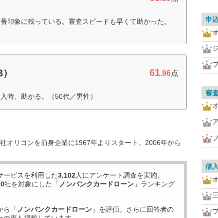
申
一番印象に残っている。審査スピードも早くて助かった。
61
B）
.96
点
審
入時、助かる。（50代／男性）
オリコンを前身企業に1967年よりスタート。2006年から
借
サービスを利用した
3,102
人にアンケート調査を実施。
20
社を対象にした「
ノンバンクカードローン
」ランキング
から「
ノンバンクカードローン
」を評価。さらに回答者の