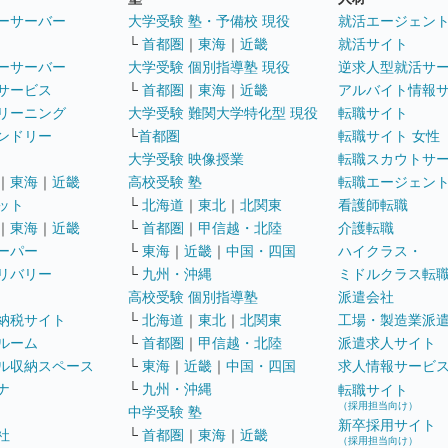
ーサーバー
大学受験 塾・予備校 現役
就活エージェン
└
首都圏
｜
東海
｜
近畿
就活サイト
ーサーバー
大学受験 個別指導塾 現役
逆求人型就活サ
サービス
└
首都圏
｜
東海
｜
近畿
アルバイト情報
リーニング
大学受験 難関大学特化型 現役
転職サイト
ンドリー
└
首都圏
転職サイト 女性
大学受験 映像授業
転職スカウトサ
｜
東海
｜
近畿
高校受験 塾
転職エージェン
ット
└
北海道
｜
東北
｜
北関東
看護師転職
｜
東海
｜
近畿
└
首都圏
｜
甲信越・北陸
介護転職
ーパー
└
東海
｜
近畿
｜
中国・四国
ハイクラス・
リバリー
└
九州・沖縄
ミドルクラス転
高校受験 個別指導塾
派遣会社
納税サイト
└
北海道
｜
東北
｜
北関東
工場・製造業派
ルーム
└
首都圏
｜
甲信越・北陸
派遣求人サイト
ル収納スペース
└
東海
｜
近畿
｜
中国・四国
求人情報サービ
ナ
└
九州・沖縄
転職サイト
（採用担当向け）
中学受験 塾
新卒採用サイト
社
└
首都圏
｜
東海
｜
近畿
（採用担当向け）