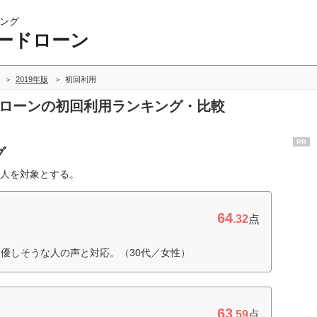
ング
ードローン
2019年版
初回利用
ドローンの初回利用ランキング・比較
PR
グ
人を対象とする。
64
.32
点
優しそうな人の声と対応。（30代／女性）
63
.59
点