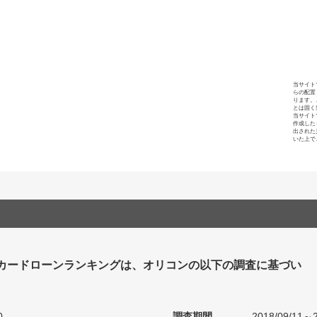
当サイト
らの配置
ります。
とは固く
当サイト
作成した
出された
いた上で
カードローンランキングは、オリコンの以下の調査に基づい
0
調査期間
2018/09/11～2