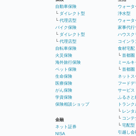
自動車保険
ウォータ
└
ダイレクト型
浄水型
└
代理店型
ウォータ
バイク保険
家事代行
└
ダイレクト型
ハウスク
└
代理店型
コインラ
自転車保険
食材宅配
火災保険
└
首都圏
海外旅行保険
ミールキ
ペット保険
└
首都圏
生命保険
ネットス
医療保険
フードデ
がん保険
サービス
学資保険
ふるさと
保険相談ショップ
トランク
└
レンタ
└
コンテ
金融
└
宅配型
ネット証券
引越し会
NISA