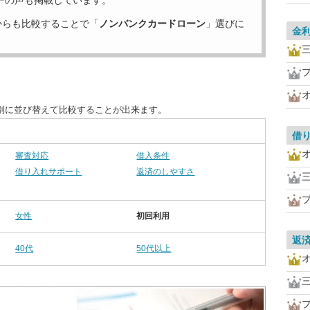
ーの声も掲載しています。
からも比較することで「
ノンバンクカードローン
」選びに
金
別に並び替えて比較することが出来ます。
借
審査対応
借入条件
借り入れサポート
返済のしやすさ
女性
初回利用
返
40代
50代以上