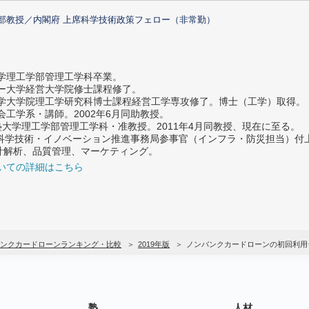
部教授／内閣府 上席科学技術政策フェロー（非常勤）
大学理工学部管理工学科卒業。
ター大学経営大学院修士課程修了。
大学大学院理工学研究科博士課程経営工学専攻修了。博士（工学）取得。
社会工学系・講師。2002年6月同助教授。
義塾大学理工学部管理工学科・准教授。2011年4月同教授、現在に至る。
府 科学技術・イノベーション推進事務局参事官（インフラ・防災担当）
計解析、品質管理、マーケティング。
いての詳細はこちら
ンクカードローンランキング・比較
2019年版
ノンバンクカードローンの初回利用
塾
人材