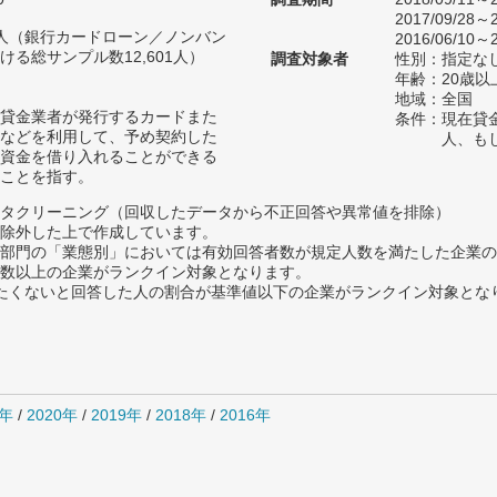
2017/09/28～2
02人（銀行カードローン／ノンバン
2016/06/10～2
る総サンプル数12,601人）
調査対象者
性別：指定な
年齢：20歳以
地域：全国
貸金業者が発行するカードまた
条件：現在貸
などを利用して、予め契約した
人、も
資金を借り入れることができる
ことを指す。
タクリーニング（回収したデータから不正回答や異常値を排除）
除外した上で作成しています。
部門の「業態別」においては有効回答者数が規定人数を満たした企業の
数以上の企業がランクイン対象となります。
薦めたくないと回答した人の割合が基準値以下の企業がランクイン対象とな
1年
/
2020年
/
2019年
/
2018年
/
2016年