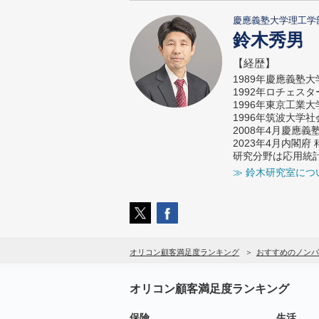
慶應義塾大学理工学
鈴木秀男
【経歴】
1989年慶應義塾
1992年ロチェス
1996年東京工業
1996年筑波大学
2008年4月慶應
2023年4月内閣
研究分野は応用統
≫ 鈴木研究室につ
オリコン顧客満足度ランキング
おすすめのノンバ
オリコン顧客満足度ランキング
保険
生活