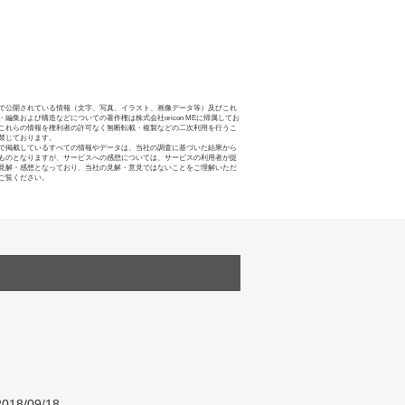
で公開されている情報（文字、写真、イラスト、画像データ等）及びこれ
・編集および構造などについての著作権は株式会社oricon MEに帰属してお
これらの情報を権利者の許可なく無断転載・複製などの二次利用を行うこ
禁じております。
で掲載しているすべての情報やデータは、当社の調査に基づいた結果から
ものとなりますが、サービスへの感想については、サービスの利用者が提
見解・感想となっており、当社の見解・意見ではないことをご理解いただ
ご覧ください。
018/09/18