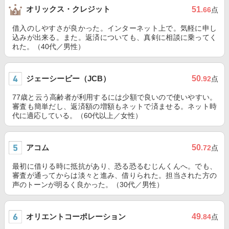
オリックス・クレジット
51
.66
点
借入のしやすさが良かった。インターネット上で。気軽に申し
込みが出来る。また。返済についても、真剣に相談に乗ってく
れた。（40代／男性）
ジェーシービー（JCB）
50
.92
点
77歳と云う高齢者が利用するには少額で良いので使いやすい。
審査も簡単だし、返済額の増額もネットで済ませる。ネット時
代に適応している。（60代以上／女性）
アコム
50
.72
点
最初に借りる時に抵抗があり、恐る恐るむじんくんへ。でも、
審査が通ってからは淡々と進み、借りられた。担当された方の
声のトーンが明るく良かった。（30代／男性）
オリエントコーポレーション
49
.84
点