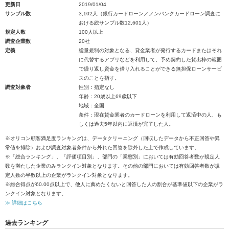
更新日
2019/01/04
サンプル数
3,102人（銀行カードローン／ノンバンクカードローン調査に
おける総サンプル数12,601人）
規定人数
100人以上
調査企業数
20社
定義
総量規制の対象となる、貸金業者が発行するカードまたはそれ
に代替するアプリなどを利用して、予め契約した貸出枠の範囲
で繰り返し資金を借り入れることができる無担保ローンサービ
スのことを指す。
調査対象者
性別：指定なし
年齢：20歳以上69歳以下
地域：全国
条件：現在貸金業者のカードローンを利用して返済中の人、も
しくは過去5年以内に返済が完了した人。
※オリコン顧客満足度ランキングは、データクリーニング（回収したデータから不正回答や異
常値を排除）および調査対象者条件から外れた回答を除外した上で作成しています。
※「総合ランキング」、「評価項目別」、部門の「業態別」においては有効回答者数が規定人
数を満たした企業のみランクイン対象となります。その他の部門においては有効回答者数が規
定人数の半数以上の企業がランクイン対象となります。
※総合得点が60.00点以上で、他人に薦めたくないと回答した人の割合が基準値以下の企業がラ
ンクイン対象となります。
≫ 詳細はこちら
過去ランキング