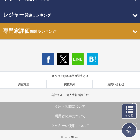
レジャー
関連ランキング
専門家評価
関連ランキング
オリコン顧客満足度調査とは
調査方法
掲載規約
お問い合わせ
会社概要
個人情報保護方針
引用・転載について
もくじ
利用者の声について
当サイトで公開されている情報（文字、写真、イラスト、画像データ等）及びこれらの配置・
編集および構造などについての著作権は株式会社oricon MEに帰属しております。
クッキーの使用について
当サイトに掲載している内容はすべてサービスの利用者が提出された見解・感想です。
これらの情報を権利者の許可なく無断転載・複製などの二次利用を行うことは固く禁じており
Top
弊社が内容について正確性を含め一切保証するものではありません。
ます。
このサイトでは Cookie を使用して、ユーザーに合わせたコンテンツや広告の表示、ソーシャル
© oricon ME inc.
弊社の見解・ 意見ではないことをご理解いただいた上でご覧ください。