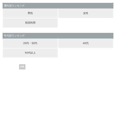
属性別ランキング
男性
女性
初回利用
年代別ランキング
20代・30代
40代
50代以上
PR