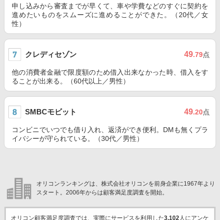
申し込みから審査までが早くて、車や学費などのすぐに契約を
進めたいものをスムーズに進めることができた。（20代／女
性）
クレディセゾン
49
.79
点
他の消費者金融で限度額のため借入出来なかった時、借入をす
ることが出来る。（60代以上／男性）
SMBCモビット
49
.20
点
コンビニでいつでも借り入れ、返済ができ便利。DMも無くプラ
イバシーが守られている。（30代／男性）
オリコンランキングは、株式会社オリコンを前身企業に1967年より
スタート。2006年からは顧客満足度調査を開始。
オリコン顧客満足度調査では、実際にサービスを利用した
3,102
人にアンケ