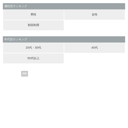
属性別ランキング
男性
女性
初回利用
年代別ランキング
20代・30代
40代
50代以上
PR