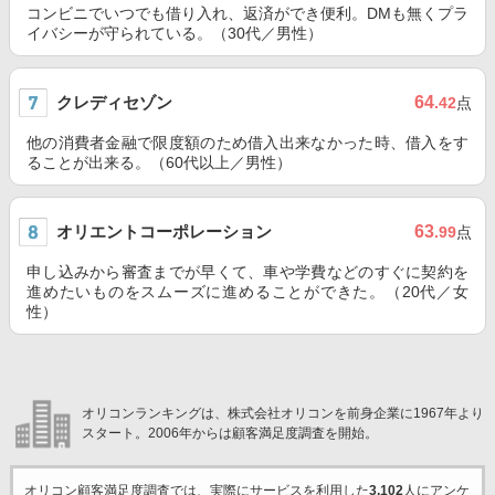
コンビニでいつでも借り入れ、返済ができ便利。DMも無くプラ
イバシーが守られている。（30代／男性）
クレディセゾン
64
.42
点
他の消費者金融で限度額のため借入出来なかった時、借入をす
ることが出来る。（60代以上／男性）
オリエントコーポレーション
63
.99
点
申し込みから審査までが早くて、車や学費などのすぐに契約を
進めたいものをスムーズに進めることができた。（20代／女
性）
オリコンランキングは、株式会社オリコンを前身企業に1967年より
スタート。2006年からは顧客満足度調査を開始。
オリコン顧客満足度調査では、実際にサービスを利用した
3,102
人にアンケ