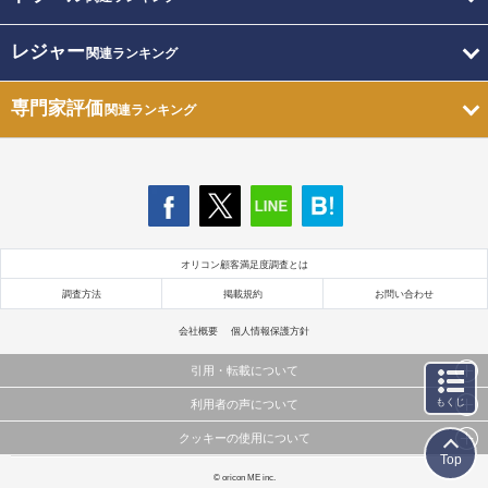
レジャー
関連ランキング
専門家評価
関連ランキング
オリコン顧客満足度調査とは
調査方法
掲載規約
お問い合わせ
会社概要
個人情報保護方針
引用・転載について
もくじ
利用者の声について
当サイトで公開されている情報（文字、写真、イラスト、画像データ等）及びこれらの配置・
編集および構造などについての著作権は株式会社oricon MEに帰属しております。
クッキーの使用について
当サイトに掲載している内容はすべてサービスの利用者が提出された見解・感想です。
これらの情報を権利者の許可なく無断転載・複製などの二次利用を行うことは固く禁じており
Top
弊社が内容について正確性を含め一切保証するものではありません。
ます。
このサイトでは Cookie を使用して、ユーザーに合わせたコンテンツや広告の表示、ソーシャル
© oricon ME inc.
弊社の見解・ 意見ではないことをご理解いただいた上でご覧ください。