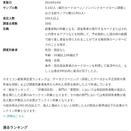
更新日
2019/01/04
サンプル数
3,102人（銀行カードローン／ノンバンクカードローン調査に
おける総サンプル数12,601人）
規定人数
100人以上
調査企業数
20社
定義
総量規制の対象となる、貸金業者が発行するカードまたはそれ
に代替するアプリなどを利用して、予め契約した貸出枠の範囲
で繰り返し資金を借り入れることができる無担保ローンサービ
スのことを指す。
調査対象者
性別：指定なし
年齢：20歳以上69歳以下
地域：全国
条件：現在貸金業者のカードローンを利用して返済中の人、も
しくは過去5年以内に返済が完了した人。
※オリコン顧客満足度ランキングは、データクリーニング（回収したデータから不正回答や異
常値を排除）および調査対象者条件から外れた回答を除外した上で作成しています。
※「総合ランキング」、「評価項目別」、部門の「業態別」においては有効回答者数が規定人
数を満たした企業のみランクイン対象となります。その他の部門においては有効回答者数が規
定人数の半数以上の企業がランクイン対象となります。
※総合得点が60.00点以上で、他人に薦めたくないと回答した人の割合が基準値以下の企業がラ
ンクイン対象となります。
≫ 詳細はこちら
過去ランキング