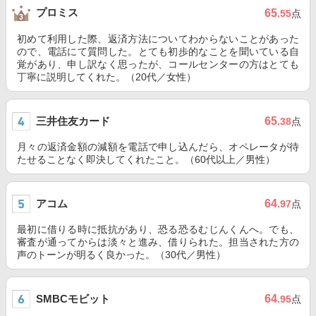
プロミス
65
.55
点
初めて利用した際、返済方法についてわからないことがあった
ので、電話にて質問した。とても初歩的なことを聞いている自
覚があり、申し訳なく思ったが、コールセンターの方はとても
丁寧に説明してくれた。（20代／女性）
三井住友カード
65
.38
点
月々の返済金額の減額を電話で申し込んだら、オペレータが待
たせることなく即決してくれたこと。（60代以上／男性）
アコム
64
.97
点
最初に借りる時に抵抗があり、恐る恐るむじんくんへ。でも、
審査が通ってからは淡々と進み、借りられた。担当された方の
声のトーンが明るく良かった。（30代／男性）
SMBCモビット
64
.95
点