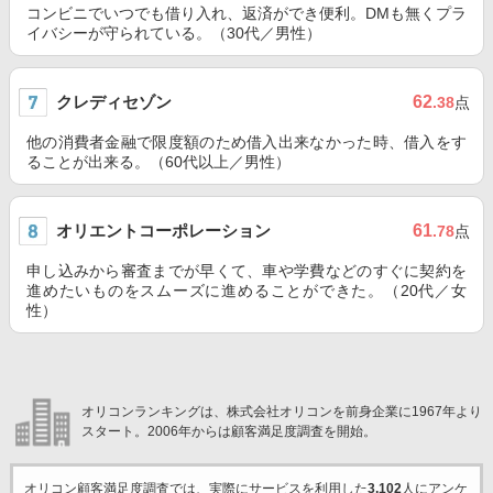
コンビニでいつでも借り入れ、返済ができ便利。DMも無くプラ
イバシーが守られている。（30代／男性）
クレディセゾン
62
.38
点
他の消費者金融で限度額のため借入出来なかった時、借入をす
ることが出来る。（60代以上／男性）
オリエントコーポレーション
61
.78
点
申し込みから審査までが早くて、車や学費などのすぐに契約を
進めたいものをスムーズに進めることができた。（20代／女
性）
オリコンランキングは、株式会社オリコンを前身企業に1967年より
スタート。2006年からは顧客満足度調査を開始。
オリコン顧客満足度調査では、実際にサービスを利用した
3,102
人にアンケ