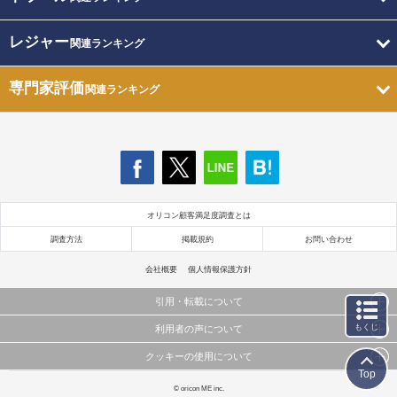
レジャー
関連ランキング
専門家評価
関連ランキング
オリコン顧客満足度調査とは
調査方法
掲載規約
お問い合わせ
会社概要
個人情報保護方針
引用・転載について
もくじ
利用者の声について
当サイトで公開されている情報（文字、写真、イラスト、画像データ等）及びこれらの配置・
編集および構造などについての著作権は株式会社oricon MEに帰属しております。
クッキーの使用について
当サイトに掲載している内容はすべてサービスの利用者が提出された見解・感想です。
これらの情報を権利者の許可なく無断転載・複製などの二次利用を行うことは固く禁じており
Top
弊社が内容について正確性を含め一切保証するものではありません。
ます。
このサイトでは Cookie を使用して、ユーザーに合わせたコンテンツや広告の表示、ソーシャル
© oricon ME inc.
弊社の見解・ 意見ではないことをご理解いただいた上でご覧ください。