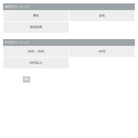
属性別ランキング
男性
女性
初回利用
年代別ランキング
20代・30代
40代
50代以上
PR