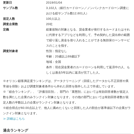
更新日
2019/01/04
サンプル数
3,102人（銀行カードローン／ノンバンクカードローン調査に
おける総サンプル数12,601人）
規定人数
100人以上
調査企業数
20社
定義
総量規制の対象となる、貸金業者が発行するカードまたはそれ
に代替するアプリなどを利用して、予め契約した貸出枠の範囲
で繰り返し資金を借り入れることができる無担保ローンサービ
スのことを指す。
調査対象者
性別：指定なし
年齢：20歳以上69歳以下
地域：全国
条件：現在貸金業者のカードローンを利用して返済中の人、も
しくは過去5年以内に返済が完了した人。
※オリコン顧客満足度ランキングは、データクリーニング（回収したデータから不正回答や異
常値を排除）および調査対象者条件から外れた回答を除外した上で作成しています。
※「総合ランキング」、「評価項目別」、部門の「業態別」においては有効回答者数が規定人
数を満たした企業のみランクイン対象となります。その他の部門においては有効回答者数が規
定人数の半数以上の企業がランクイン対象となります。
※総合得点が60.00点以上で、他人に薦めたくないと回答した人の割合が基準値以下の企業がラ
ンクイン対象となります。
≫ 詳細はこちら
過去ランキング