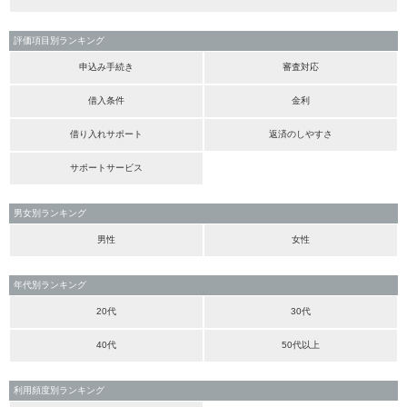
評価項目別ランキング
申込み手続き
審査対応
借入条件
金利
借り入れサポート
返済のしやすさ
サポートサービス
男女別ランキング
男性
女性
年代別ランキング
20代
30代
40代
50代以上
利用頻度別ランキング