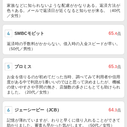
家族などに知られないような配慮がかなりある。返済方法が
色々ある。メールで返済日が近くなると知らせが来る。（40代
／女性）
SMBCモビット
65
.4
点
返済時の手数料がかからない。借入時の入金スピードが早い。
（50代／男性）
プロミス
65
.3
点
お金を借りるのが初めてだった当時、調べてみて利用者や信用
度がある中で利息が1番いいのではと思って決めましたが、機械
の使いやすさや手間の無さ、店舗数の多さにもとても助けられ
ました。（20代／女性）
ジェーシービー（JCB）
64
.3
点
記憶が薄れていますが、わりと早くに借り入れることができて
助かりました。審査も早かった気がします。（50代／女性）