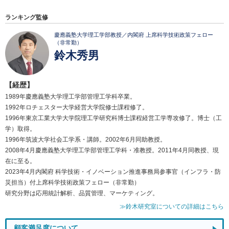
ランキング監修
慶應義塾大学理工学部教授／内閣府 上席科学技術政策フェロー
（非常勤）
鈴木秀男
【経歴】
1989年慶應義塾大学理工学部管理工学科卒業。
1992年ロチェスター大学経営大学院修士課程修了。
1996年東京工業大学大学院理工学研究科博士課程経営工学専攻修了。博士（工
学）取得。
1996年筑波大学社会工学系・講師。2002年6月同助教授。
2008年4月慶應義塾大学理工学部管理工学科・准教授。2011年4月同教授、現
在に至る。
2023年4月内閣府 科学技術・イノベーション推進事務局参事官（インフラ・防
災担当）付上席科学技術政策フェロー（非常勤）
研究分野は応用統計解析、品質管理、マーケティング。
≫鈴木研究室についての詳細はこちら
顧客満足度について