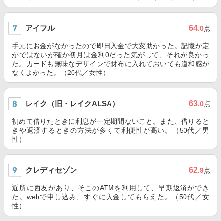
アイフル
64
.0
点
手元にお金がなかったので即日入金で大変助かった。記憶が定
かではないが確か初月は金利0だった気がして、それが良かっ
た。カードも無味なデザインで財布に入れておいても違和感が
なくよかった。（20代／女性）
レイク（旧・レイクALSA）
63
.0
点
初めて借りたときに利息が一定期間ないこと。また、借りると
きや返済するときの方法が多くて利便性が高い。（50代／男
性）
クレディセゾン
62
.9
点
近所に西友があり、そこのATMを利用して、早期返済ができ
た。webで申し込み、すぐに入金してもらえた。（50代／女
性）