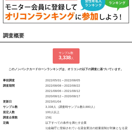
調査概要
サンプル数
3,338
人
このノンバンクカードローンランキングは、オリコンの以下の調査に基づいています。
事前調査
2022/05/31～2022/08/05
調査期間
2022/08/08～2022/08/22
2021/08/06～2021/08/12
2020/08/12～2020/08/17
更新日
2023/01/04
サンプル数
3,338人（調査時サンプル数3,880人）
規定人数
100人以上
調査企業数
15社
定義
以下すべての条件を満たす企業
1)金融庁に登録されている貸金業法の総量規制が対象となる貸