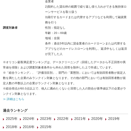
金業者
2)契約した貸出枠の範囲で繰り返し借り入れができる無担保ロ
ーンサービスを取り扱う
3)発行するカードまたは代替するアプリなどを利用して融資業
務を行う
調査対象者
性別：指定なし
年齢：20～69歳
地域：全国
条件：過去5年以内に貸金業者のカードローンまたは代替する
アプリなどのカードレスローンを利用し、返済中もしくは返済
が完了した人
※オリコン顧客満足度ランキングは、データクリーニング（回収したデータから不正回答や異
常値を排除）および調査対象者条件から外れた回答を除外した上で作成しています。
※「総合ランキング」、「評価項目別」、部門の「業態別」においては有効回答者数が規定人
数を満たした企業のみランクイン対象となります。その他の部門においては有効回答者数が規
定人数の半数以上の企業がランクイン対象となります。
※総合得点が60.0点以上で、他人に薦めたくないと回答した人の割合が基準値以下の企業がラ
ンクイン対象となります。
≫ 詳細はこちら
過去ランキング
2025年
2024年
2023年
2022年
2021年
2020年
2019年
2018年
2016年
2015年