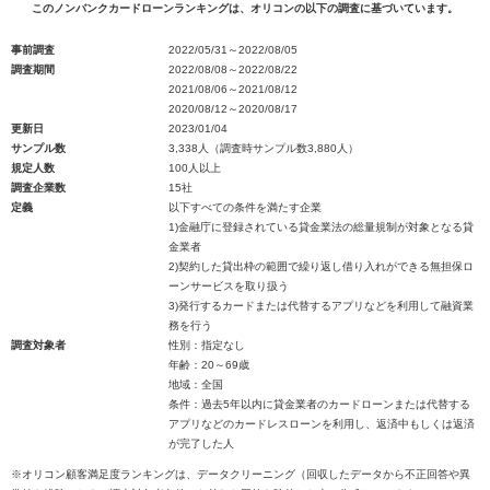
このノンバンクカードローンランキングは、オリコンの以下の調査に基づいています。
事前調査
2022/05/31～2022/08/05
調査期間
2022/08/08～2022/08/22
2021/08/06～2021/08/12
2020/08/12～2020/08/17
更新日
2023/01/04
サンプル数
3,338人（調査時サンプル数3,880人）
規定人数
100人以上
調査企業数
15社
定義
以下すべての条件を満たす企業
1)金融庁に登録されている貸金業法の総量規制が対象となる貸
金業者
2)契約した貸出枠の範囲で繰り返し借り入れができる無担保ロ
ーンサービスを取り扱う
3)発行するカードまたは代替するアプリなどを利用して融資業
務を行う
調査対象者
性別：指定なし
年齢：20～69歳
地域：全国
条件：過去5年以内に貸金業者のカードローンまたは代替する
アプリなどのカードレスローンを利用し、返済中もしくは返済
が完了した人
※オリコン顧客満足度ランキングは、データクリーニング（回収したデータから不正回答や異