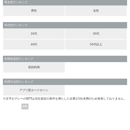
男女別ランキング
男性
女性
年代別ランキング
20代
30代
40代
50代以上
利用頻度別ランキング
初回利用
利用方法別ランキング
アプリ型カードローン
※文字がグレーの部門は当社規定の条件を満たした企業が2社未満のため発表しておりません。
PR