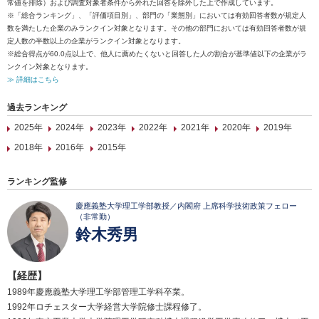
常値を排除）および調査対象者条件から外れた回答を除外した上で作成しています。
※「総合ランキング」、「評価項目別」、部門の「業態別」においては有効回答者数が規定人
数を満たした企業のみランクイン対象となります。その他の部門においては有効回答者数が規
定人数の半数以上の企業がランクイン対象となります。
※総合得点が60.0点以上で、他人に薦めたくないと回答した人の割合が基準値以下の企業がラ
ンクイン対象となります。
≫ 詳細はこちら
過去ランキング
2025年
2024年
2023年
2022年
2021年
2020年
2019年
2018年
2016年
2015年
ランキング監修
慶應義塾大学理工学部教授／内閣府 上席科学技術政策フェロー
（非常勤）
鈴木秀男
【経歴】
1989年慶應義塾大学理工学部管理工学科卒業。
1992年ロチェスター大学経営大学院修士課程修了。