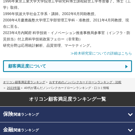
1996年東京工業大学大学院理工学研究科博士課程経営工学専攻修了。博士（工
学）取得。
1996年筑波大学社会工学系・講師。2002年6月同助教授。
2008年4月慶應義塾大学理工学部管理工学科・准教授。2011年4月同教授、現
在に至る。
2023年4月内閣府 科学技術・イノベーション推進事務局参事官（インフラ・防
災担当）付上席科学技術政策フェロー（非常勤）
研究分野は応用統計解析、品質管理、マーケティング。
≫鈴木研究室についての詳細はこちら
顧客満足度について
オリコン顧客満足度ランキング
おすすめのノンバンクカードローンランキング・比較
2023年版
40代が選んだノンバンクカードローンランキング・口コミ情報
オリコン顧客満足度
ランキング一覧
保険
関連ランキング
金融
関連ランキング