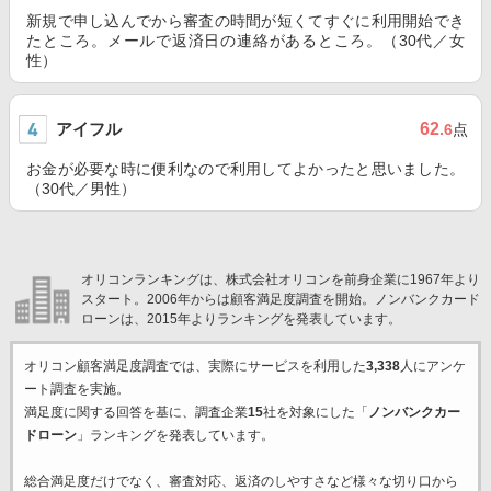
新規で申し込んでから審査の時間が短くてすぐに利用開始でき
たところ。メールで返済日の連絡があるところ。（30代／女
性）
アイフル
62
.6
点
お金が必要な時に便利なので利用してよかったと思いました。
（30代／男性）
オリコンランキングは、株式会社オリコンを前身企業に1967年より
スタート。2006年からは顧客満足度調査を開始。ノンバンクカード
ローンは、2015年よりランキングを発表しています。
オリコン顧客満足度調査では、実際にサービスを利用した
3,338
人にアンケ
ート調査を実施。
満足度に関する回答を基に、調査企業
15
社を対象にした「
ノンバンクカー
ドローン
」ランキングを発表しています。
総合満足度だけでなく、審査対応、返済のしやすさなど様々な切り口から