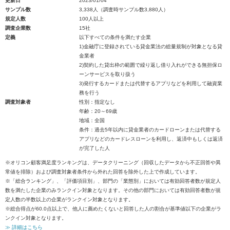
更新日
2023/01/04
サンプル数
3,338人（調査時サンプル数3,880人）
規定人数
100人以上
調査企業数
15社
定義
以下すべての条件を満たす企業
1)金融庁に登録されている貸金業法の総量規制が対象となる貸
金業者
2)契約した貸出枠の範囲で繰り返し借り入れができる無担保ロ
ーンサービスを取り扱う
3)発行するカードまたは代替するアプリなどを利用して融資業
務を行う
調査対象者
性別：指定なし
年齢：20～69歳
地域：全国
条件：過去5年以内に貸金業者のカードローンまたは代替する
アプリなどのカードレスローンを利用し、返済中もしくは返済
が完了した人
※オリコン顧客満足度ランキングは、データクリーニング（回収したデータから不正回答や異
常値を排除）および調査対象者条件から外れた回答を除外した上で作成しています。
※「総合ランキング」、「評価項目別」、部門の「業態別」においては有効回答者数が規定人
数を満たした企業のみランクイン対象となります。その他の部門においては有効回答者数が規
定人数の半数以上の企業がランクイン対象となります。
※総合得点が60.0点以上で、他人に薦めたくないと回答した人の割合が基準値以下の企業がラ
ンクイン対象となります。
≫ 詳細はこちら