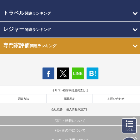
トラベル
関連ランキング
レジャー
関連ランキング
専門家評価
関連ランキング
オリコン顧客満足度調査とは
調査方法
掲載規約
お問い合わせ
会社概要
個人情報保護方針
引用・転載について
もくじ
利用者の声について
当サイトで公開されている情報（文字、写真、イラスト、画像データ等）及びこれらの配置・
編集および構造などについての著作権は株式会社oricon MEに帰属しております。