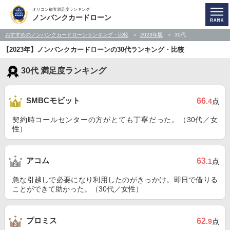
オリコン顧客満足度ランキング
ノンバンクカードローン
おすすめのノンバンクカードローンランキング・比較
2023年版
30代
【2023年】ノンバンクカードローンの30代ランキング・比較
30代 満足度ランキング
SMBCモビット
66
.4
点
契約時コールセンターの方がとても丁寧だった。（30代／女
性）
アコム
63
.1
点
急な引越しで必要になり利用したのがきっかけ。即日で借りる
ことができて助かった。（30代／女性）
プロミス
62
.9
点