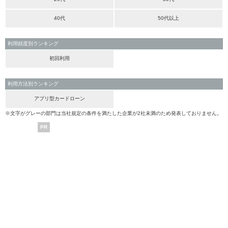
40代
50代以上
利用頻度別ランキング
初回利用
利用方法別ランキング
アプリ型カードローン
※文字がグレーの部門は当社規定の条件を満たした企業が2社未満のため発表しておりません。
PR