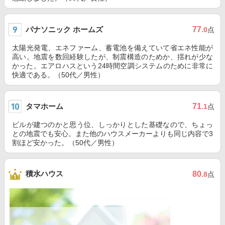
パナソニック ホームズ
77
.0
点
太陽光発電、エネファーム、蓄電池を備えていて省エネ性能が
高い。地震を数回経験したが、制震構造のためか、揺れが少な
かった。エアロハスという24時間空調システムのために非常に
快適である。（50代／男性）
タマホーム
71
.1
点
ビルが建つのかと思う位、しっかりとした基礎なので、ちょっ
との地震でも安心。また他のハウスメーカーよりも同じ内容で3
割ほど安かった。（50代／男性）
積水ハウス
80
.8
点