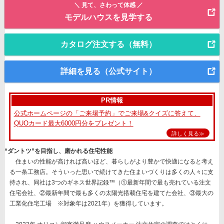
＼ 見て、さわって体感 ／
モデルハウスを見学する
カタログ注文する（無料）
詳細を見る（公式サイト）
PR情報
公式ホームページの「ご来場予約」でご来場&クイズに答えて、
QUOカード最大6000円分をプレゼント！
詳しく見る≫
“ダントツ”を目指し、磨かれる住宅性能
住まいの性能が高ければ高いほど、暮らしがより豊かで快適になると考え
る一条工務店。そういった思いで続けてきた住まいづくりは多くの人々に支
持され、同社は
3つのギネス世界記録™（①最新年間で最も売れている注文
住宅会社、②最新年間で最も多くの太陽光搭載住宅を建てた会社、③最大の
工業化住宅工場 ※対象年は2021年）を獲得
しています。