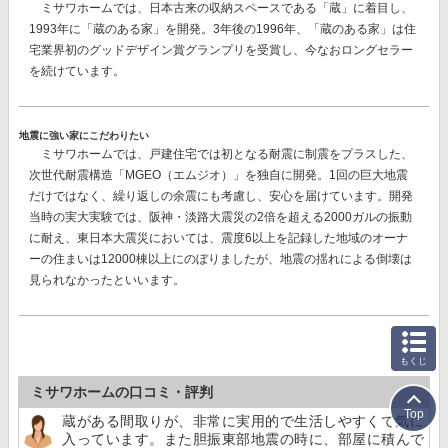
ミサワホームでは、日本古来の収納スペースである「蔵」に着目し、
1993年に「蔵のある家」を開発。3年後の1996年、「蔵のある家」は住
宅業界初のグッドデザイン賞グランプリを受賞し、今なおロングセラー
を続けています。
地震に強い家にこだわりたい
ミサワホームでは、戸建住宅では初となる耐震に制震をプラスした、
次世代耐震構造「MGEO（エムジオ）」を独自に開発。
1回の巨大地震
だけではなく、繰り返しの余震にも考慮し、安心を届けています。開発
当時の実大実験では、阪神・淡路大震災の2倍を超える2000ガルの振動
に耐え、東日本大震災においては、震度6以上を記録した地域のオーナ
ーの住まいは12000棟以上にのぼりましたが、地震の揺れによる倒壊は
見られなかったといいます。
もくじ
ミサワホームの口コミ・評判
Top
蔵がある間取りが、非常に実用的で生活しやすくて気に
入っています。また胆振東部地震の時に、部屋に積んで