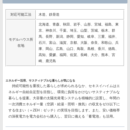
対応可能工法
木造、鉄骨造
北海道、青森、秋田、岩手、山形、宮城、福島、東
京、神奈川、千葉、埼玉、山梨、茨城、栃木、群
馬、長野、新潟、静岡、愛知、岐阜、三重、福井、
モデルハウス所
石川、富山、滋賀、京都、大阪、奈良、和歌山、兵
在地
庫、岡山、広島、山口、鳥取、島根、香川、徳島、
高知、愛媛、福岡、佐賀、長崎、大分、熊本、宮
崎、鹿児島
エネルギー活用、サスティナブルな暮らしが気になる
持続可能性を重視した暮らしが求められるなか、セキスイハイムはエ
ネルギー自給自足型を目指し、環境に負荷をかけないサスティナブルな
暮らしを提案。大容量の太陽光発電システムを積極的に設置し、
年間の
一次消費エネルギー量（空調・給湯・照明・換気）の収支をゼロ以下に
する
住まい（＝ZEH：ゼッチ）の実現を目指します。また、安い価格帯
の深夜電力を電力会社から購入し、翌日に備える
「蓄電池」
も活用。