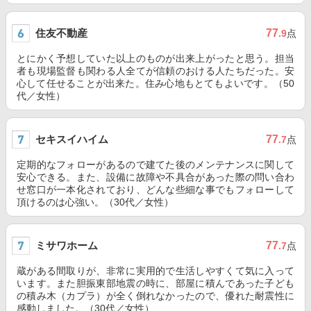
住友不動産
77
.9
点
とにかく予想していた以上のものが出来上がったと思う。担当
者も現場監督も関わる人全てが信頼のおける人たちだった。安
心して任せることが出来た。住み心地もとてもよいです。（50
代／女性）
セキスイハイム
77
.7
点
定期的なフォローがあるので建てた後のメンテナンスに関して
安心できる。また、設備に故障や不具合があった際の問い合わ
せ窓口が一本化されており、どんな些細な事でもフォローして
頂けるのは心強い。（30代／女性）
ミサワホーム
77
.7
点
蔵がある間取りが、非常に実用的で生活しやすくて気に入って
います。また胆振東部地震の時に、部屋に積んであった子ども
の積み木（カプラ）が全く倒れなかったので、優れた耐震性に
感動しました。（30代／女性）