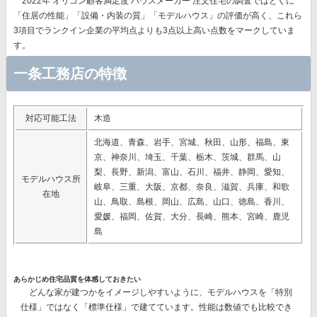
2022年 オリコン顧客満足度 ハウスメーカー 注文住宅の調査ではとくに
「住居の性能」「設備・内装の質」「モデルハウス」
の評価が高く、これら
3項目でランクイン企業の平均点よりも3点以上高い点数をマークしていま
す。
一条工務店の特徴
対応可能工法
木造
北海道、青森、岩手、宮城、秋田、山形、福島、東
京、神奈川、埼玉、千葉、栃木、茨城、群馬、山
梨、長野、新潟、富山、石川、福井、静岡、愛知、
モデルハウス所
岐阜、三重、大阪、京都、奈良、滋賀、兵庫、和歌
在地
山、鳥取、島根、岡山、広島、山口、徳島、香川、
愛媛、福岡、佐賀、大分、長崎、熊本、宮崎、鹿児
島
あらかじめ住宅品質を体感しておきたい
どんな家が建つかをイメージしやすいように、モデルハウスを「特別
仕様」ではなく「標準仕様」で建てています。性能は数値でも比較でき