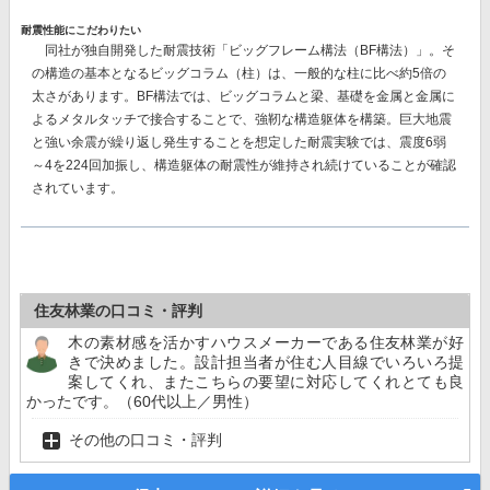
耐震性能にこだわりたい
同社が独自開発した耐震技術
「ビッグフレーム構法（BF構法）」。
そ
の構造の基本となるビッグコラム（柱）は、一般的な柱に比べ約5倍の
太さがあります。BF構法では、ビッグコラムと梁、基礎を金属と金属に
よるメタルタッチで接合することで、強靭な構造躯体を構築。巨大地震
と強い余震が繰り返し発生することを想定した耐震実験では、
震度6弱
～4を224回加振し、構造躯体の耐震性が維持
され続けていることが確認
されています。
住友林業の口コミ・評判
木の素材感を活かすハウスメーカーである住友林業が好
きで決めました。設計担当者が住む人目線でいろいろ提
案してくれ、またこちらの要望に対応してくれとても良
かったです。（60代以上／男性）
その他の口コミ・評判