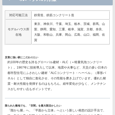
対応可能工法
鉄骨造、鉄筋コンクリート造
東京、神奈川、千葉、埼玉、栃木、茨城、群馬、山
モデルハウス所
梨、静岡、愛知、三重、岐阜、滋賀、京都、奈良、
在地
大阪、和歌山、兵庫、岡山、広島、山口、福岡、佐
賀
災害に強い家にこだわりたい
約100年の歴史を誇るグローバル建材・ALC（＝軽量気泡コンクリー
ト）。1967年に技術導入して以来、地震や火事など、天災の多い日本の
都市型住宅にふさわしい建材
「ALCコンクリート・ヘーベル」（厚形パ
ネル）
として独自に進化させ、その性能を磨き上げています。優れた耐
震・耐火性能を発揮するのはもちろん、経年変化が少なく、メンテナン
スがしやすい点もポイントです。
限られた敷地でも、「空間」を最大限活かしたい
「階から層」へ、「平面から立体」へという新しい発想の設計手法で、