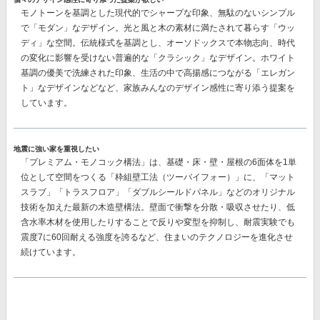
モノトーンを基調とした現代的でシャープな印象、無駄のないシンプル
で「モダン」なデザイン。光と風と木の素材に満たされて暮らす「ウッ
ディ」な空間。伝統様式を基調とし、オーソドックスで本物志向、時代
の変化に影響を受けない普遍的な「クラシック」なデザイン。ホワイト
基調の優美で洗練された印象、生活の中で高揚感につながる「エレガン
ト」なデザインなどなど、
家族みんなのデザイン感性に寄り添う提案
を
しています。
地震に強い家を重視したい
「プレミアム・モノコック構法」
は、基礎・床・壁・屋根の6面体を1単
位として空間をつくる「枠組壁工法（ツーバイフォー）」に、「マット
スラブ」「トラスフロア」「ダブルシールドパネル」などのオリジナル
技術を加えた最新の木造壁構法。壁面で衝撃を分散・吸収させたり、低
含水率木材を使用したりすることで反りや変型を抑制し、耐震実験でも
震度7に60回耐える強度を誇る
など、住まいのテクノロジーを進化させ
続けています。