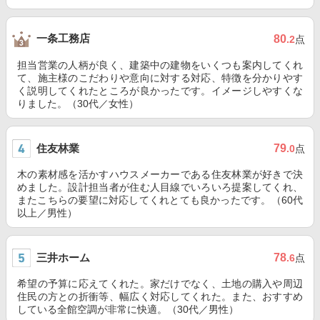
一条工務店
80
.2
点
担当営業の人柄が良く、建築中の建物をいくつも案内してくれ
て、施主様のこだわりや意向に対する対応、特徴を分かりやす
く説明してくれたところが良かったです。イメージしやすくな
りました。（30代／女性）
住友林業
79
.0
点
木の素材感を活かすハウスメーカーである住友林業が好きで決
めました。設計担当者が住む人目線でいろいろ提案してくれ、
またこちらの要望に対応してくれとても良かったです。（60代
以上／男性）
三井ホーム
78
.6
点
希望の予算に応えてくれた。家だけでなく、土地の購入や周辺
住民の方との折衝等、幅広く対応してくれた。また、おすすめ
している全館空調が非常に快適。（30代／男性）