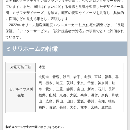
業界初のグッドデザイン賞グランプリを受賞
し、今なおロングセラーを続け
ています。また、同社は住まいに関する知識と見識を習得したデザイナー集
団「ミサワデザイナーズ」を確立。顧客の要望やイメージを共有し、具体的
に図面などの見える形として表現します。
2022年 オリコン顧客満足度 ハウスメーカー 注文住宅の調査では、「長期
保証」「アフターサービス」「設計担当者の対応」の項目でとくに評価され
ています。
ミサワホームの特徴
対応可能工法
木造
北海道、青森、秋田、岩手、山形、宮城、福島、群
馬、栃木、埼玉、茨城、東京、千葉、神奈川、岐
モデルハウス所
阜、愛知、三重、静岡、富山、新潟、石川、長野、
在地
福井、山梨、京都、大阪、兵庫、滋賀、奈良、和歌
山、広島、岡山、山口、愛媛、香川、高知、徳島、
福岡、佐賀、長崎、大分、熊本、宮崎、鹿児島
収納スペースや生活空間にゆとりをもちたい