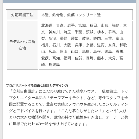
対応可能工法
木造、鉄骨造、鉄筋コンクリート造
北海道、青森、岩手、宮城、秋田、山形、福島、東
京、神奈川、埼玉、千葉、茨城、栃木、群馬、山
梨、新潟、長野、愛知、岐阜、静岡、三重、富山、
モデルハウス所
福井、石川、大阪、兵庫、京都、滋賀、奈良、和歌
在地
山、広島、岡山、山口、鳥取、島根、徳島、香川、
愛媛、高知、福岡、佐賀、長崎、熊本、大分、宮
崎、鹿児島
プロがサポートする自由な設計とデザイン力
「邸別自由設計」
にこだわり続けてきた積水ハウス。一級建築士、トッ
プクリエイター集団の
「チーフアーキテクト」
など、専任スタッフを全
国に配置することで、豊富な実績とノウハウを生かしたコンサルティン
グとアドバイスを行います。「こんな暮らしがしたい！」という1人ひ
とりの大きな物語を聞き、敷地の持つ可能性を引き出し、オーナーと共
に世界でただ1つの一邸を作り上げていきます。