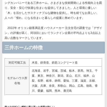
ングカンパニー
である三井ホーム。さまざまな技術開発による性能向上を図
り、安全・安心で快適な住まいを提供してきました。人と環境に優しい
「木」を活かしたサスティナブルな建物を提供し、時を経てなお美しい、
人々の「憧れ」になる住まいと暮らしの提案に努めています。
2022年 オリコン顧客満足度 ハウスメーカー 注文住宅の調査では
「デザイ
ン」
の評価が高く、同項目においてランクイン企業の平均点よりも3点以上
高い点数をマークしています。
三井ホームの特徴
対応可能工法
木造、鉄骨造、鉄筋コンクリート造
北海道、岩手、宮城、茨城、栃木、群馬、埼玉、千
葉、東京、神奈川、新潟、富山、石川、福井、山
モデルハウス所
梨、長野、岐阜、静岡、愛知、三重、滋賀、京都、
在地
大阪、兵庫、奈良、和歌山、岡山、広島、徳島、香
川、愛媛、福岡、熊本、鹿児島
個々のデザイン感性に寄り添った提案が欲しい