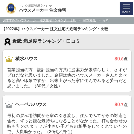
オリコン顧客満足度ランキング
ハウスメーカー 注文住宅
おすすめのハウスメーカー 注文住宅ランキング・比較
2022年版
近畿
【2022年】ハウスメーカー 注文住宅の近畿ランキング・比較
近畿 満足度ランキング・口コミ
積水ハウス
80
.8
点
営業担当の方、設計担当の方共に提案力が素晴らしく、さすが
プロだなと思いました。金額は他のハウスメーカーさんと比べ
ると高い印象ですが、出来上がった家に住んでみると妥当だと
思いました。（30代／女性）
ヘーベルハウス
80
.7
点
最初の展示場訪問から家の引き渡し、住んでみてからの対応も
含め、ずっと嫌な気持ちになることがなかった。打ち合わせの
時も別のスタッフが小さい子どもの相手をしてくれていたの
で、大変助かった。（30代／男性）