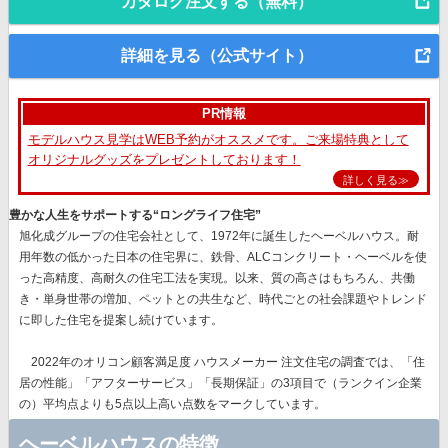
カタログ注文する（無料）
詳細を見る（公式サイト）
PR情報
モデルハウス見学はWEB予約がオススメです。ご来場特典として
オリジナルグッズをプレゼントしております！
詳しく見る≫
豊かな人生をサポートする“ロングライフ住宅”
旭化成グループの住宅会社として、1972年に誕生したヘーベルハウス。耐
用年数の低かった日本の住宅界に、鉄骨、ALCコンクリート・ヘーベルを使
った高精度、高耐久の住宅工法を実現。以来、質の高さはもちろん、共働
き・単身世帯の増加、ペットとの共生など、時代ごとの社会課題やトレンド
に即した住宅を提案し続けています。
2022年のオリコン顧客満足度 ハウスメーカー 注文住宅の調査では、
「住
居の性能」「アフターサービス」「長期保証」
の3項目で（ランクイン企業
の）平均点よりも5点以上高い点数をマークしています。
ヘーベルハウスの特徴