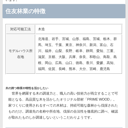
住友林業の特徴
対応可能工法
木造
北海道、岩手、宮城、山形、福島、茨城、栃木、群
馬、埼玉、千葉、東京、神奈川、新潟、富山、石
モデルハウス所
川、福井、山梨、長野、岐阜、静岡、愛知、三重、
在地
滋賀、京都、大阪、兵庫、奈良、和歌山、鳥取、島
根、岡山、広島、山口、徳島、香川、愛媛、高知、
福岡、佐賀、長崎、熊本、大分、宮崎、鹿児島
木の持つ特長や特性を活かしたい
世界を網羅する木の調達力と、職人の高い技術力が両立することで可
能となる、高品質な木を活かしたオリジナル部材
「PRIME WOOD」。
家づくりに使用されるすべての木材は、持続可能な森林から伐採された
ものだけ。調達先の名称や所在地、伐採の合法性を徹底的に調べ、確認
が取れたものしか調達しないというこだわりようです。