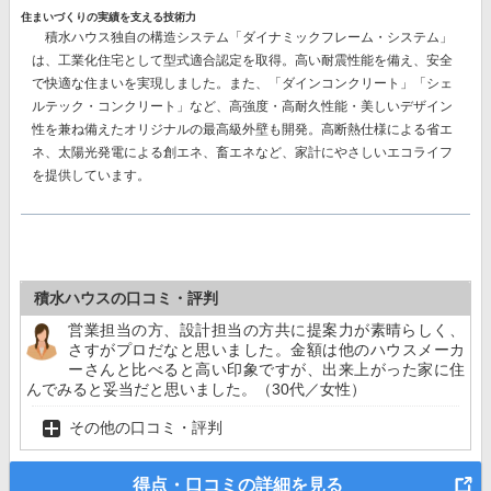
住まいづくりの実績を支える技術力
積水ハウス独自の構造システム
「ダイナミックフレーム・システム」
は、工業化住宅として型式適合認定を取得。高い耐震性能を備え、安全
で快適な住まいを実現しました。また、
「ダインコンクリート」「シェ
ルテック・コンクリート」
など、高強度・高耐久性能・美しいデザイン
性を兼ね備えたオリジナルの最高級外壁も開発。高断熱仕様による省エ
ネ、太陽光発電による創エネ、畜エネなど、家計にやさしいエコライフ
を提供しています。
積水ハウスの口コミ・評判
営業担当の方、設計担当の方共に提案力が素晴らしく、
さすがプロだなと思いました。金額は他のハウスメーカ
ーさんと比べると高い印象ですが、出来上がった家に住
んでみると妥当だと思いました。（30代／女性）
その他の口コミ・評判
得点・口コミの詳細を見る