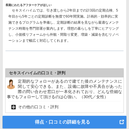
長期にわたるアフターケアがほしい
セキスイハイムでは、
引き渡しから2年目までの計3回
の定期点検、
5
年目から5年ごとの
定期診断を
無償で60年間
実施。計画的・効率的に実
施できるプログラムを準備し、定期診断の結果を見ながら最適なメンテ
ナンス時期を専門部署が案内します。理想の暮らしを丁寧にヒアリング
し、小規模リフォームから外観・間取り変更、増築・減築を含むリノベ
ーションまで幅広く対応してくれます。
セキスイハイムの口コミ・評判
定期的なフォローがあるので建てた後のメンテナンスに
関して安心できる。また、設備に故障や不具合があった
際の問い合わせ窓口が一本化されており、どんな些細な
事でもフォローして頂けるのは心強い。（30代／女性）
その他の口コミ・評判
得点・口コミの詳細を見る