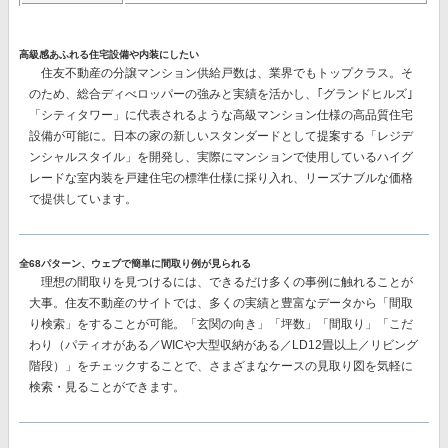
高級感あふれる住宅設備や内装にしたい
住友不動産の分譲マンション供給戸数は、業界でもトップクラス。そ
のため、総合ディべロッパーの強みと実績を活かし、｢グランドヒルズ｣
「シティタワー」に代表されるような
高級マンション仕様の高品質住宅
設備
が可能に。日本の家の新しいスタンダードとして提案する「レジデ
ンシャルスタイル」を開発し、実際にマンションで使用している
ハイグ
レードな室内装を戸建住宅の標準仕様に採り入れ、リーズナブルな価格
で提供
しています。
全68パターン、ウェブで簡単に間取り例が見られる
理想の間取りを見つけるには、できるだけ多くの事例に触れることが
大事。住友不動産のサイトでは、多くの実績と豊富なデータから
「間取
り検索」
をすることが可能。「玄関の向き」「坪数」「間取り」「こだ
わり（パティオがある／WICや大型収納がある／LD12畳以上／リビング
階段）」をチェックすることで、さまざまなケースの見取り図を気軽に
検索・見ることができます。