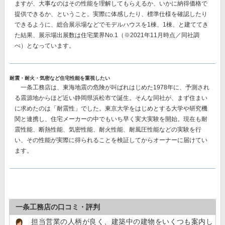
ますが、大事なのはその性能を理解してもらえるか、いかに納得価格で
提供できるか、ということ。実際に体感したり、標準仕様を確認したり
できるように、総合展示場などでモデルハウスを1棟、1棟、と建ててき
た結果、
展示場出展数は住宅業界No.1
（※2021年11月時点／同社調
べ）となっています。
耐震・耐火・気密など住宅性能を重視したい
一条工務店は、東海地震の危険が叫ばれはじめた1978年に、予測され
る震源地からほど近い静岡県浜松市で誕生。そんな同社が、まず住まい
に求めたのは「耐震性」でした。東京大学をはじめとする大学や研究機
関と連携し、住宅メーカーの中でもいち早く実大実験を開始。現在も耐
震性能、断熱性能、気密性能、耐火性能、耐風圧性能などの実験を行
い、その性能が実際に得られることを検証してからオーナーに届けてい
ます。
一条工務店の口コミ・評判
担当営業の人柄が良く、建築中の建物をいくつも案内し