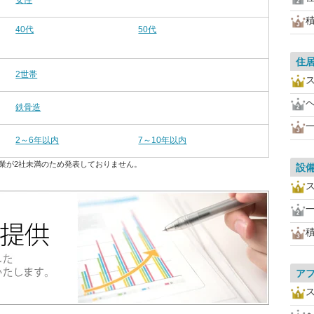
女性
40代
50代
住
2世帯
鉄骨造
2～6年以内
7～10年以内
業が2社未満のため発表しておりません。
設
ア