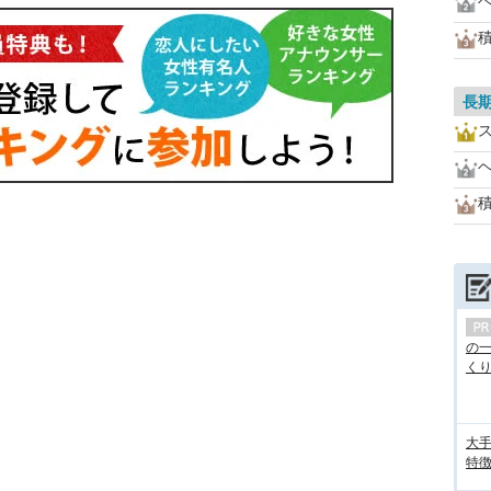
長
の
くり.
大手
特徴