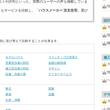
コミや評判といった、実際のユーザーの声も掲載していま
らもサービスを比較し、「
ハウスメーカー 注文住宅
」選び
設
目別に並び替えて比較することが出来ます。
モデルハウス
ラインナップの充実さ
施
営業担当者の対応
金額の納得感
施工担当者の対応
デザイン
設備・内装の質
アフターサービス
東北
関東
東海
近畿
デ
九州・沖縄