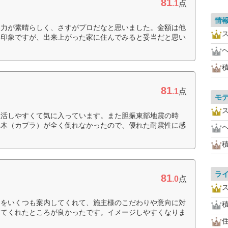
81
.1
点
情
案力が素晴らしく、さすがプロだなと思いました。金額は他
い印象ですが、出来上がった家に住んでみると妥当だと思い
81
.1
点
モ
生活しやすくて気に入っています。また胆振東部地震の時
み木（カプラ）が全く倒れなかったので、優れた耐震性に感
ラ
81
.0
点
物をいくつも案内してくれて、施主様のこだわりや意向に対
してくれたところが良かったです。イメージしやすくなりま