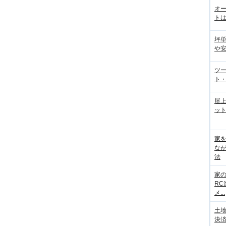
オ
トは
坪
や
ツ
ト・
屋
ット
家
な
法
家
R
メ...
土
決済