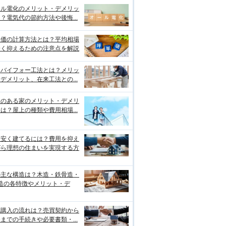
ール電化のメリット・デメリッ
？電気代の節約方法や後悔...
単価の計算方法とは？平均相場
安く抑えるための注意点を解説
ーバイフォー工法とは？メリッ
デメリット、在来工法との...
上のある家のメリット・デメリ
は？屋上の種類や費用相場...
を安く建てるには？費用を抑え
がら理想の住まいを実現する方
の主な構造は？木造・鉄骨造・
C造の各特徴やメリット・デ
地購入の流れは？売買契約から
までの手続きや必要書類・...