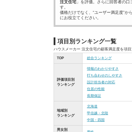
注文住宅
」を評価。さらに回答者の口
す。
価格だけでなく、“ユーザー満足度”か
にお役立てください。
項目別ランキング一覧
ハウスメーカー 注文住宅の顧客満足度を項
TOP
総合ランキング
情報のわかりやすさ
打ち合わせのしやすさ
評価項目別
設計担当者の対応
ランキング
住居の性能
長期保証
北海道
地域別
甲信越・北陸
ランキング
中国・四国
男女別