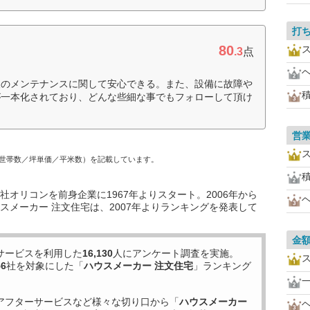
打
80
.3
点
後のメンテナンスに関して安心できる。また、設備に故障や
が一本化されており、どんな些細な事でもフォローして頂け
営
世帯数／坪単価／平米数）を記載しています。
オリコンを前身企業に1967年よりスタート。2006年から
スメーカー 注文住宅は、2007年よりランキングを発表して
金
サービスを利用した
16,130
人にアンケート調査を実施。
56
社を対象にした「
ハウスメーカー 注文住宅
」ランキング
アフターサービスなど様々な切り口から「
ハウスメーカー