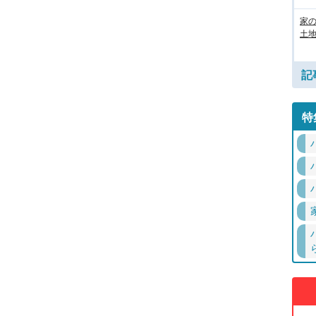
家
土地
記
特